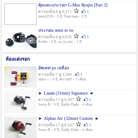
คุ้ยแคะแกะรอก G-Max Ryujin [Part.2]
ความเห็น 8 ดู 8,271
1
morn2516 -
, Num mea -
9 ปี
1 ปี
ประกอบ steez sv tw
ความเห็น 8 ดู 6,930
1
Kodin -
, sa_ra_raw -
8 ปี
2 ปี
ห้องแต่งรอก
อัพเดท px เหลือง
ความเห็น 7 ดู 3,589
1
shito--- -
, พราน05 -
6 ปี
3 เดือน
► Lauda (31mm) Signature ◄
ความเห็น 17 ดู 6,397
1
Soros R -
, Toddy Dada -
8 ปี
4 เดือน
► Alphas Air (32mm) Custom ◄
ความเห็น 17 ดู 8,347
1
Soros R -
, Toddy Dada -
8 ปี
4 เดือน