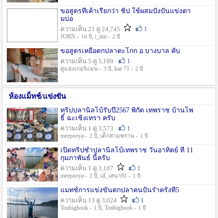
ขอสูตรที่เค้าเรียกว่า ชิป ใช้ผสมปังปั่นแข่งตา
มบ่อ
ความเห็น 21 ดู 24,745
1
JORN -
, i_tim -
16 ปี
2 ปี
ขอสูตรเหยื่อตกปลาตะโกก อ.บางบาล คับ
ความเห็น 5 ดู 5,189
1
ตู่แฮงเกอร์แมน -
, kae 71 -
3 ปี
2 ปี
ห้องแม็ทช์/แข่งขัน
ทริปปลานิลโบ้รับปี2567 พิกัด เทพราช บ้านโพ
ธิ์ ฉะเชิงเทรา ครับ
ความเห็น 1 ดู 3,573
1
meepooya -
, เด็กสามพราน -
2 ปี
1 ปี
เปิดทริปซ้ำปลานิลโบ้เทพราช วันอาทิตย์ ที่ 11
กุมภาพันธ์ นี้ครับ
ความเห็น 1 ดู 3,107
1
meepooya -
, เอ๋_เสนา91 -
2 ปี
1 ปี
แมทช์การแข่งขั้นตกปลาคนปั้นรำครั้งที่5
ความเห็น 13 ดู 3,024
1
Tonbighook -
, Tonbighook -
1 ปี
1 ปี