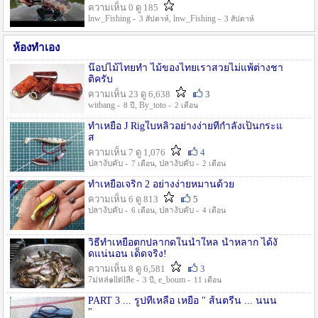
ความเห็น 0 ดู 185
lnw_Fishing -
, lnw_Fishing -
3 สัปดาห์
3 สัปดาห์
ห้องทำเอง
น๊อปไม้ไทยทำ ไม้ของไทยเราสวยไม่แพ้ต่างชา
ติครับ
ความเห็น 23 ดู 6,638
3
witbang -
, By_toto -
8 ปี
2 เดือน
ทำเหยื่อ J Rigใบหลิวอย่างง่ายที่กำลังเป็นกระแ
ส
ความเห็น 7 ดู 1,076
4
ปลางับคับ -
, ปลางับคับ -
7 เดือน
2 เดือน
ทำเหยื่อเจริก 2 อย่างง่ายหมานด้วย
ความเห็น 6 ดู 813
5
ปลางับคับ -
, ปลางับคับ -
6 เดือน
4 เดือน
วิธีทำเหยื่อตกปลากดในน้ำใหล น้ำหลาก ได้งั
ดแน่นอน เด็ดจริง!
ความเห็น 8 ดู 6,581
3
7ม่หล่๑llต่lลีe -
, e_boum -
3 ปี
11 เดือน
PART 3 ... รูปที่เหลือ เหยื่อ " ส้นตรีน ... นนน
"