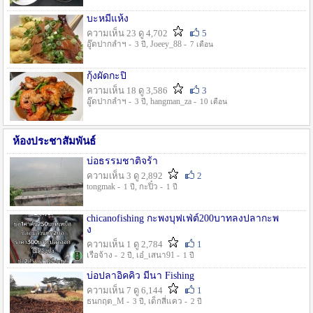
บะหมี่แห้ง
ความเห็น 23 ดู 4,702
5
อู๊ดปากลำฯ -
, Joeey_88 -
3 ปี
7 เดือน
กุ้งผัดกะปิ
ความเห็น 18 ดู 3,586
3
อู๊ดปากลำฯ -
, hangman_za -
3 ปี
10 เดือน
ห้องประชาสัมพันธ์
บ่อธรรมชาติจร้า
ความเห็น 3 ดู 2,892
2
tongmak -
, กะปิ๋ว -
1 ปี
1 ปี
chicanofishing กะพงบุฟเฟ่ต์200บาทลงปลากะพ
ง
ความเห็น 1 ดู 2,784
1
เรือจ้าง -
, เอ๋_เสนา91 -
2 ปี
1 ปี
บ่อปลาอิคคิว มีนา Fishing
ความเห็น 7 ดู 6,144
1
ธนกฤต_M -
, เด็กสี่แคว -
3 ปี
2 ปี