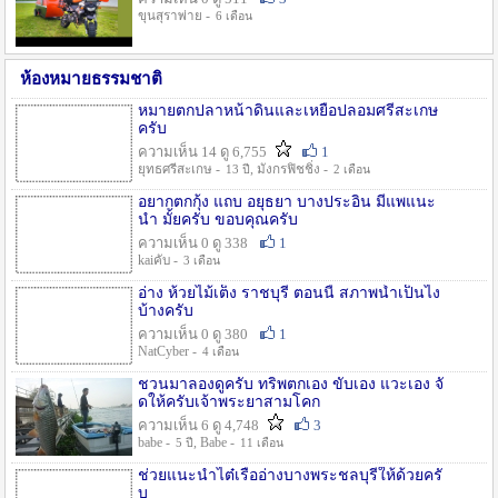
ขุนสุราพ่าย -
6 เดือน
ห้องหมายธรรมชาติ
หมายตกปลาหน้าดินและเหยื่อปลอมศรีสะเกษ
ครับ
ความเห็น 14 ดู 6,755
1
ยุทธศรีสะเกษ -
, มังกรฟิชชิ่ง -
13 ปี
2 เดือน
อยากตกกุ้ง แถบ อยุธยา บางประอิน มีแพแนะ
นำ มั้ยครับ ขอบคุณครับ
ความเห็น 0 ดู 338
1
kaiคับ -
3 เดือน
อ่าง ห้วยไม้เต็ง ราชบุรี ตอนนี้ สภาพน้ำเป็นไง
บ้างครับ
ความเห็น 0 ดู 380
1
NatCyber -
4 เดือน
ชวนมาลองดูครับ ทริพตกเอง ขับเอง แวะเอง จั
ดให้ครับเจ้าพระยาสามโคก
ความเห็น 6 ดู 4,748
3
babe -
, Babe -
5 ปี
11 เดือน
ช่วยแนะนำไต๋เรืออ่างบางพระชลบุรีให้ด้วยครั
บ