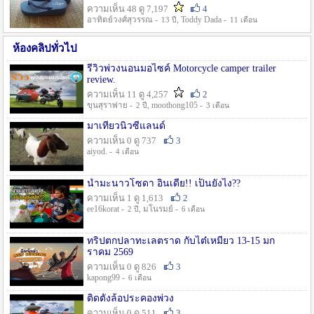
ความเห็น 48 ดู 7,197
4
อาทิตย์วงศ์สุวรรณ -
, Toddy Dada -
13 ปี
11 เดือน
ห้องคลิปทั่วไป
รีวิวพ่วงนอนมอไซค์ Motorcycle camper trailer
review.
ความเห็น 11 ดู 4,257
2
ขุนสุราพ่าย -
, moothong105 -
2 ปี
3 เดือน
มาเที่ยวนิวซีแลนด์
ความเห็น 0 ดู 737
3
aiyod. -
4 เดือน
น้ำมะนาวโซดา อินเดีย!! เป็นยังไง??
ความเห็น 1 ดู 1,613
2
ee16korat -
, มโนรมย์ -
2 ปี
6 เดือน
ทริปตกปลาทะเลตราด กับไต๋เหมี่ยว 13-15 มก
ราคม 2569
ความเห็น 0 ดู 826
3
kapong99 -
6 เดือน
ติดตั้งล้อประคองพ่วง
ความเห็น 0 ดู 511
3