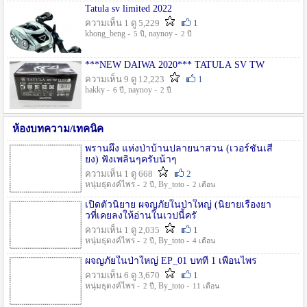
Tatula sv limited 2022
ความเห็น 1 ดู 5,229
1
khong_beng -
, naynoy -
5 ปี
2 ปี
***NEW DAIWA 2020*** TATULA SV TW
ความเห็น 9 ดู 12,223
1
hakky -
, naynoy -
6 ปี
2 ปี
ห้องบทความ/เทคนิค
พรานผึ้ง แห่งป่าบ้านปลายนาสวน (เวอร์ชั่นเสี
ยง) ฟังเพลินๆครับน้าๆ
ความเห็น 1 ดู 668
2
หนุ่มธุดงค์ไพร -
, By_toto -
2 ปี
2 เดือน
เปิดตัวนิยาย ผจญภัยในป่าใหญ่ (นิยายเรื่องยา
วที่เคยลงให้อ่านในเวปนี้ครั
ความเห็น 1 ดู 2,035
1
หนุ่มธุดงค์ไพร -
, By_toto -
2 ปี
4 เดือน
ผจญภัยในป่าใหญ่ EP_01 บทที่ 1 เพื่อนไพร
ความเห็น 6 ดู 3,670
1
หนุ่มธุดงค์ไพร -
, By_toto -
2 ปี
11 เดือน