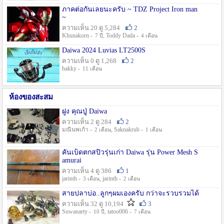
ภาคต่อกันเลยนะครับ ~ TDZ Project Iron man
~
ความเห็น 20 ดู 5,284
2
Khunakorn -
, Toddy Dada -
7 ปี
4 เดือน
Daiwa 2024 Luvias LT2500S
ความเห็น 0 ดู 1,268
2
hakky -
11 เดือน
ห้องของสะสม
ฝูง คุณปู่ Daiwa
ความเห็น 2 ดู 284
2
มณีนพเก้า -
, Saknakrub -
2 เดือน
1 เดือน
คันเบ็ดตกสปิ๋วรุ่นเก่า Daiwa รุ่น Power Mesh S
amurai
ความเห็น 4 ดู 386
1
jarinth -
, jarinth -
3 เดือน
2 เดือน
สายปลาบ่อ..ลูกๆผมเองครับ กว่าจะรวบรวมได้
ความเห็น 32 ดู 10,194
3
Suwanarty -
, tatoo006 -
10 ปี
7 เดือน