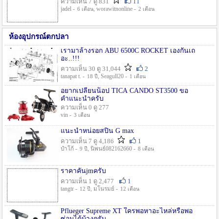
ความเห็น 7 ดู 831
11
jadel -
, worawitnonline -
6 เดือน
2 เดือน
ห้องอุปกรณ์ตกปลา
เรามาล้างรอก ABU 6500C ROCKET เองกันเถ
อะ..!!!
ความเห็น 30 ดู 31,044
2
tanapat t. -
, Seagull20 -
18 ปี
1 เดือน
อยากเปลี่ยนน็อป TICA CANDO ST3500 ขอ
คำแนะนำครับ
ความเห็น 0 ดู 277
vin -
3 เดือน
แนะนำหน่อยสปิน G max
ความเห็น 7 ดู 4,186
1
ป๋าโก้ -
, นิพนธ์082162660 -
9 ปี
8 เดือน
ราคาคันjmครับ
ความเห็น 1 ดู 2,477
1
tangtr -
, มโนรมย์ -
12 ปี
12 เดือน
Pflueger Supreme XT ใครพอหาอะไหล่หรือพอ
ซ่อมได้บ้างครับ