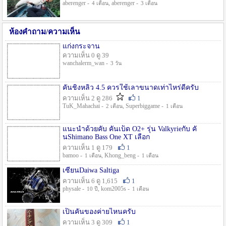
aberenger -
, aberenger -
4 เดือน
3 เดือน
ห้องคำถาม/ความเห็น
แก่งกระจาน
ความเห็น 0 ดู 39
wanchalerm_wan -
3 วัน
คันชิงหลิว 4.5 ควรใช้เลาขนาดเท่าไหร่ดีครับ
ความเห็น 2 ดู 286
1
TuK_Mahachai -
, Superbiggame -
2 เดือน
1 เดือน
แนะนำด้วยคับ คันเบ็ด O2+ รุ่น Valkyrieกับ คั
นShimano Bass One XT เลือก
ความเห็น 1 ดู 179
1
bamoo -
, Khong_beng -
1 เดือน
1 เดือน
เซียนDaiwa Saltiga
ความเห็น 6 ดู 1,615
1
physale -
, kom2005s -
10 ปี
1 เดือน
เป็นคันของค่ายไหนครับ
ความเห็น 3 ดู 309
1