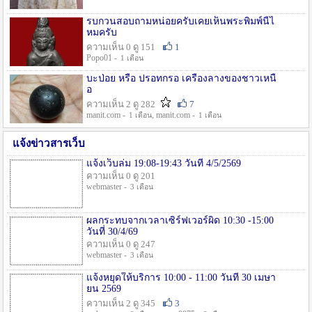
รบกวนสอบถามหน่อยครับเคยเห็นพระพิมพ์นี้ไ
หมครับ
ความเห็น 0 ดู 151
1
Popo01 -
1 เดือน
บะป่อย หรือ ปรอทกรอ เครื่องลางของชาวเหนื
อ
ความเห็น 2 ดู 282
7
manit.com -
, manit.com -
1 เดือน
1 เดือน
แจ้งข่าวสารเว็บ
แจ้งเว็บล่ม 19:08-19:43 วันที่ 4/5/2569
ความเห็น 0 ดู 201
webmaster -
3 เดือน
ผลกระทบจากเวลาเซิร์ฟเวอร์ผิด 10:30 -15:00
วันที่ 30/4/69
ความเห็น 0 ดู 247
webmaster -
3 เดือน
แจ้งหยุดให้บริการ 10:00 - 11:00 วันที่ 30 เมษา
ยน 2569
ความเห็น 2 ดู 345
3