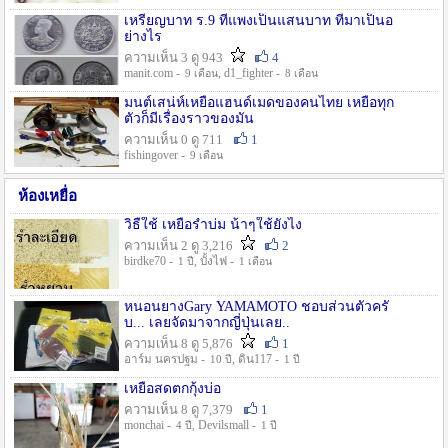
เหรียญบาท ร.9 ที่แพงเป็นแสนบาท ที่มาเป็นอ
ย่างไร
ความเห็น 3 ดู 943
4
manit.com -
, d1_fighter -
9 เดือน
8 เดือน
มนต์เสน่ห์เหยื่อแฮนด์เมดของคนไทย เหยื่อทุก
ตัวก็มีเรื่องราวของมัน
ความเห็น 0 ดู 711
1
fishingover -
9 เดือน
ห้องเหยื่อ
วิธืใช้ เหยื่อรำบ่ม น้าๆใช้ยังไง
ความเห็น 2 ดู 3,216
2
birdke70 -
, บั้งไฟ -
1 ปี
1 เดือน
หนอนยางGary YAMAMOTO ชอบส่วนตัวครั
บ... เลยจัดมาจากญี่ปุ่นเลย..
ความเห็น 8 ดู 5,876
1
อาร์ม นครปฐม -
, ดิน117 -
10 ปี
1 ปี
เหยื่อสดตกกุ้งบ่อ
ความเห็น 8 ดู 7,379
1
monchai -
, Devilsmall -
4 ปี
1 ปี