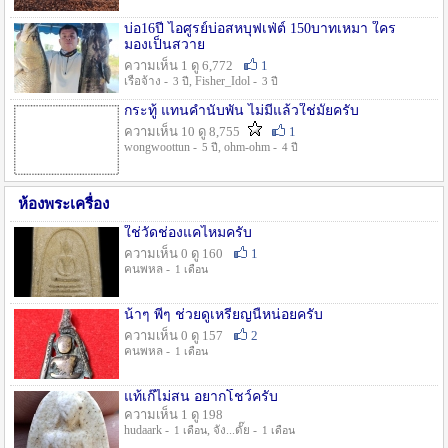
บ่อ16ปี ไอศูรย์บ่อสหบุฟเฟ่ต์ 150บาทเหมา ใคร
มองเป็นสวาย
ความเห็น 1 ดู 6,772
1
เรือจ้าง -
, Fisher_Idol -
3 ปี
3 ปี
กระทู้ แทนคำนับพัน ไม่มีแล้วใช่มั๊ยครับ
ความเห็น 10 ดู 8,755
1
wongwoottun -
, ohm-ohm -
5 ปี
4 ปี
ห้องพระเครื่อง
ใช่วัดช่องแคไหมครับ
ความเห็น 0 ดู 160
1
คนพหล -
1 เดือน
น้าๆ พี่ๆ ช่วยดูเหรียญนี้หน่อยครับ
ความเห็น 0 ดู 157
2
คนพหล -
1 เดือน
แท้เก๊ไม่สน อยากโชว์ครับ
ความเห็น 1 ดู 198
hudaark -
, จัง...ดั๊ย -
1 เดือน
1 เดือน