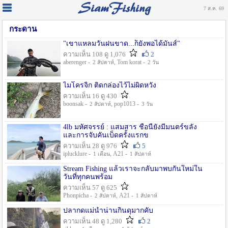
7 ส.ค. 69
กระดาน
"เขาแหลมวันฝนขาด...ก็ยังพอได้มันส์"
ความเห็น 108 ดู 1,076
2
aberenger -
, Tom korat -
2 สัปดาห์
2 วัน
ไมโครจิ้ก ติดกล่องไว้ไม่ผิดหวัง
ความเห็น 16 ดู 430
boonsak -
, pop1013 -
2 สัปดาห์
3 วัน
4lb มหัศจรรย์ : แสมสาร ชื่อนี้ยังมีมนตร์ขลัง
และการจับคันเบ็ดครั้งแรกข
ความเห็น 28 ดู 976
5
iplucklure -
, A21 -
1 เดือน
1 สัปดาห์
Stream Fishing แล้วเราจะกลับมาพบกันใหม่ใน
วันที่ทุกคนพร้อม
ความเห็น 57 ดู 625
Phonpicha -
, A21 -
2 สัปดาห์
1 สัปดาห์
ปลากดแม่น้ำน่านกินดุมากคับ
ความเห็น 48 ดู 1,280
2