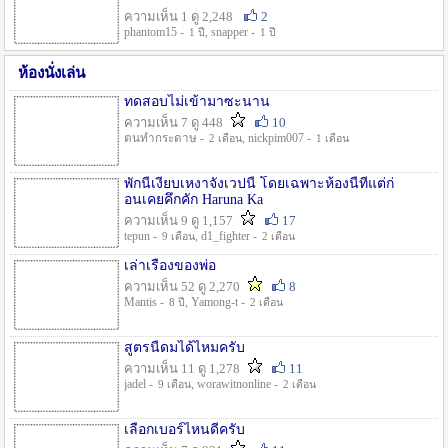
ความเห็น 1 ดู 2,248
2
phantom15 -
, snapper -
1 ปี
1 ปี
ห้องนั่งเล่น
ทดสอบไม่เข้ามาซะนาน
ความเห็น 7 ดู 448
10
ตนทำกระดาษ -
, nickpim007 -
2 เดือน
1 เดือน
พักนี้เงียบเหงาจังเวปนี้ โดยเฉพาะห้องนี้ที่แต่ก่
อนเคยคึกคัก Haruna Ka
ความเห็น 9 ดู 1,157
17
tepun -
, d1_fighter -
9 เดือน
2 เดือน
เล่าเรื่องของพ่อ
ความเห็น 52 ดู 2,270
8
Mantis -
, Yamong-t -
8 ปี
2 เดือน
สูตรนี้ดมได้ไหมครับ
ความเห็น 11 ดู 1,278
11
jadel -
, worawitnonline -
9 เดือน
2 เดือน
เลือกเบอร์ไหนดีครับ