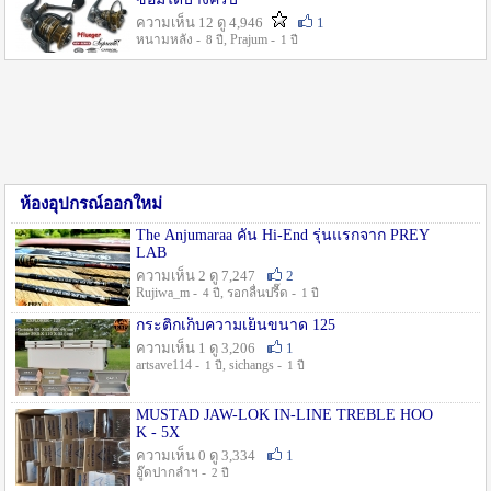
ความเห็น 12 ดู 4,946
1
หนามหลัง -
, Prajum -
8 ปี
1 ปี
ห้องอุปกรณ์ออกใหม่
The Anjumaraa คัน Hi-End รุ่นแรกจาก PREY
LAB
ความเห็น 2 ดู 7,247
2
Rujiwa_m -
, รอกลื่นปรื๊ด -
4 ปี
1 ปี
กระติกเก็บความเย็นขนาด 125
ความเห็น 1 ดู 3,206
1
artsave114 -
, sichangs -
1 ปี
1 ปี
MUSTAD JAW-LOK IN-LINE TREBLE HOO
K - 5X
ความเห็น 0 ดู 3,334
1
อู๊ดปากลำฯ -
2 ปี