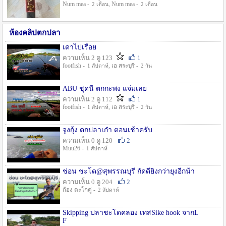
Num mea -
, Num mea -
2 เดือน
2 เดือน
ห้องคลิปตกปลา
เดาไปเรื่อย
ความเห็น 2 ดู 123
1
footfish -
, เอ สระบุรี -
1 สัปดาห์
2 วัน
ABU ชุดนี้ ตกกะพง แจ่มเลย
ความเห็น 2 ดู 112
1
footfish -
, เอ สระบุรี -
1 สัปดาห์
2 วัน
จูงกุ้ง ตกปลาเก๋า ตอนเช้าครับ
ความเห็น 0 ดู 120
2
Muu26 -
1 สัปดาห์
ช่อน ชะโด@สุพรรณบุรี กัดดียิ่งกว่ายุงอีกน้า
ความเห็น 0 ดู 204
2
ก้อง ตะโกคู่ -
2 สัปดาห์
Skipping ปลาชะโดคลอง เทสSike hook จากL
F