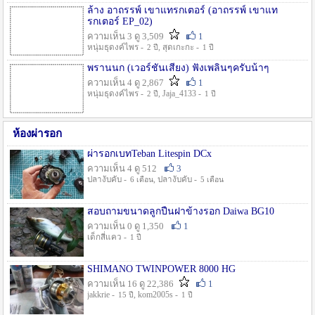
ล้าง อาถรรพ์ เขาแทรกเตอร์ (อาถรรพ์ เขาแท
รกเตอร์ EP_02)
ความเห็น 3 ดู 3,509
1
หนุ่มธุดงค์ไพร -
, สุดเกะกะ -
2 ปี
1 ปี
พรานนก (เวอร์ชั่นเสียง) ฟังเพลินๆครับน้าๆ
ความเห็น 4 ดู 2,867
1
หนุ่มธุดงค์ไพร -
, Jaja_4133 -
2 ปี
1 ปี
ห้องผ่ารอก
ผ่ารอกเบทTeban Litespin DCx
ความเห็น 4 ดู 512
3
ปลางับคับ -
, ปลางับคับ -
6 เดือน
5 เดือน
สอบถามขนาดลูกปืนฝาข้างรอก Daiwa BG10
ความเห็น 0 ดู 1,350
1
เด็กสี่แคว -
1 ปี
SHIMANO TWINPOWER 8000 HG
ความเห็น 16 ดู 22,386
1
jakkrie -
, kom2005s -
15 ปี
1 ปี