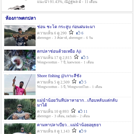
แนะนำ 91.43%, ณัฏฐพล ฝ่ -
11 เดือน
ห้องภาพตกปลา
ช่อน ชะโด กระสูบ ก่อนฝนจะมา
ความเห็น 6 ดู 290
6
aberenger -
, aberenger -
3 สัปดาห์
6 วัน
ตกปลาช่อนด้วยเหยื่อ Aji
ความเห็น 17 ดู 2,815
5
Wongwoottun -
, kaewnon -
7 ปี
1 เดือน
Shore fishing @เกาะสีชัง
ความเห็น 5 ดู 2,509
5
Wongwoottun -
, WongwootTun -
5 ปี
1 เดือน
แม่น้ำน้อยวันที่ปลาหายาก...เกือบหลับแต่กลับ
มาได้
ความเห็น 10 ดู 893
11
aberenger -
, rachalo -
3 เดือน
2 เดือน
ตามหาปลาเบี้ยว...แม่น้ำน้อยอยุธยา
ความเห็น 8 ดู 1,143
9