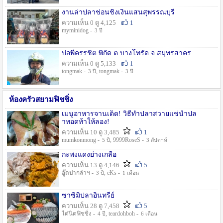
งานล่าปลาช่อนชิงเงินแสนสุพรรณบุรี
ความเห็น 0 ดู 4,125
1
myminidog -
3 ปี
บ่อพี่ครรชิต พิกัด ต.บางโทรัด จ.สมุทรสาคร
ความเห็น 0 ดู 5,133
1
tongmak -
, tongmak -
3 ปี
3 ปี
ห้องครัวสยามฟิชชิ่ง
เมนูอาหารจานเด็ด! วิธีทำปลาสวายแช่น้ำปล
าทอดท้าให้ลอง!
ความเห็น 10 ดู 3,485
1
mumkonmong -
, 9999RoseS -
5 ปี
3 สัปดาห์
กะพงแดงย่างเกลือ
ความเห็น 13 ดู 4,146
5
อู๊ดปากลำฯ -
, eKs -
3 ปี
1 เดือน
ซาซิมิปลาอินทรีย์
ความเห็น 28 ดู 7,458
5
ไต๋นิตฟิชชิ่ง -
, teardohboh -
4 ปี
6 เดือน