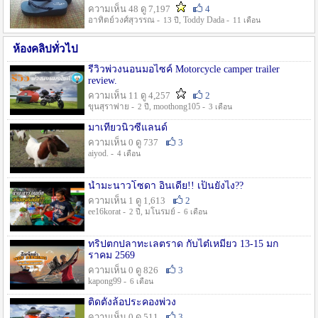
ความเห็น 48 ดู 7,197
4
อาทิตย์วงศ์สุวรรณ -
, Toddy Dada -
13 ปี
11 เดือน
ห้องคลิปทั่วไป
รีวิวพ่วงนอนมอไซค์ Motorcycle camper trailer
review.
ความเห็น 11 ดู 4,257
2
ขุนสุราพ่าย -
, moothong105 -
2 ปี
3 เดือน
มาเที่ยวนิวซีแลนด์
ความเห็น 0 ดู 737
3
aiyod. -
4 เดือน
น้ำมะนาวโซดา อินเดีย!! เป็นยังไง??
ความเห็น 1 ดู 1,613
2
ee16korat -
, มโนรมย์ -
2 ปี
6 เดือน
ทริปตกปลาทะเลตราด กับไต๋เหมี่ยว 13-15 มก
ราคม 2569
ความเห็น 0 ดู 826
3
kapong99 -
6 เดือน
ติดตั้งล้อประคองพ่วง
ความเห็น 0 ดู 511
3