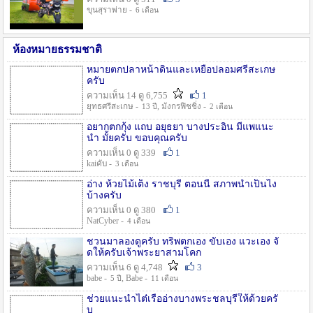
ขุนสุราพ่าย -
6 เดือน
ห้องหมายธรรมชาติ
หมายตกปลาหน้าดินและเหยื่อปลอมศรีสะเกษ
ครับ
ความเห็น 14 ดู 6,755
1
ยุทธศรีสะเกษ -
, มังกรฟิชชิ่ง -
13 ปี
2 เดือน
อยากตกกุ้ง แถบ อยุธยา บางประอิน มีแพแนะ
นำ มั้ยครับ ขอบคุณครับ
ความเห็น 0 ดู 339
1
kaiคับ -
3 เดือน
อ่าง ห้วยไม้เต็ง ราชบุรี ตอนนี้ สภาพน้ำเป็นไง
บ้างครับ
ความเห็น 0 ดู 380
1
NatCyber -
4 เดือน
ชวนมาลองดูครับ ทริพตกเอง ขับเอง แวะเอง จั
ดให้ครับเจ้าพระยาสามโคก
ความเห็น 6 ดู 4,748
3
babe -
, Babe -
5 ปี
11 เดือน
ช่วยแนะนำไต๋เรืออ่างบางพระชลบุรีให้ด้วยครั
บ