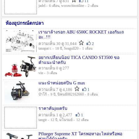
ความเห็น 7 ดู 831
11
jadel -
, worawitnonline -
6 เดือน
2 เดือน
ห้องอุปกรณ์ตกปลา
เรามาล้างรอก ABU 6500C ROCKET เองกันเถ
อะ..!!!
ความเห็น 30 ดู 31,044
2
tanapat t. -
, Seagull20 -
18 ปี
1 เดือน
อยากเปลี่ยนน็อป TICA CANDO ST3500 ขอ
คำแนะนำครับ
ความเห็น 0 ดู 277
vin -
3 เดือน
แนะนำหน่อยสปิน G max
ความเห็น 7 ดู 4,186
1
ป๋าโก้ -
, นิพนธ์082162660 -
9 ปี
8 เดือน
ราคาคันjmครับ
ความเห็น 1 ดู 2,477
1
tangtr -
, มโนรมย์ -
12 ปี
12 เดือน
Pflueger Supreme XT ใครพอหาอะไหล่หรือพอ
ซ่อมได้บ้างครับ