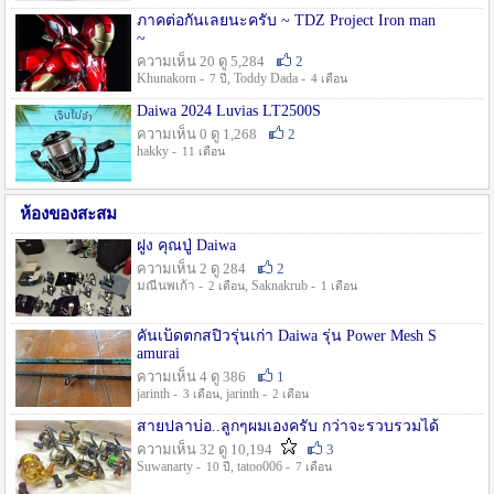
ภาคต่อกันเลยนะครับ ~ TDZ Project Iron man
~
ความเห็น 20 ดู 5,284
2
Khunakorn -
, Toddy Dada -
7 ปี
4 เดือน
Daiwa 2024 Luvias LT2500S
ความเห็น 0 ดู 1,268
2
hakky -
11 เดือน
ห้องของสะสม
ฝูง คุณปู่ Daiwa
ความเห็น 2 ดู 284
2
มณีนพเก้า -
, Saknakrub -
2 เดือน
1 เดือน
คันเบ็ดตกสปิ๋วรุ่นเก่า Daiwa รุ่น Power Mesh S
amurai
ความเห็น 4 ดู 386
1
jarinth -
, jarinth -
3 เดือน
2 เดือน
สายปลาบ่อ..ลูกๆผมเองครับ กว่าจะรวบรวมได้
ความเห็น 32 ดู 10,194
3
Suwanarty -
, tatoo006 -
10 ปี
7 เดือน