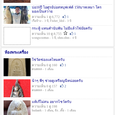
บ่อ16ปี ไอศูรย์บ่อสหบุฟเฟ่ต์ 150บาทเหมา ใคร
มองเป็นสวาย
ความเห็น 1 ดู 6,772
1
เรือจ้าง -
, Fisher_Idol -
3 ปี
3 ปี
กระทู้ แทนคำนับพัน ไม่มีแล้วใช่มั๊ยครับ
ความเห็น 10 ดู 8,755
1
wongwoottun -
, ohm-ohm -
5 ปี
4 ปี
ห้องพระเครื่อง
ใช่วัดช่องแคไหมครับ
ความเห็น 0 ดู 160
1
คนพหล -
1 เดือน
น้าๆ พี่ๆ ช่วยดูเหรียญนี้หน่อยครับ
ความเห็น 0 ดู 157
2
คนพหล -
1 เดือน
แท้เก๊ไม่สน อยากโชว์ครับ
ความเห็น 1 ดู 198
hudaark -
, จัง...ดั๊ย -
1 เดือน
1 เดือน