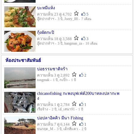
บะหมี่แห้ง
ความเห็น 23 ดู 4,702
5
อู๊ดปากลำฯ -
, Joeey_88 -
3 ปี
7 เดือน
กุ้งผัดกะปิ
ความเห็น 18 ดู 3,588
3
อู๊ดปากลำฯ -
, hangman_za -
3 ปี
10 เดือน
ห้องประชาสัมพันธ์
บ่อธรรมชาติจร้า
ความเห็น 3 ดู 2,892
2
tongmak -
, กะปิ๋ว -
1 ปี
1 ปี
chicanofishing กะพงบุฟเฟ่ต์200บาทลงปลากะพ
ง
ความเห็น 1 ดู 2,784
1
เรือจ้าง -
, เอ๋_เสนา91 -
2 ปี
1 ปี
บ่อปลาอิคคิว มีนา Fishing
ความเห็น 7 ดู 6,144
1
ธนกฤต_M -
, เด็กสี่แคว -
3 ปี
2 ปี