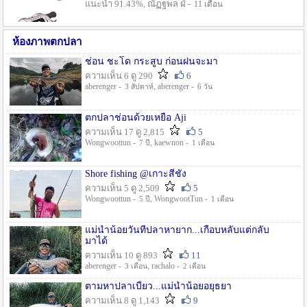
แนะนำ 91.43%, ณัฏฐพล ฝ่ -
11 เดือน
ห้องภาพตกปลา
ช่อน ชะโด กระสูบ ก่อนฝนจะมา
ความเห็น 6 ดู 290
6
aberenger -
, aberenger -
3 สัปดาห์
6 วัน
ตกปลาช่อนด้วยเหยื่อ Aji
ความเห็น 17 ดู 2,815
5
Wongwoottun -
, kaewnon -
7 ปี
1 เดือน
Shore fishing @เกาะสีชัง
ความเห็น 5 ดู 2,509
5
Wongwoottun -
, WongwootTun -
5 ปี
1 เดือน
แม่น้ำน้อยวันที่ปลาหายาก...เกือบหลับแต่กลับ
มาได้
ความเห็น 10 ดู 893
11
aberenger -
, rachalo -
3 เดือน
2 เดือน
ตามหาปลาเบี้ยว...แม่น้ำน้อยอยุธยา
ความเห็น 8 ดู 1,143
9