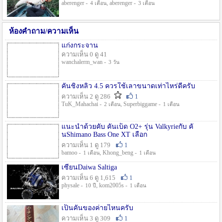
aberenger -
, aberenger -
4 เดือน
3 เดือน
ห้องคำถาม/ความเห็น
แก่งกระจาน
ความเห็น 0 ดู 41
wanchalerm_wan -
3 วัน
คันชิงหลิว 4.5 ควรใช้เลาขนาดเท่าไหร่ดีครับ
ความเห็น 2 ดู 286
1
TuK_Mahachai -
, Superbiggame -
2 เดือน
1 เดือน
แนะนำด้วยคับ คันเบ็ด O2+ รุ่น Valkyrieกับ คั
นShimano Bass One XT เลือก
ความเห็น 1 ดู 179
1
bamoo -
, Khong_beng -
1 เดือน
1 เดือน
เซียนDaiwa Saltiga
ความเห็น 6 ดู 1,615
1
physale -
, kom2005s -
10 ปี
1 เดือน
เป็นคันของค่ายไหนครับ
ความเห็น 3 ดู 309
1