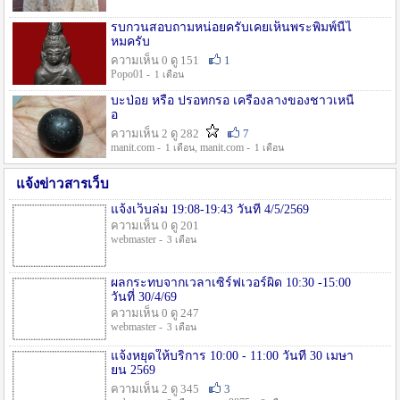
รบกวนสอบถามหน่อยครับเคยเห็นพระพิมพ์นี้ไ
หมครับ
ความเห็น 0 ดู 151
1
Popo01 -
1 เดือน
บะป่อย หรือ ปรอทกรอ เครื่องลางของชาวเหนื
อ
ความเห็น 2 ดู 282
7
manit.com -
, manit.com -
1 เดือน
1 เดือน
แจ้งข่าวสารเว็บ
แจ้งเว็บล่ม 19:08-19:43 วันที่ 4/5/2569
ความเห็น 0 ดู 201
webmaster -
3 เดือน
ผลกระทบจากเวลาเซิร์ฟเวอร์ผิด 10:30 -15:00
วันที่ 30/4/69
ความเห็น 0 ดู 247
webmaster -
3 เดือน
แจ้งหยุดให้บริการ 10:00 - 11:00 วันที่ 30 เมษา
ยน 2569
ความเห็น 2 ดู 345
3