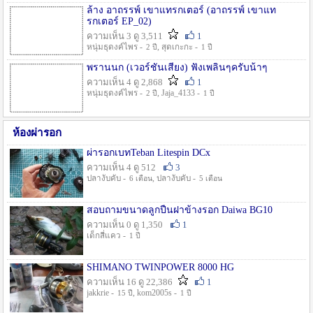
ล้าง อาถรรพ์ เขาแทรกเตอร์ (อาถรรพ์ เขาแท
รกเตอร์ EP_02)
ความเห็น 3 ดู 3,511
1
หนุ่มธุดงค์ไพร -
, สุดเกะกะ -
2 ปี
1 ปี
พรานนก (เวอร์ชั่นเสียง) ฟังเพลินๆครับน้าๆ
ความเห็น 4 ดู 2,868
1
หนุ่มธุดงค์ไพร -
, Jaja_4133 -
2 ปี
1 ปี
ห้องผ่ารอก
ผ่ารอกเบทTeban Litespin DCx
ความเห็น 4 ดู 512
3
ปลางับคับ -
, ปลางับคับ -
6 เดือน
5 เดือน
สอบถามขนาดลูกปืนฝาข้างรอก Daiwa BG10
ความเห็น 0 ดู 1,350
1
เด็กสี่แคว -
1 ปี
SHIMANO TWINPOWER 8000 HG
ความเห็น 16 ดู 22,386
1
jakkrie -
, kom2005s -
15 ปี
1 ปี