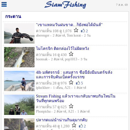
7 ส.ค. 69
กระดาน
"เขาแหลมวันฝนขาด...ก็ยังพอได้มันส์"
ความเห็น 108 ดู 1,076
2
aberenger -
, Tom korat -
2 สัปดาห์
2 วัน
ไมโครจิ้ก ติดกล่องไว้ไม่ผิดหวัง
ความเห็น 16 ดู 430
boonsak -
, pop1013 -
2 สัปดาห์
3 วัน
4lb มหัศจรรย์ : แสมสาร ชื่อนี้ยังมีมนตร์ขลัง
และการจับคันเบ็ดครั้งแรกข
ความเห็น 28 ดู 976
5
iplucklure -
, A21 -
1 เดือน
1 สัปดาห์
Stream Fishing แล้วเราจะกลับมาพบกันใหม่ใน
วันที่ทุกคนพร้อม
ความเห็น 57 ดู 625
Phonpicha -
, A21 -
2 สัปดาห์
1 สัปดาห์
ปลากดแม่น้ำน่านกินดุมากคับ
ความเห็น 48 ดู 1,280
2