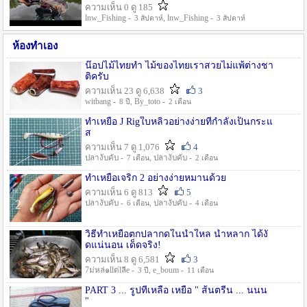
ความเห็น 0 ดู 185
lnw_Fishing -
, lnw_Fishing -
3 สัปดาห์
3 สัปดาห์
ห้องทำเอง
น๊อปไม้ไทยทำ ไม้ของไทยเราสวยไม่แพ้ต่างชา
ติครับ
ความเห็น 23 ดู 6,638
3
witbang -
, By_toto -
8 ปี
2 เดือน
ทำเหยื่อ J Rigใบหลิวอย่างง่ายที่กำลังเป็นกระแ
ส
ความเห็น 7 ดู 1,076
4
ปลางับคับ -
, ปลางับคับ -
7 เดือน
2 เดือน
ทำเหยื่อเจริก 2 อย่างง่ายหมานด้วย
ความเห็น 6 ดู 813
5
ปลางับคับ -
, ปลางับคับ -
6 เดือน
4 เดือน
วิธีทำเหยื่อตกปลากดในน้ำใหล น้ำหลาก ได้งั
ดแน่นอน เด็ดจริง!
ความเห็น 8 ดู 6,581
3
7ม่หล่๑llต่lลีe -
, e_boum -
3 ปี
11 เดือน
PART 3 ... รูปที่เหลือ เหยื่อ " ส้นตรีน ... นนน
"