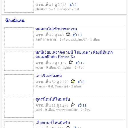
ความเห็น 1 ดู 2,248
2
phantom15 -
, snapper -
1 ปี
1 ปี
ห้องนั่งเล่น
ทดสอบไม่เข้ามาซะนาน
ความเห็น 7 ดู 448
10
ตนทำกระดาษ -
, nickpim007 -
2 เดือน
1 เดือน
พักนี้เงียบเหงาจังเวปนี้ โดยเฉพาะห้องนี้ที่แต่ก่
อนเคยคึกคัก Haruna Ka
ความเห็น 9 ดู 1,157
17
tepun -
, d1_fighter -
9 เดือน
2 เดือน
เล่าเรื่องของพ่อ
ความเห็น 52 ดู 2,270
8
Mantis -
, Yamong-t -
8 ปี
2 เดือน
สูตรนี้ดมได้ไหมครับ
ความเห็น 11 ดู 1,278
11
jadel -
, worawitnonline -
9 เดือน
2 เดือน
เลือกเบอร์ไหนดีครับ