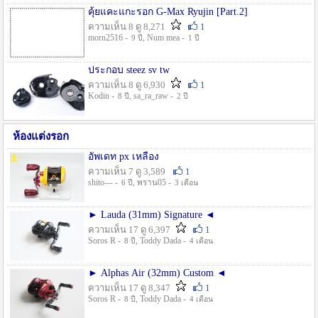
คุ้ยแคะแกะรอก G-Max Ryujin [Part.2]
ความเห็น 8 ดู 8,271
1
morn2516 -
, Num mea -
9 ปี
1 ปี
ประกอบ steez sv tw
ความเห็น 8 ดู 6,930
1
Kodin -
, sa_ra_raw -
8 ปี
2 ปี
ห้องแต่งรอก
อัพเดท px เหลือง
ความเห็น 7 ดู 3,589
1
shito--- -
, พราน05 -
6 ปี
3 เดือน
► Lauda (31mm) Signature ◄
ความเห็น 17 ดู 6,397
1
Soros R -
, Toddy Dada -
8 ปี
4 เดือน
► Alphas Air (32mm) Custom ◄
ความเห็น 17 ดู 8,347
1
Soros R -
, Toddy Dada -
8 ปี
4 เดือน