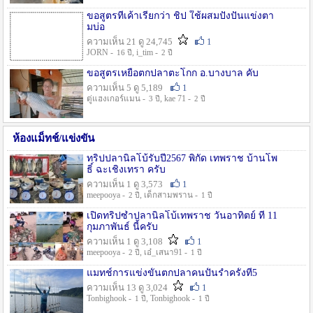
ขอสูตรที่เค้าเรียกว่า ชิป ใช้ผสมปังปั่นแข่งตา
มบ่อ
ความเห็น 21 ดู 24,745
1
JORN -
, i_tim -
16 ปี
2 ปี
ขอสูตรเหยื่อตกปลาตะโกก อ.บางบาล คับ
ความเห็น 5 ดู 5,189
1
ตู่แฮงเกอร์แมน -
, kae 71 -
3 ปี
2 ปี
ห้องแม็ทช์/แข่งขัน
ทริปปลานิลโบ้รับปี2567 พิกัด เทพราช บ้านโพ
ธิ์ ฉะเชิงเทรา ครับ
ความเห็น 1 ดู 3,573
1
meepooya -
, เด็กสามพราน -
2 ปี
1 ปี
เปิดทริปซ้ำปลานิลโบ้เทพราช วันอาทิตย์ ที่ 11
กุมภาพันธ์ นี้ครับ
ความเห็น 1 ดู 3,108
1
meepooya -
, เอ๋_เสนา91 -
2 ปี
1 ปี
แมทช์การแข่งขั้นตกปลาคนปั้นรำครั้งที่5
ความเห็น 13 ดู 3,024
1
Tonbighook -
, Tonbighook -
1 ปี
1 ปี