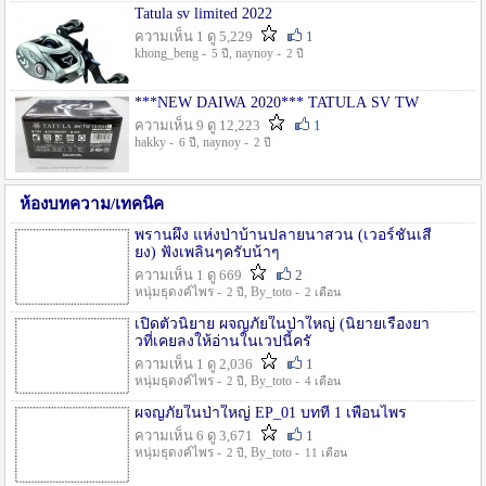
Tatula sv limited 2022
ความเห็น 1 ดู 5,229
1
khong_beng -
, naynoy -
5 ปี
2 ปี
***NEW DAIWA 2020*** TATULA SV TW
ความเห็น 9 ดู 12,223
1
hakky -
, naynoy -
6 ปี
2 ปี
ห้องบทความ/เทคนิค
พรานผึ้ง แห่งป่าบ้านปลายนาสวน (เวอร์ชั่นเสี
ยง) ฟังเพลินๆครับน้าๆ
ความเห็น 1 ดู 669
2
หนุ่มธุดงค์ไพร -
, By_toto -
2 ปี
2 เดือน
เปิดตัวนิยาย ผจญภัยในป่าใหญ่ (นิยายเรื่องยา
วที่เคยลงให้อ่านในเวปนี้ครั
ความเห็น 1 ดู 2,036
1
หนุ่มธุดงค์ไพร -
, By_toto -
2 ปี
4 เดือน
ผจญภัยในป่าใหญ่ EP_01 บทที่ 1 เพื่อนไพร
ความเห็น 6 ดู 3,671
1
หนุ่มธุดงค์ไพร -
, By_toto -
2 ปี
11 เดือน