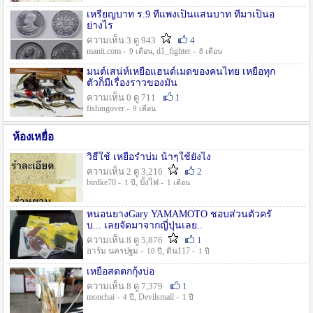
เหรียญบาท ร.9 ที่แพงเป็นแสนบาท ที่มาเป็นอ
ย่างไร
ความเห็น 3 ดู 943
4
manit.com -
, d1_fighter -
9 เดือน
8 เดือน
มนต์เสน่ห์เหยื่อแฮนด์เมดของคนไทย เหยื่อทุก
ตัวก็มีเรื่องราวของมัน
ความเห็น 0 ดู 711
1
fishingover -
9 เดือน
ห้องเหยื่อ
วิธืใช้ เหยื่อรำบ่ม น้าๆใช้ยังไง
ความเห็น 2 ดู 3,216
2
birdke70 -
, บั้งไฟ -
1 ปี
1 เดือน
หนอนยางGary YAMAMOTO ชอบส่วนตัวครั
บ... เลยจัดมาจากญี่ปุ่นเลย..
ความเห็น 8 ดู 5,876
1
อาร์ม นครปฐม -
, ดิน117 -
10 ปี
1 ปี
เหยื่อสดตกกุ้งบ่อ
ความเห็น 8 ดู 7,379
1
monchai -
, Devilsmall -
4 ปี
1 ปี