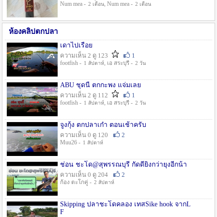
Num mea -
, Num mea -
2 เดือน
2 เดือน
ห้องคลิปตกปลา
เดาไปเรื่อย
ความเห็น 2 ดู 123
1
footfish -
, เอ สระบุรี -
1 สัปดาห์
2 วัน
ABU ชุดนี้ ตกกะพง แจ่มเลย
ความเห็น 2 ดู 112
1
footfish -
, เอ สระบุรี -
1 สัปดาห์
2 วัน
จูงกุ้ง ตกปลาเก๋า ตอนเช้าครับ
ความเห็น 0 ดู 120
2
Muu26 -
1 สัปดาห์
ช่อน ชะโด@สุพรรณบุรี กัดดียิ่งกว่ายุงอีกน้า
ความเห็น 0 ดู 204
2
ก้อง ตะโกคู่ -
2 สัปดาห์
Skipping ปลาชะโดคลอง เทสSike hook จากL
F