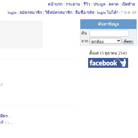
หน้าแรก
|
กระดาน
|
รีวิว
|
ประมูล
|
ตลาด
|
เปิดท้าย
login
|
สมัครสมาชิก
|
วิธีสมัครสมาชิก
|
ลืมชื่อ/รหัส
|
login ไม่ได้?
|
7 ส.ค. 69
ค้นหาข้อมูล
ค้น
จาก
ตั้งแต่ 15 ตุลาคม 2543
+7
่ดีคร
1 เดือน
+1
กั
1 เดือน
+1