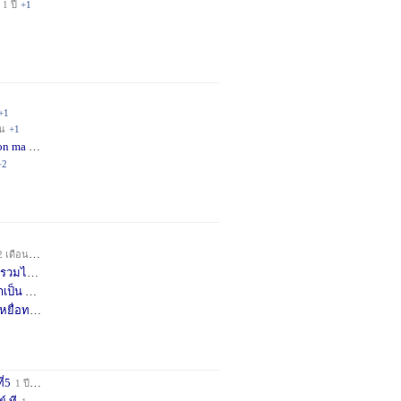
1 ปี
+1
+1
อน
+1
on ma
4 เดือน
+2
+2
2 เดือน
+1
วมได้
7 เดือน
+3
าเป็น
8 เดือน
+4
หยื่อท
9 เดือน
+1
ี่5
1 ปี
+1