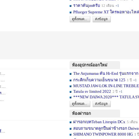
ราคาคันjmครับ
12 เดือน
+1
Pflueger Supreme XT ใครพอหาอะไหล่ห
ดูทั้งหมด...
ส่งข้อมูล
ห้องอุปกรณ์ออกใหม่
The Anjumaraa คัน Hi-End รุ่นแรกจาก
เดือน
+2
กระติกเก็บความเย็นขนาด 125
อน
+1
1 ปี
+1
MUSTAD JAW-LOK IN-LINE TREBLE HOOK
1 เดือน
+1
Tatula sv limited 2022
2 ปี
+1
ท
1 ปี
+1
***NEW DAIWA 2020*** TATULA S
+1
ดูทั้งหมด...
ส่งข้อมูล
ห้องผ่ารอก
ผ่ารอกเบทTeban Litespin DCx
5 เดือน
สอบถามขนาดลูกปืนฝาข้างรอก Daiwa
เ
1 ปี
+1
SHIMANO TWINPOWER 8000 HG
1 ป