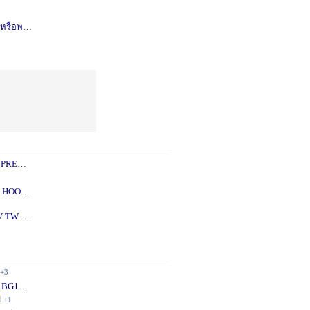
รือพอซ
1 ปี
+1
 PREY
1 ปี
+2
 - 5X
2 ปี
+1
V TW
2 ปี
+1
+3
 BG10
1 ปี
+1
ี
+1