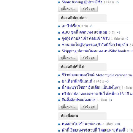
Shore fishing @เกาะสีชัง
1 เดือน
+5
ดูทั้งหมด...
ส่งข้อมูล
ห้องคลิปตกปลา
เดาไปเรื่อย
3 วัน
+1
ABU ชุดนี้ ตกกะพง แจ่มเลย
3 วัน
+1
จูงกุ้ง ตกปลาเก๋า ตอนเช้าครับ
1 สัปดาห์
+2
ช่อน ชะโด@สุพรรณบุรี กัดดียิ่งกว่ายุงอีก
3 สัปด
Skipping ปลาชะโดคลอง เทสSike hook จากL
ดูทั้งหมด...
ส่งข้อมูล
ห้องคลิปทั่วไป
รีวิวพ่วงนอนมอไซค์ Motorcycle camper tra
มาเที่ยวนิวซีแลนด์
4 เดือน
+3
น้ำมะนาวโซดา อินเดีย!! เป็นยังไง??
6 เดือน
ทริปตกปลาทะเลตราด กับไต๋เหมี่ยว 13-15 มก
ติดตั้งล้อประคองพ่วง
6 เดือน
+3
ดูทั้งหมด...
ส่งข้อมูล
ห้องนั่งเล่น
ทดสอบไม่เข้ามาซะนาน
1 เดือน
+10
พักนี้เงียบเหงาจังเวปนี้ โดยเฉพาะห้องนี้
2 เดือน