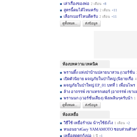
เล่าเรื่องของพ่อ
2 เดือน
+8
สูตรนี้ดมได้ไหมครับ
2 เดือน
+11
เลือกเบอร์ไหนดีครับ
2 เดือน
+11
ดูทั้งหมด...
ส่งข้อมูล
ห้องบทความ/เทคนิค
พรานผึ้ง แห่งป่าบ้านปลายนาสวน (เวอร์ชั่น
2 
เปิดตัวนิยาย ผจญภัยในป่าใหญ่ (นิยายเรื่อ
4 เดื
ผจญภัยในป่าใหญ่ EP_01 บทที่ 1 เพื่อนไพร
1
ล้าง อาถรรพ์ เขาแทรกเตอร์ (อาถรรพ์ เขาแ
พรานนก (เวอร์ชั่นเสียง) ฟังเพลินๆครับน้า
1 ปี
ดูทั้งหมด...
ส่งข้อมูล
ห้องเหยื่อ
วิธืใช้ เหยื่อรำบ่ม น้าๆใช้ยังไง
1 เดือน
+2
หนอนยางGary YAMAMOTO ชอบส่วนตัวครับ... 
เหยื่อสดตกกุ้งบ่อ
1 ปี
+1