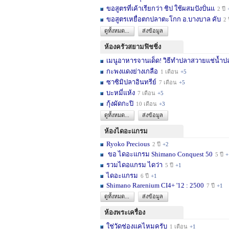
ขอสูตรที่เค้าเรียกว่า ชิป ใช้ผสมปังปั่นแ
2 ปี
ขอสูตรเหยื่อตกปลาตะโกก อ.บางบาล คับ
2 
ดูทั้งหมด...
ส่งข้อมูล
ห้องครัวสยามฟิชชิ่ง
เมนูอาหารจานเด็ด! วิธีทำปลาสวายแช่น้ำปล
กะพงแดงย่างเกลือ
1 เดือน
+5
ซาซิมิปลาอินทรีย์
7 เดือน
+5
บะหมี่แห้ง
7 เดือน
+5
กุ้งผัดกะปิ
10 เดือน
+3
ดูทั้งหมด...
ส่งข้อมูล
ห้องไดอะแกรม
Ryoko Precious
2 ปี
+2
ขอ ไดอะแกรม Shimano Conquest 50
5 ปี
+
รวมไดอแกรม ไดว่า
5 ปี
+1
ไดอะแกรม
6 ปี
+1
Shimano Rarenium CI4+ '12 : 2500
7 ปี
+1
ดูทั้งหมด...
ส่งข้อมูล
ห้องพระเครื่อง
ใช่วัดช่องแคไหมครับ
1 เดือน
+1