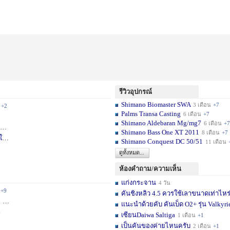
รีวิวอุปกรณ์
Shimano Biomaster SWA
3 เดือน
+7
+2
Palms Transa Casting
6 เดือน
+7
Shimano Aldebaran Mg/mg7
6 เดือน
+7
+5
Shimano Bass One XT 2011
8 เดือน
+7
ใ
1 สัปดาห์
Shimano Conquest DC 50/51
11 เดือน
ดูทั้งหมด...
ห้องคำถาม/ความเห็น
แก่งกระจาน
4 วัน
+9
คันชิงหลิว 4.5 ควรใช้เลาขนาดเท่าไหร
ชม.
+11
แนะนำด้วยคับ คันเบ็ด O2+ รุ่น Valkyrie
6
เซียนDaiwa Saltiga
1 เดือน
+1
เป็นคันของค่ายไหนครับ
2 เดือน
+1