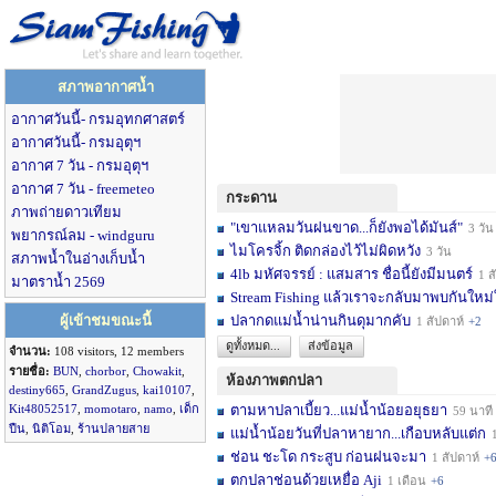
สภาพอากาศน้ำ
อากาศวันนี้- กรมอุทกศาสตร์
อากาศวันนี้- กรมอุตุฯ
อากาศ 7 วัน - กรมอุตุฯ
อากาศ 7 วัน - freemeteo
กระดาน
ภาพถ่ายดาวเทียม
"เขาแหลมวันฝนขาด...ก็ยังพอได้มันส์"
3 วัน
พยากรณ์ลม - windguru
ไมโครจิ้ก ติดกล่องไว้ไม่ผิดหวัง
3 วัน
สภาพน้ำในอ่างเก็บน้ำ
4lb มหัศจรรย์ : แสมสาร ชื่อนี้ยังมีมนตร์
1 สัปดาห์
มาตราน้ำ 2569
Stream Fishing แล้วเราจะกลับมาพบกันใหม่
ผู้เข้าชมขณะนี้
ปลากดแม่น้ำน่านกินดุมากคับ
1 สัปดาห์
+2
ดูทั้งหมด...
ส่งข้อมูล
จำนวน:
108 visitors, 12 members
รายชื่อ:
BUN
,
chorbor
,
Chowakit
,
ห้องภาพตกปลา
destiny665
,
GrandZugus
,
kai10107
,
Kit48052517
,
momotaro
,
namo
,
เด็ก
ตามหาปลาเบี้ยว...แม่น้ำน้อยอยุธยา
59 นาที
ปืน
,
นิติโอม
,
ร้านปลายสาย
แม่น้ำน้อยวันที่ปลาหายาก...เกือบหลับแต่ก
1 
ช่อน ชะโด กระสูบ ก่อนฝนจะมา
1 สัปดาห์
+
ตกปลาช่อนด้วยเหยื่อ Aji
1 เดือน
+6