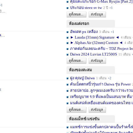
คุ้ยแคะแกะรอก G-Max Ryujin [Part.2]
+1
ประกอบ steez sv tw
2 ปี
+1
ปี
+1
ดูทั้งหมด...
ส่งข้อมูล
ห้องแต่งรอก
อัพเดท px เหลือง
3 เดือน
+1
า
3 สัปดาห์
+1
► Lauda (31mm) Signature ◄
4 เดือน
► Alphas Air (32mm) Custom ◄
4 เดื
ภาคต่อกันเลยนะครับ ~ TDZ Project Ir
Daiwa 2024 Luvias LT2500S
11 เดือน
ดูทั้งหมด...
ส่งข้อมูล
ห้องของสะสม
ฝูง คุณปู่ Daiwa
1 เดือน
+2
คันเบ็ดตกสปิ๋วรุ่นเก่า Daiwa รุ่น Power
1
สายปลาบ่อ..ลูกๆผมเองครับ กว่าจะรวบร
เหรียญบาท ร.9 ที่แพงเป็นแสนบาท ที่ม
มนต์เสน่ห์เหยื่อแฮนด์เมดของคนไทย เ
ดูทั้งหมด...
ส่งข้อมูล
ห้องแม็ทช์/แข่งขัน
แมทช์การแข่งขั้นตกปลาคนปั้นรำครั้งท