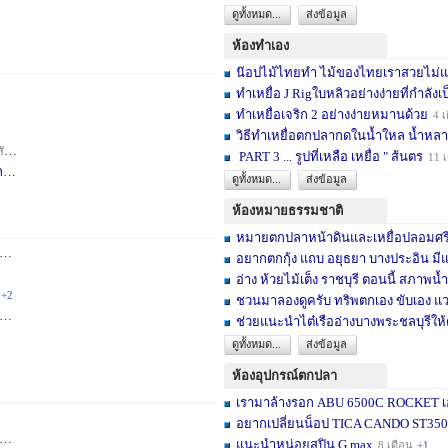
ดูทั้งหมด...
ส่งข้อมูล
ห้องทำเอง
น๊อปไม้ไทยทำ ไม้ของไทยเราสวยไม่แพ้ต
ทำเหยื่อ J Rigใบหลิวอย่างง่ายที่กำลังเป
ทำเหยื่อเจริก 2 อย่างง่ายหมานด้วย
4 เ
วิธีทำเหยื่อตกปลากดในน้ำใหล น้ำหลา
าห์
+2
PART 3 ... รูปที่เหลือ เหยื่อ " ส้นตร
11 
F
3 สัปดาห์
ดูทั้งหมด...
ส่งข้อมูล
ห้องหมายธรรมชาติ
หมายตกปลาหน้าดินและเหยื่อปลอมศรีสะเ
3 เดือน
+2
อยากตกกุ้ง แถบ อยุธยา บางประอิน มีแ
อ่าง ห้วยไม้เต็ง ราชบุรี ตอนนี้ สภาพน้ำ
+2
ชวนมาลองดูครับ ทริพตกเอง ขับเอง แวะ
6 เดือน
+3
ช่วยแนะนำไต๋เรืออ่างบางพระชลบุรีให้
ดูทั้งหมด...
ส่งข้อมูล
ห้องอุปกรณ์ตกปลา
เรามาล้างรอก ABU 6500C ROCKET เอง
อยากเปลี่ยนน็อป TICA CANDO ST3500 ข
+17
แนะนำหน่อยสปิน G max
8 เดือน
+1