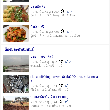
บะหมี่แห้ง
ความเห็น 23 ดู 4,702
5
อู๊ดปากลำฯ -
, Joeey_88 -
3 ปี
7 เดือน
กุ้งผัดกะปิ
ความเห็น 18 ดู 3,585
3
อู๊ดปากลำฯ -
, hangman_za -
3 ปี
10 เดือน
ห้องประชาสัมพันธ์
บ่อธรรมชาติจร้า
ความเห็น 3 ดู 2,892
2
tongmak -
, กะปิ๋ว -
1 ปี
1 ปี
chicanofishing กะพงบุฟเฟ่ต์200บาทลงปลากะพ
ง
ความเห็น 1 ดู 2,784
1
เรือจ้าง -
, เอ๋_เสนา91 -
2 ปี
1 ปี
บ่อปลาอิคคิว มีนา Fishing
ความเห็น 7 ดู 6,144
1
ธนกฤต_M -
, เด็กสี่แคว -
3 ปี
2 ปี