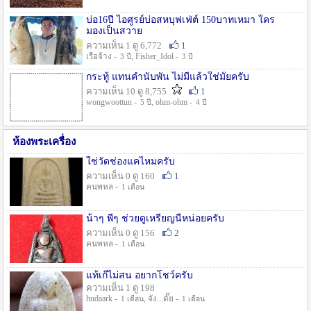
บ่อ16ปี ไอศูรย์บ่อสหบุฟเฟ่ต์ 150บาทเหมา ใคร
มองเป็นสวาย
ความเห็น 1 ดู 6,772
1
เรือจ้าง -
, Fisher_Idol -
3 ปี
3 ปี
กระทู้ แทนคำนับพัน ไม่มีแล้วใช่มั๊ยครับ
ความเห็น 10 ดู 8,755
1
wongwoottun -
, ohm-ohm -
5 ปี
4 ปี
ห้องพระเครื่อง
ใช่วัดช่องแคไหมครับ
ความเห็น 0 ดู 160
1
คนพหล -
1 เดือน
น้าๆ พี่ๆ ช่วยดูเหรียญนี้หน่อยครับ
ความเห็น 0 ดู 156
2
คนพหล -
1 เดือน
แท้เก๊ไม่สน อยากโชว์ครับ
ความเห็น 1 ดู 198
hudaark -
, จัง...ดั๊ย -
1 เดือน
1 เดือน