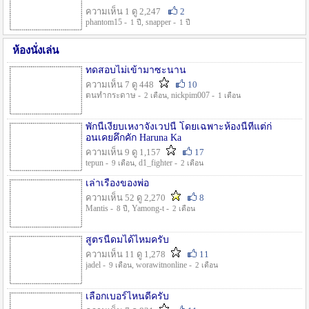
ความเห็น 1 ดู 2,247
2
phantom15 -
, snapper -
1 ปี
1 ปี
ห้องนั่งเล่น
ทดสอบไม่เข้ามาซะนาน
ความเห็น 7 ดู 448
10
ตนทำกระดาษ -
, nickpim007 -
2 เดือน
1 เดือน
พักนี้เงียบเหงาจังเวปนี้ โดยเฉพาะห้องนี้ที่แต่ก่
อนเคยคึกคัก Haruna Ka
ความเห็น 9 ดู 1,157
17
tepun -
, d1_fighter -
9 เดือน
2 เดือน
เล่าเรื่องของพ่อ
ความเห็น 52 ดู 2,270
8
Mantis -
, Yamong-t -
8 ปี
2 เดือน
สูตรนี้ดมได้ไหมครับ
ความเห็น 11 ดู 1,278
11
jadel -
, worawitnonline -
9 เดือน
2 เดือน
เลือกเบอร์ไหนดีครับ