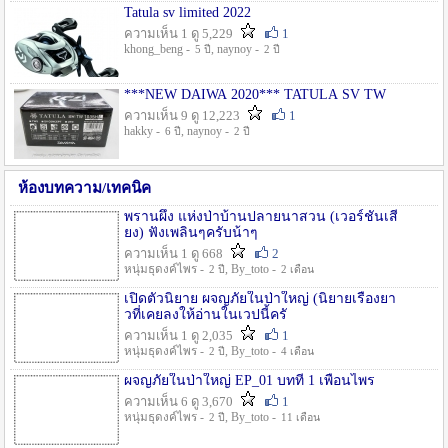
Tatula sv limited 2022
ความเห็น 1 ดู 5,229
1
khong_beng -
, naynoy -
5 ปี
2 ปี
***NEW DAIWA 2020*** TATULA SV TW
ความเห็น 9 ดู 12,223
1
hakky -
, naynoy -
6 ปี
2 ปี
ห้องบทความ/เทคนิค
พรานผึ้ง แห่งป่าบ้านปลายนาสวน (เวอร์ชั่นเสี
ยง) ฟังเพลินๆครับน้าๆ
ความเห็น 1 ดู 668
2
หนุ่มธุดงค์ไพร -
, By_toto -
2 ปี
2 เดือน
เปิดตัวนิยาย ผจญภัยในป่าใหญ่ (นิยายเรื่องยา
วที่เคยลงให้อ่านในเวปนี้ครั
ความเห็น 1 ดู 2,035
1
หนุ่มธุดงค์ไพร -
, By_toto -
2 ปี
4 เดือน
ผจญภัยในป่าใหญ่ EP_01 บทที่ 1 เพื่อนไพร
ความเห็น 6 ดู 3,670
1
หนุ่มธุดงค์ไพร -
, By_toto -
2 ปี
11 เดือน