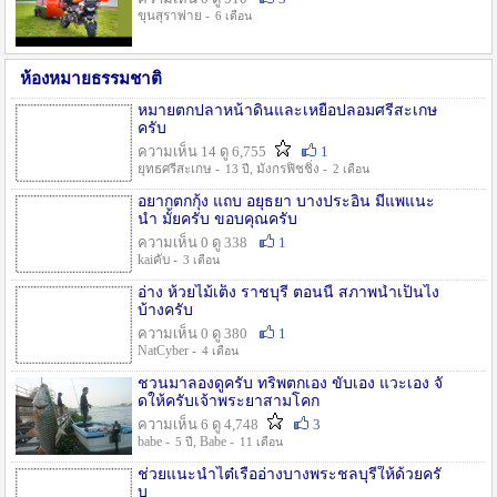
ขุนสุราพ่าย -
6 เดือน
ห้องหมายธรรมชาติ
หมายตกปลาหน้าดินและเหยื่อปลอมศรีสะเกษ
ครับ
ความเห็น 14 ดู 6,755
1
ยุทธศรีสะเกษ -
, มังกรฟิชชิ่ง -
13 ปี
2 เดือน
อยากตกกุ้ง แถบ อยุธยา บางประอิน มีแพแนะ
นำ มั้ยครับ ขอบคุณครับ
ความเห็น 0 ดู 338
1
kaiคับ -
3 เดือน
อ่าง ห้วยไม้เต็ง ราชบุรี ตอนนี้ สภาพน้ำเป็นไง
บ้างครับ
ความเห็น 0 ดู 380
1
NatCyber -
4 เดือน
ชวนมาลองดูครับ ทริพตกเอง ขับเอง แวะเอง จั
ดให้ครับเจ้าพระยาสามโคก
ความเห็น 6 ดู 4,748
3
babe -
, Babe -
5 ปี
11 เดือน
ช่วยแนะนำไต๋เรืออ่างบางพระชลบุรีให้ด้วยครั
บ