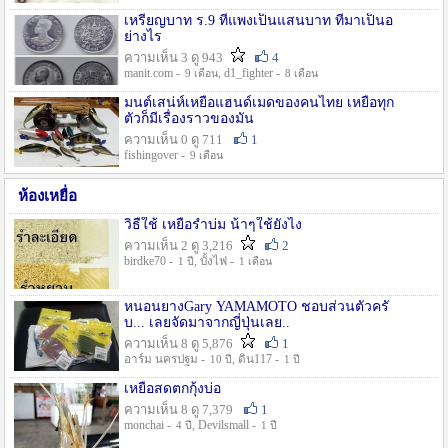
เหรียญบาท ร.9 ที่แพงเป็นแสนบาท ที่มาเป็นอ
ย่างไร
ความเห็น 3 ดู 943
4
manit.com -
, d1_fighter -
9 เดือน
8 เดือน
มนต์เสน่ห์เหยื่อแฮนด์เมดของคนไทย เหยื่อทุก
ตัวก็มีเรื่องราวของมัน
ความเห็น 0 ดู 711
1
fishingover -
9 เดือน
ห้องเหยื่อ
วิธืใช้ เหยื่อรำบ่ม น้าๆใช้ยังไง
ความเห็น 2 ดู 3,216
2
birdke70 -
, บั้งไฟ -
1 ปี
1 เดือน
หนอนยางGary YAMAMOTO ชอบส่วนตัวครั
บ... เลยจัดมาจากญี่ปุ่นเลย..
ความเห็น 8 ดู 5,876
1
อาร์ม นครปฐม -
, ดิน117 -
10 ปี
1 ปี
เหยื่อสดตกกุ้งบ่อ
ความเห็น 8 ดู 7,379
1
monchai -
, Devilsmall -
4 ปี
1 ปี