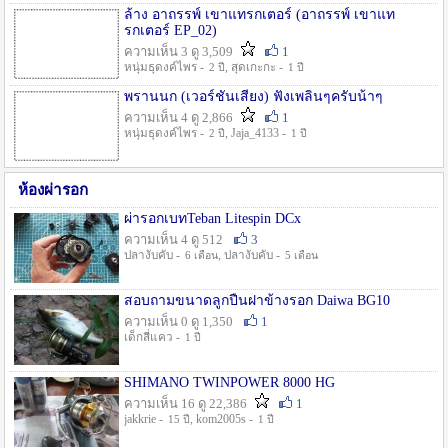
ล้าง อาถรรพ์ เขาแทรกเตอร์ (อาถรรพ์ เขาแท
รกเตอร์ EP_02)
ความเห็น 3 ดู 3,509
1
หนุ่มธุดงค์ไพร -
, สุดเกะกะ -
2 ปี
1 ปี
พรานนก (เวอร์ชั่นเสียง) ฟังเพลินๆครับน้าๆ
ความเห็น 4 ดู 2,866
1
หนุ่มธุดงค์ไพร -
, Jaja_4133 -
2 ปี
1 ปี
ห้องผ่ารอก
ผ่ารอกเบทTeban Litespin DCx
ความเห็น 4 ดู 512
3
ปลางับคับ -
, ปลางับคับ -
6 เดือน
5 เดือน
สอบถามขนาดลูกปืนฝาข้างรอก Daiwa BG10
ความเห็น 0 ดู 1,350
1
เด็กสี่แคว -
1 ปี
SHIMANO TWINPOWER 8000 HG
ความเห็น 16 ดู 22,386
1
jakkrie -
, kom2005s -
15 ปี
1 ปี