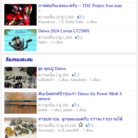
ภาคต่อกันเลยนะครับ ~ TDZ Project Iron man
~
ความเห็น 20 ดู 5,284
2
Khunakorn -
, Toddy Dada -
7 ปี
4 เดือน
Daiwa 2024 Luvias LT2500S
ความเห็น 0 ดู 1,268
2
hakky -
11 เดือน
ห้องของสะสม
ฝูง คุณปู่ Daiwa
ความเห็น 2 ดู 284
2
มณีนพเก้า -
, Saknakrub -
2 เดือน
1 เดือน
คันเบ็ดตกสปิ๋วรุ่นเก่า Daiwa รุ่น Power Mesh S
amurai
ความเห็น 4 ดู 385
1
jarinth -
, jarinth -
3 เดือน
2 เดือน
สายปลาบ่อ..ลูกๆผมเองครับ กว่าจะรวบรวมได้
ความเห็น 32 ดู 10,194
3
Suwanarty -
, tatoo006 -
10 ปี
7 เดือน