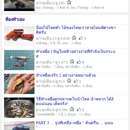
ความเห็น 0 ดู 185
lnw_Fishing -
, lnw_Fishing -
3 สัปดาห์
3 สัปดาห์
ห้องทำเอง
น๊อปไม้ไทยทำ ไม้ของไทยเราสวยไม่แพ้ต่างชา
ติครับ
ความเห็น 23 ดู 6,638
3
witbang -
, By_toto -
8 ปี
2 เดือน
ทำเหยื่อ J Rigใบหลิวอย่างง่ายที่กำลังเป็นกระแ
ส
ความเห็น 7 ดู 1,076
4
ปลางับคับ -
, ปลางับคับ -
7 เดือน
2 เดือน
ทำเหยื่อเจริก 2 อย่างง่ายหมานด้วย
ความเห็น 6 ดู 813
5
ปลางับคับ -
, ปลางับคับ -
6 เดือน
4 เดือน
วิธีทำเหยื่อตกปลากดในน้ำใหล น้ำหลาก ได้งั
ดแน่นอน เด็ดจริง!
ความเห็น 8 ดู 6,580
3
7ม่หล่๑llต่lลีe -
, e_boum -
3 ปี
11 เดือน
PART 3 ... รูปที่เหลือ เหยื่อ " ส้นตรีน ... นนน
"