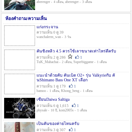
aberenger -
, aberenger -
4 เดือน
3 เดือน
ห้องคำถาม/ความเห็น
แก่งกระจาน
ความเห็น 0 ดู 39
wanchalerm_wan -
3 วัน
คันชิงหลิว 4.5 ควรใช้เลาขนาดเท่าไหร่ดีครับ
ความเห็น 2 ดู 286
1
TuK_Mahachai -
, Superbiggame -
2 เดือน
1 เดือน
แนะนำด้วยคับ คันเบ็ด O2+ รุ่น Valkyrieกับ คั
นShimano Bass One XT เลือก
ความเห็น 1 ดู 179
1
bamoo -
, Khong_beng -
1 เดือน
1 เดือน
เซียนDaiwa Saltiga
ความเห็น 6 ดู 1,615
1
physale -
, kom2005s -
10 ปี
1 เดือน
เป็นคันของค่ายไหนครับ
ความเห็น 3 ดู 307
1