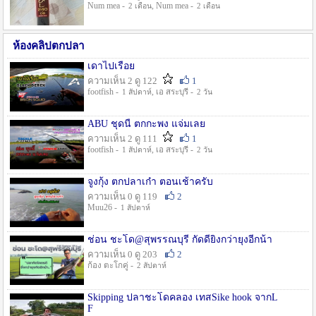
Num mea -
, Num mea -
2 เดือน
2 เดือน
ห้องคลิปตกปลา
เดาไปเรื่อย
ความเห็น 2 ดู 122
1
footfish -
, เอ สระบุรี -
1 สัปดาห์
2 วัน
ABU ชุดนี้ ตกกะพง แจ่มเลย
ความเห็น 2 ดู 111
1
footfish -
, เอ สระบุรี -
1 สัปดาห์
2 วัน
จูงกุ้ง ตกปลาเก๋า ตอนเช้าครับ
ความเห็น 0 ดู 119
2
Muu26 -
1 สัปดาห์
ช่อน ชะโด@สุพรรณบุรี กัดดียิ่งกว่ายุงอีกน้า
ความเห็น 0 ดู 203
2
ก้อง ตะโกคู่ -
2 สัปดาห์
Skipping ปลาชะโดคลอง เทสSike hook จากL
F