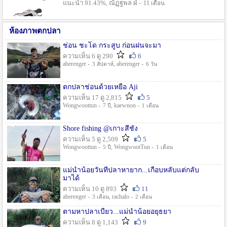
แนะนำ 91.43%, ณัฏฐพล ฝ่ -
11 เดือน
ห้องภาพตกปลา
ช่อน ชะโด กระสูบ ก่อนฝนจะมา
ความเห็น 6 ดู 290
6
aberenger -
, aberenger -
3 สัปดาห์
6 วัน
ตกปลาช่อนด้วยเหยื่อ Aji
ความเห็น 17 ดู 2,815
5
Wongwoottun -
, kaewnon -
7 ปี
1 เดือน
Shore fishing @เกาะสีชัง
ความเห็น 5 ดู 2,509
5
Wongwoottun -
, WongwootTun -
5 ปี
1 เดือน
แม่น้ำน้อยวันที่ปลาหายาก...เกือบหลับแต่กลับ
มาได้
ความเห็น 10 ดู 893
11
aberenger -
, rachalo -
3 เดือน
2 เดือน
ตามหาปลาเบี้ยว...แม่น้ำน้อยอยุธยา
ความเห็น 8 ดู 1,143
9