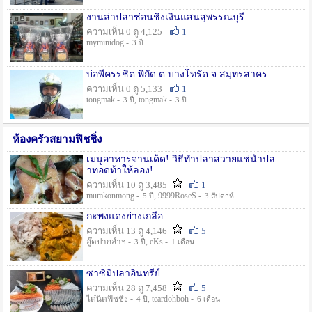
งานล่าปลาช่อนชิงเงินแสนสุพรรณบุรี
ความเห็น 0 ดู 4,125
1
myminidog -
3 ปี
บ่อพี่ครรชิต พิกัด ต.บางโทรัด จ.สมุทรสาคร
ความเห็น 0 ดู 5,133
1
tongmak -
, tongmak -
3 ปี
3 ปี
ห้องครัวสยามฟิชชิ่ง
เมนูอาหารจานเด็ด! วิธีทำปลาสวายแช่น้ำปล
าทอดท้าให้ลอง!
ความเห็น 10 ดู 3,485
1
mumkonmong -
, 9999RoseS -
5 ปี
3 สัปดาห์
กะพงแดงย่างเกลือ
ความเห็น 13 ดู 4,146
5
อู๊ดปากลำฯ -
, eKs -
3 ปี
1 เดือน
ซาซิมิปลาอินทรีย์
ความเห็น 28 ดู 7,458
5
ไต๋นิตฟิชชิ่ง -
, teardohboh -
4 ปี
6 เดือน