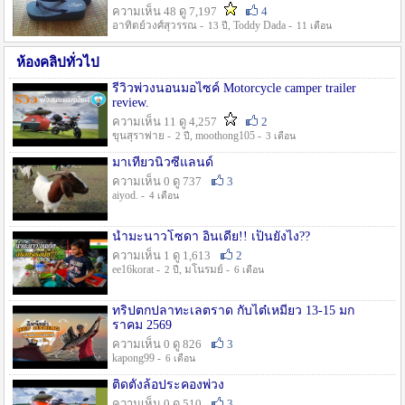
ความเห็น 48 ดู 7,197
4
อาทิตย์วงศ์สุวรรณ -
, Toddy Dada -
13 ปี
11 เดือน
ห้องคลิปทั่วไป
รีวิวพ่วงนอนมอไซค์ Motorcycle camper trailer
review.
ความเห็น 11 ดู 4,257
2
ขุนสุราพ่าย -
, moothong105 -
2 ปี
3 เดือน
มาเที่ยวนิวซีแลนด์
ความเห็น 0 ดู 737
3
aiyod. -
4 เดือน
น้ำมะนาวโซดา อินเดีย!! เป็นยังไง??
ความเห็น 1 ดู 1,613
2
ee16korat -
, มโนรมย์ -
2 ปี
6 เดือน
ทริปตกปลาทะเลตราด กับไต๋เหมี่ยว 13-15 มก
ราคม 2569
ความเห็น 0 ดู 826
3
kapong99 -
6 เดือน
ติดตั้งล้อประคองพ่วง
ความเห็น 0 ดู 510
3