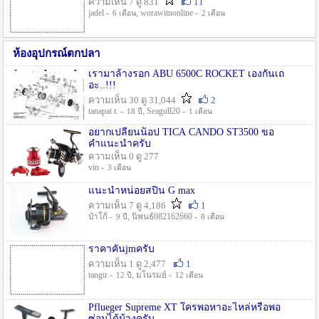
ความเห็น 7 ดู 831
11
jadel -
, worawitnonline -
6 เดือน
2 เดือน
ห้องอุปกรณ์ตกปลา
เรามาล้างรอก ABU 6500C ROCKET เองกันเถ
อะ..!!!
ความเห็น 30 ดู 31,044
2
tanapat t. -
, Seagull20 -
18 ปี
1 เดือน
อยากเปลี่ยนน็อป TICA CANDO ST3500 ขอ
คำแนะนำครับ
ความเห็น 0 ดู 277
vin -
3 เดือน
แนะนำหน่อยสปิน G max
ความเห็น 7 ดู 4,186
1
ป๋าโก้ -
, นิพนธ์082162660 -
9 ปี
8 เดือน
ราคาคันjmครับ
ความเห็น 1 ดู 2,477
1
tangtr -
, มโนรมย์ -
12 ปี
12 เดือน
Pflueger Supreme XT ใครพอหาอะไหล่หรือพอ
ซ่อมได้บ้างครับ