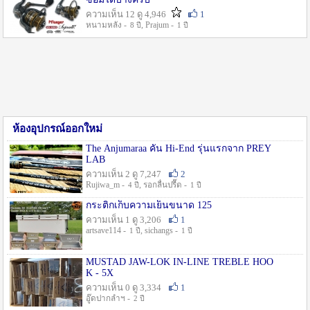
ความเห็น 12 ดู 4,946
1
หนามหลัง -
, Prajum -
8 ปี
1 ปี
ห้องอุปกรณ์ออกใหม่
The Anjumaraa คัน Hi-End รุ่นแรกจาก PREY
LAB
ความเห็น 2 ดู 7,247
2
Rujiwa_m -
, รอกลื่นปรื๊ด -
4 ปี
1 ปี
กระติกเก็บความเย็นขนาด 125
ความเห็น 1 ดู 3,206
1
artsave114 -
, sichangs -
1 ปี
1 ปี
MUSTAD JAW-LOK IN-LINE TREBLE HOO
K - 5X
ความเห็น 0 ดู 3,334
1
อู๊ดปากลำฯ -
2 ปี