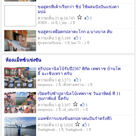
ขอสูตรที่เค้าเรียกว่า ชิป ใช้ผสมปังปั่นแข่งตา
มบ่อ
ความเห็น 21 ดู 24,745
1
JORN -
, i_tim -
16 ปี
2 ปี
ขอสูตรเหยื่อตกปลาตะโกก อ.บางบาล คับ
ความเห็น 5 ดู 5,189
1
ตู่แฮงเกอร์แมน -
, kae 71 -
3 ปี
2 ปี
ห้องแม็ทช์/แข่งขัน
ทริปปลานิลโบ้รับปี2567 พิกัด เทพราช บ้านโพ
ธิ์ ฉะเชิงเทรา ครับ
ความเห็น 1 ดู 3,573
1
meepooya -
, เด็กสามพราน -
2 ปี
1 ปี
เปิดทริปซ้ำปลานิลโบ้เทพราช วันอาทิตย์ ที่ 11
กุมภาพันธ์ นี้ครับ
ความเห็น 1 ดู 3,107
1
meepooya -
, เอ๋_เสนา91 -
2 ปี
1 ปี
แมทช์การแข่งขั้นตกปลาคนปั้นรำครั้งที่5
ความเห็น 13 ดู 3,024
1
Tonbighook -
, Tonbighook -
1 ปี
1 ปี