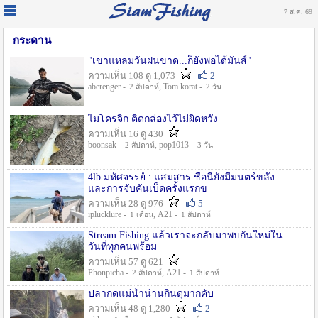
7 ส.ค. 69
กระดาน
"เขาแหลมวันฝนขาด...ก็ยังพอได้มันส์"
ความเห็น 108 ดู 1,073
2
aberenger -
, Tom korat -
2 สัปดาห์
2 วัน
ไมโครจิ้ก ติดกล่องไว้ไม่ผิดหวัง
ความเห็น 16 ดู 430
boonsak -
, pop1013 -
2 สัปดาห์
3 วัน
4lb มหัศจรรย์ : แสมสาร ชื่อนี้ยังมีมนตร์ขลัง
และการจับคันเบ็ดครั้งแรกข
ความเห็น 28 ดู 976
5
iplucklure -
, A21 -
1 เดือน
1 สัปดาห์
Stream Fishing แล้วเราจะกลับมาพบกันใหม่ใน
วันที่ทุกคนพร้อม
ความเห็น 57 ดู 621
Phonpicha -
, A21 -
2 สัปดาห์
1 สัปดาห์
ปลากดแม่น้ำน่านกินดุมากคับ
ความเห็น 48 ดู 1,280
2