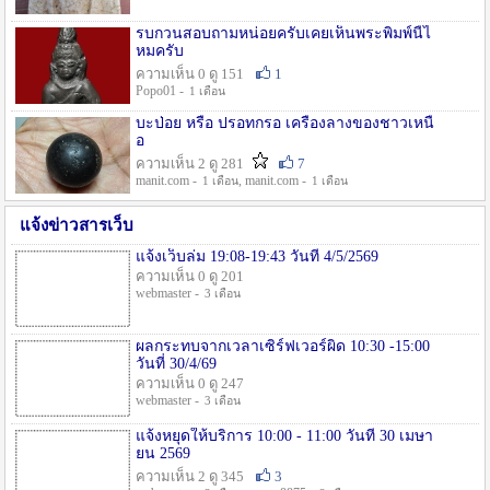
รบกวนสอบถามหน่อยครับเคยเห็นพระพิมพ์นี้ไ
หมครับ
ความเห็น 0 ดู 151
1
Popo01 -
1 เดือน
บะป่อย หรือ ปรอทกรอ เครื่องลางของชาวเหนื
อ
ความเห็น 2 ดู 281
7
manit.com -
, manit.com -
1 เดือน
1 เดือน
แจ้งข่าวสารเว็บ
แจ้งเว็บล่ม 19:08-19:43 วันที่ 4/5/2569
ความเห็น 0 ดู 201
webmaster -
3 เดือน
ผลกระทบจากเวลาเซิร์ฟเวอร์ผิด 10:30 -15:00
วันที่ 30/4/69
ความเห็น 0 ดู 247
webmaster -
3 เดือน
แจ้งหยุดให้บริการ 10:00 - 11:00 วันที่ 30 เมษา
ยน 2569
ความเห็น 2 ดู 345
3