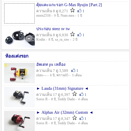
คุ้ยแคะแกะรอก G-Max Ryujin [Part.2]
ความเห็น 8 ดู 8,271
1
morn2516 -
, Num mea -
9 ปี
1 ปี
ประกอบ steez sv tw
ความเห็น 8 ดู 6,930
1
Kodin -
, sa_ra_raw -
8 ปี
2 ปี
ห้องแต่งรอก
อัพเดท px เหลือง
ความเห็น 7 ดู 3,589
1
shito--- -
, พราน05 -
6 ปี
3 เดือน
► Lauda (31mm) Signature ◄
ความเห็น 17 ดู 6,397
1
Soros R -
, Toddy Dada -
8 ปี
4 เดือน
► Alphas Air (32mm) Custom ◄
ความเห็น 17 ดู 8,347
1
Soros R -
, Toddy Dada -
8 ปี
4 เดือน