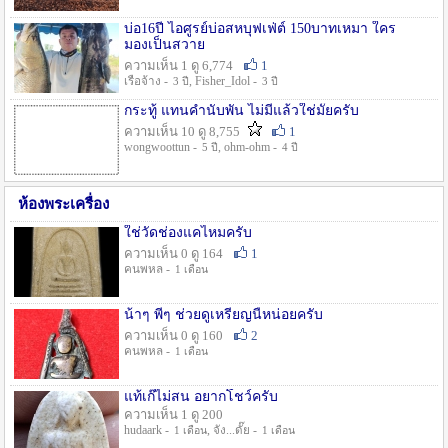
บ่อ16ปี ไอศูรย์บ่อสหบุฟเฟ่ต์ 150บาทเหมา ใคร
มองเป็นสวาย
ความเห็น 1 ดู 6,774
1
เรือจ้าง -
, Fisher_Idol -
3 ปี
3 ปี
กระทู้ แทนคำนับพัน ไม่มีแล้วใช่มั๊ยครับ
ความเห็น 10 ดู 8,755
1
wongwoottun -
, ohm-ohm -
5 ปี
4 ปี
ห้องพระเครื่อง
ใช่วัดช่องแคไหมครับ
ความเห็น 0 ดู 164
1
คนพหล -
1 เดือน
น้าๆ พี่ๆ ช่วยดูเหรียญนี้หน่อยครับ
ความเห็น 0 ดู 160
2
คนพหล -
1 เดือน
แท้เก๊ไม่สน อยากโชว์ครับ
ความเห็น 1 ดู 200
hudaark -
, จัง...ดั๊ย -
1 เดือน
1 เดือน