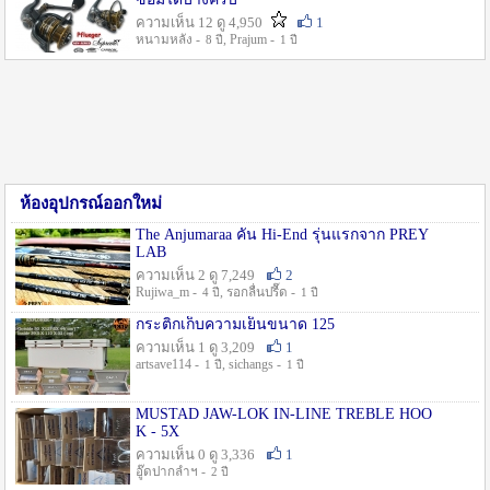
ความเห็น 12 ดู 4,950
1
หนามหลัง -
, Prajum -
8 ปี
1 ปี
ห้องอุปกรณ์ออกใหม่
The Anjumaraa คัน Hi-End รุ่นแรกจาก PREY
LAB
ความเห็น 2 ดู 7,249
2
Rujiwa_m -
, รอกลื่นปรื๊ด -
4 ปี
1 ปี
กระติกเก็บความเย็นขนาด 125
ความเห็น 1 ดู 3,209
1
artsave114 -
, sichangs -
1 ปี
1 ปี
MUSTAD JAW-LOK IN-LINE TREBLE HOO
K - 5X
ความเห็น 0 ดู 3,336
1
อู๊ดปากลำฯ -
2 ปี