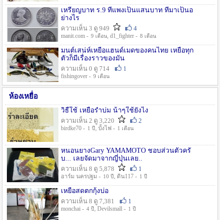
เหรียญบาท ร.9 ที่แพงเป็นแสนบาท ที่มาเป็นอ
ย่างไร
ความเห็น 3 ดู 949
4
manit.com -
, d1_fighter -
9 เดือน
8 เดือน
มนต์เสน่ห์เหยื่อแฮนด์เมดของคนไทย เหยื่อทุก
ตัวก็มีเรื่องราวของมัน
ความเห็น 0 ดู 714
1
fishingover -
9 เดือน
ห้องเหยื่อ
วิธืใช้ เหยื่อรำบ่ม น้าๆใช้ยังไง
ความเห็น 2 ดู 3,220
2
birdke70 -
, บั้งไฟ -
1 ปี
1 เดือน
หนอนยางGary YAMAMOTO ชอบส่วนตัวครั
บ... เลยจัดมาจากญี่ปุ่นเลย..
ความเห็น 8 ดู 5,878
1
อาร์ม นครปฐม -
, ดิน117 -
10 ปี
1 ปี
เหยื่อสดตกกุ้งบ่อ
ความเห็น 8 ดู 7,381
1
monchai -
, Devilsmall -
4 ปี
1 ปี