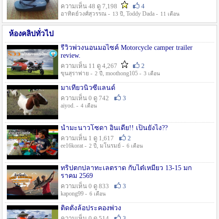
ความเห็น 48 ดู 7,198
4
อาทิตย์วงศ์สุวรรณ -
, Toddy Dada -
13 ปี
11 เดือน
ห้องคลิปทั่วไป
รีวิวพ่วงนอนมอไซค์ Motorcycle camper trailer
review.
ความเห็น 11 ดู 4,267
2
ขุนสุราพ่าย -
, moothong105 -
2 ปี
3 เดือน
มาเที่ยวนิวซีแลนด์
ความเห็น 0 ดู 742
3
aiyod. -
4 เดือน
น้ำมะนาวโซดา อินเดีย!! เป็นยังไง??
ความเห็น 1 ดู 1,617
2
ee16korat -
, มโนรมย์ -
2 ปี
6 เดือน
ทริปตกปลาทะเลตราด กับไต๋เหมี่ยว 13-15 มก
ราคม 2569
ความเห็น 0 ดู 833
3
kapong99 -
6 เดือน
ติดตั้งล้อประคองพ่วง
ความเห็น 0 ดู 514
3