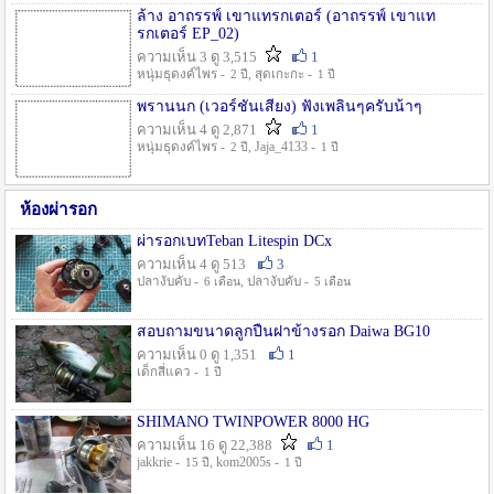
ล้าง อาถรรพ์ เขาแทรกเตอร์ (อาถรรพ์ เขาแท
รกเตอร์ EP_02)
ความเห็น 3 ดู 3,515
1
หนุ่มธุดงค์ไพร -
, สุดเกะกะ -
2 ปี
1 ปี
พรานนก (เวอร์ชั่นเสียง) ฟังเพลินๆครับน้าๆ
ความเห็น 4 ดู 2,871
1
หนุ่มธุดงค์ไพร -
, Jaja_4133 -
2 ปี
1 ปี
ห้องผ่ารอก
ผ่ารอกเบทTeban Litespin DCx
ความเห็น 4 ดู 513
3
ปลางับคับ -
, ปลางับคับ -
6 เดือน
5 เดือน
สอบถามขนาดลูกปืนฝาข้างรอก Daiwa BG10
ความเห็น 0 ดู 1,351
1
เด็กสี่แคว -
1 ปี
SHIMANO TWINPOWER 8000 HG
ความเห็น 16 ดู 22,388
1
jakkrie -
, kom2005s -
15 ปี
1 ปี