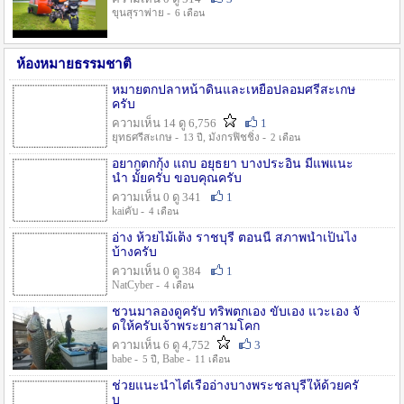
ขุนสุราพ่าย -
6 เดือน
ห้องหมายธรรมชาติ
หมายตกปลาหน้าดินและเหยื่อปลอมศรีสะเกษ
ครับ
ความเห็น 14 ดู 6,756
1
ยุทธศรีสะเกษ -
, มังกรฟิชชิ่ง -
13 ปี
2 เดือน
อยากตกกุ้ง แถบ อยุธยา บางประอิน มีแพแนะ
นำ มั้ยครับ ขอบคุณครับ
ความเห็น 0 ดู 341
1
kaiคับ -
4 เดือน
อ่าง ห้วยไม้เต็ง ราชบุรี ตอนนี้ สภาพน้ำเป็นไง
บ้างครับ
ความเห็น 0 ดู 384
1
NatCyber -
4 เดือน
ชวนมาลองดูครับ ทริพตกเอง ขับเอง แวะเอง จั
ดให้ครับเจ้าพระยาสามโคก
ความเห็น 6 ดู 4,752
3
babe -
, Babe -
5 ปี
11 เดือน
ช่วยแนะนำไต๋เรืออ่างบางพระชลบุรีให้ด้วยครั
บ