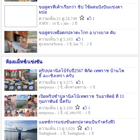
ขอสูตรที่เค้าเรียกว่า ชิป ใช้ผสมปังปั่นแข่งตา
มบ่อ
ความเห็น 21 ดู 24,749
1
JORN -
, i_tim -
16 ปี
2 ปี
ขอสูตรเหยื่อตกปลาตะโกก อ.บางบาล คับ
ความเห็น 5 ดู 5,193
1
ตู่แฮงเกอร์แมน -
, kae 71 -
3 ปี
2 ปี
ห้องแม็ทช์/แข่งขัน
ทริปปลานิลโบ้รับปี2567 พิกัด เทพราช บ้านโพ
ธิ์ ฉะเชิงเทรา ครับ
ความเห็น 1 ดู 3,575
1
meepooya -
, เด็กสามพราน -
2 ปี
1 ปี
เปิดทริปซ้ำปลานิลโบ้เทพราช วันอาทิตย์ ที่ 11
กุมภาพันธ์ นี้ครับ
ความเห็น 1 ดู 3,109
1
meepooya -
, เอ๋_เสนา91 -
2 ปี
1 ปี
แมทช์การแข่งขั้นตกปลาคนปั้นรำครั้งที่5
ความเห็น 13 ดู 3,026
1
Tonbighook -
, Tonbighook -
1 ปี
1 ปี