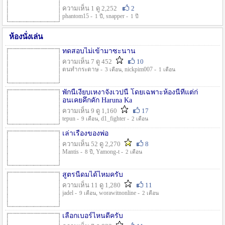
ความเห็น 1 ดู 2,252
2
phantom15 -
, snapper -
1 ปี
1 ปี
ห้องนั่งเล่น
ทดสอบไม่เข้ามาซะนาน
ความเห็น 7 ดู 452
10
ตนทำกระดาษ -
, nickpim007 -
3 เดือน
1 เดือน
พักนี้เงียบเหงาจังเวปนี้ โดยเฉพาะห้องนี้ที่แต่ก่
อนเคยคึกคัก Haruna Ka
ความเห็น 9 ดู 1,160
17
tepun -
, d1_fighter -
9 เดือน
2 เดือน
เล่าเรื่องของพ่อ
ความเห็น 52 ดู 2,270
8
Mantis -
, Yamong-t -
8 ปี
2 เดือน
สูตรนี้ดมได้ไหมครับ
ความเห็น 11 ดู 1,280
11
jadel -
, worawitnonline -
9 เดือน
2 เดือน
เลือกเบอร์ไหนดีครับ