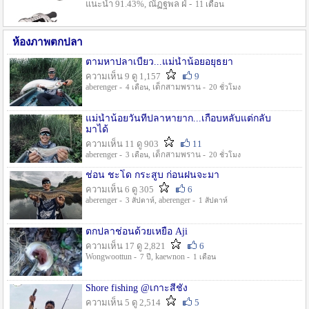
แนะนำ 91.43%, ณัฏฐพล ฝ่ -
11 เดือน
ห้องภาพตกปลา
ตามหาปลาเบี้ยว...แม่น้ำน้อยอยุธยา
ความเห็น 9 ดู 1,157
9
aberenger -
, เด็กสามพราน -
4 เดือน
20 ชั่วโมง
แม่น้ำน้อยวันที่ปลาหายาก...เกือบหลับแต่กลับ
มาได้
ความเห็น 11 ดู 903
11
aberenger -
, เด็กสามพราน -
3 เดือน
20 ชั่วโมง
ช่อน ชะโด กระสูบ ก่อนฝนจะมา
ความเห็น 6 ดู 305
6
aberenger -
, aberenger -
3 สัปดาห์
1 สัปดาห์
ตกปลาช่อนด้วยเหยื่อ Aji
ความเห็น 17 ดู 2,821
6
Wongwoottun -
, kaewnon -
7 ปี
1 เดือน
Shore fishing @เกาะสีชัง
ความเห็น 5 ดู 2,514
5