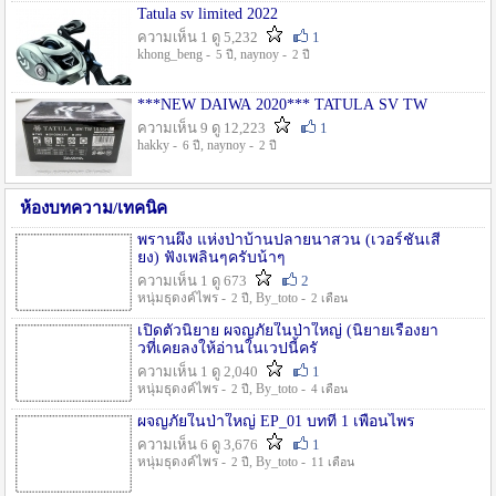
Tatula sv limited 2022
ความเห็น 1 ดู 5,232
1
khong_beng -
, naynoy -
5 ปี
2 ปี
***NEW DAIWA 2020*** TATULA SV TW
ความเห็น 9 ดู 12,223
1
hakky -
, naynoy -
6 ปี
2 ปี
ห้องบทความ/เทคนิค
พรานผึ้ง แห่งป่าบ้านปลายนาสวน (เวอร์ชั่นเสี
ยง) ฟังเพลินๆครับน้าๆ
ความเห็น 1 ดู 673
2
หนุ่มธุดงค์ไพร -
, By_toto -
2 ปี
2 เดือน
เปิดตัวนิยาย ผจญภัยในป่าใหญ่ (นิยายเรื่องยา
วที่เคยลงให้อ่านในเวปนี้ครั
ความเห็น 1 ดู 2,040
1
หนุ่มธุดงค์ไพร -
, By_toto -
2 ปี
4 เดือน
ผจญภัยในป่าใหญ่ EP_01 บทที่ 1 เพื่อนไพร
ความเห็น 6 ดู 3,676
1
หนุ่มธุดงค์ไพร -
, By_toto -
2 ปี
11 เดือน