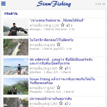
8 ส.ค. 69
กระดาน
"เขาแหลมวันฝนขาด...ก็ยังพอได้มันส์"
ความเห็น 108 ดู 1,126
2
aberenger -
, Tom korat -
2 สัปดาห์
4 วัน
ไมโครจิ้ก ติดกล่องไว้ไม่ผิดหวัง
ความเห็น 16 ดู 454
boonsak -
, pop1013 -
2 สัปดาห์
4 วัน
4lb มหัศจรรย์ : แสมสาร ชื่อนี้ยังมีมนตร์ขลัง
และการจับคันเบ็ดครั้งแรกข
ความเห็น 28 ดู 1,005
5
iplucklure -
, A21 -
1 เดือน
1 สัปดาห์
Stream Fishing แล้วเราจะกลับมาพบกันใหม่ใน
วันที่ทุกคนพร้อม
ความเห็น 57 ดู 647
Phonpicha -
, A21 -
2 สัปดาห์
1 สัปดาห์
ปลากดแม่น้ำน่านกินดุมากคับ
ความเห็น 48 ดู 1,292
2