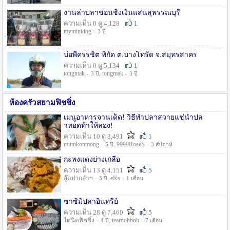
งานล่าปลาช่อนชิงเงินแสนสุพรรณบุรี
ความเห็น 0 ดู 4,128
1
myminidog -
3 ปี
บ่อพี่ครรชิต พิกัด ต.บางโทรัด จ.สมุทรสาคร
ความเห็น 0 ดู 5,134
1
tongmak -
, tongmak -
3 ปี
3 ปี
ห้องครัวสยามฟิชชิ่ง
เมนูอาหารจานเด็ด! วิธีทำปลาสวายแช่น้ำปล
าทอดท้าให้ลอง!
ความเห็น 10 ดู 3,491
1
mumkonmong -
, 9999RoseS -
5 ปี
3 สัปดาห์
กะพงแดงย่างเกลือ
ความเห็น 13 ดู 4,151
5
อู๊ดปากลำฯ -
, eKs -
3 ปี
1 เดือน
ซาซิมิปลาอินทรีย์
ความเห็น 28 ดู 7,460
5
ไต๋นิตฟิชชิ่ง -
, teardohboh -
4 ปี
7 เดือน