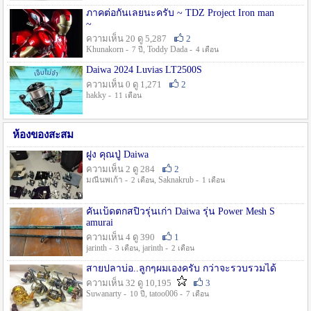
ภาคต่อกันเลยนะครับ ~ TDZ Project Iron man
~
ความเห็น 20 ดู 5,287
2
Khunakorn -
, Toddy Dada -
7 ปี
4 เดือน
Daiwa 2024 Luvias LT2500S
ความเห็น 0 ดู 1,271
2
hakky -
11 เดือน
ห้องของสะสม
ฝูง คุณปู่ Daiwa
ความเห็น 2 ดู 284
2
มณีนพเก้า -
, Saknakrub -
2 เดือน
1 เดือน
คันเบ็ดตกสปิ๋วรุ่นเก่า Daiwa รุ่น Power Mesh S
amurai
ความเห็น 4 ดู 390
1
jarinth -
, jarinth -
3 เดือน
2 เดือน
สายปลาบ่อ..ลูกๆผมเองครับ กว่าจะรวบรวมได้
ความเห็น 32 ดู 10,195
3
Suwanarty -
, tatoo006 -
10 ปี
7 เดือน