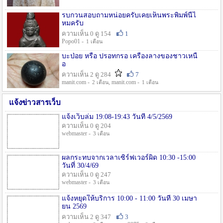
รบกวนสอบถามหน่อยครับเคยเห็นพระพิมพ์นี้ไ
หมครับ
ความเห็น 0 ดู 154
1
Popo01 -
1 เดือน
บะป่อย หรือ ปรอทกรอ เครื่องลางของชาวเหนื
อ
ความเห็น 2 ดู 284
7
manit.com -
, manit.com -
2 เดือน
1 เดือน
แจ้งข่าวสารเว็บ
แจ้งเว็บล่ม 19:08-19:43 วันที่ 4/5/2569
ความเห็น 0 ดู 204
webmaster -
3 เดือน
ผลกระทบจากเวลาเซิร์ฟเวอร์ผิด 10:30 -15:00
วันที่ 30/4/69
ความเห็น 0 ดู 247
webmaster -
3 เดือน
แจ้งหยุดให้บริการ 10:00 - 11:00 วันที่ 30 เมษา
ยน 2569
ความเห็น 2 ดู 347
3