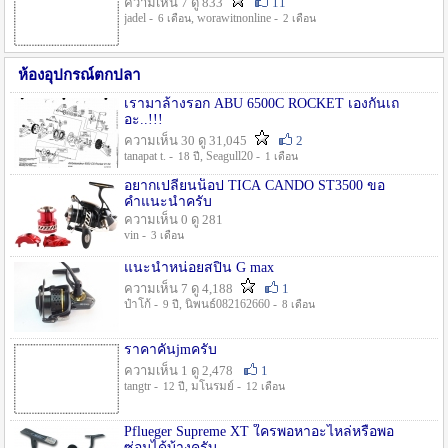
ความเห็น 7 ดู 833
11
jadel -
, worawitnonline -
6 เดือน
2 เดือน
ห้องอุปกรณ์ตกปลา
เรามาล้างรอก ABU 6500C ROCKET เองกันเถ
อะ..!!!
ความเห็น 30 ดู 31,045
2
tanapat t. -
, Seagull20 -
18 ปี
1 เดือน
อยากเปลี่ยนน็อป TICA CANDO ST3500 ขอ
คำแนะนำครับ
ความเห็น 0 ดู 281
vin -
3 เดือน
แนะนำหน่อยสปิน G max
ความเห็น 7 ดู 4,188
1
ป๋าโก้ -
, นิพนธ์082162660 -
9 ปี
8 เดือน
ราคาคันjmครับ
ความเห็น 1 ดู 2,478
1
tangtr -
, มโนรมย์ -
12 ปี
12 เดือน
Pflueger Supreme XT ใครพอหาอะไหล่หรือพอ
ซ่อมได้บ้างครับ