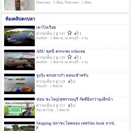
Num mea -
, Num mea -
2 เดือน
2 เดือน
ห้องคลิปตกปลา
เดาไปเรื่อย
ความเห็น 2 ดู 141
1
footfish -
, เอ สระบุรี -
1 สัปดาห์
4 วัน
ABU ชุดนี้ ตกกะพง แจ่มเลย
ความเห็น 2 ดู 126
1
footfish -
, เอ สระบุรี -
1 สัปดาห์
4 วัน
จูงกุ้ง ตกปลาเก๋า ตอนเช้าครับ
ความเห็น 0 ดู 129
2
Muu26 -
1 สัปดาห์
ช่อน ชะโด@สุพรรณบุรี กัดดียิ่งกว่ายุงอีกน้า
ความเห็น 0 ดู 211
2
ก้อง ตะโกคู่ -
3 สัปดาห์
Skipping ปลาชะโดคลอง เทสSike hook จากL
F