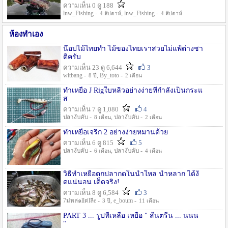
ความเห็น 0 ดู 188
lnw_Fishing -
, lnw_Fishing -
4 สัปดาห์
4 สัปดาห์
ห้องทำเอง
น๊อปไม้ไทยทำ ไม้ของไทยเราสวยไม่แพ้ต่างชา
ติครับ
ความเห็น 23 ดู 6,644
3
witbang -
, By_toto -
8 ปี
2 เดือน
ทำเหยื่อ J Rigใบหลิวอย่างง่ายที่กำลังเป็นกระแ
ส
ความเห็น 7 ดู 1,080
4
ปลางับคับ -
, ปลางับคับ -
8 เดือน
2 เดือน
ทำเหยื่อเจริก 2 อย่างง่ายหมานด้วย
ความเห็น 6 ดู 815
5
ปลางับคับ -
, ปลางับคับ -
6 เดือน
4 เดือน
วิธีทำเหยื่อตกปลากดในน้ำใหล น้ำหลาก ได้งั
ดแน่นอน เด็ดจริง!
ความเห็น 8 ดู 6,584
3
7ม่หล่๑llต่lลีe -
, e_boum -
3 ปี
11 เดือน
PART 3 ... รูปที่เหลือ เหยื่อ " ส้นตรีน ... นนน
"