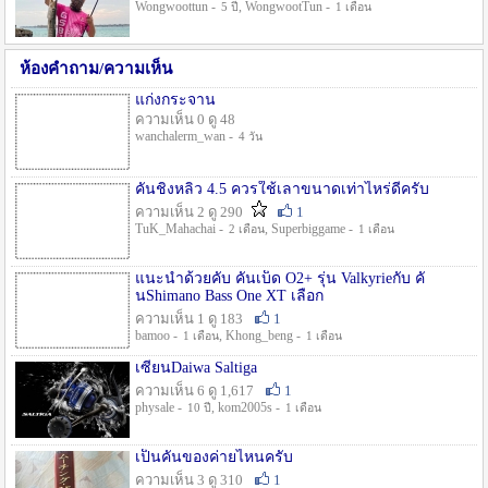
Wongwoottun -
, WongwootTun -
5 ปี
1 เดือน
ห้องคำถาม/ความเห็น
แก่งกระจาน
ความเห็น 0 ดู 48
wanchalerm_wan -
4 วัน
คันชิงหลิว 4.5 ควรใช้เลาขนาดเท่าไหร่ดีครับ
ความเห็น 2 ดู 290
1
TuK_Mahachai -
, Superbiggame -
2 เดือน
1 เดือน
แนะนำด้วยคับ คันเบ็ด O2+ รุ่น Valkyrieกับ คั
นShimano Bass One XT เลือก
ความเห็น 1 ดู 183
1
bamoo -
, Khong_beng -
1 เดือน
1 เดือน
เซียนDaiwa Saltiga
ความเห็น 6 ดู 1,617
1
physale -
, kom2005s -
10 ปี
1 เดือน
เป็นคันของค่ายไหนครับ
ความเห็น 3 ดู 310
1