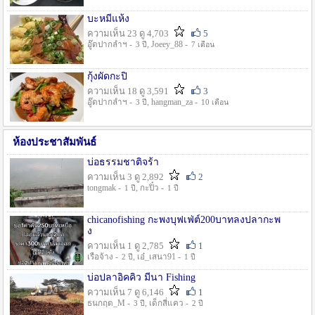
บะหมี่แห้ง
ความเห็น 23 ดู 4,703
5
อู๊ดปากลำฯ -
, Joeey_88 -
3 ปี
7 เดือน
กุ้งผัดกะปิ
ความเห็น 18 ดู 3,591
3
อู๊ดปากลำฯ -
, hangman_za -
3 ปี
10 เดือน
ห้องประชาสัมพันธ์
บ่อธรรมชาติจร้า
ความเห็น 3 ดู 2,892
2
tongmak -
, กะปิ๋ว -
1 ปี
1 ปี
chicanofishing กะพงบุฟเฟ่ต์200บาทลงปลากะพ
ง
ความเห็น 1 ดู 2,785
1
เรือจ้าง -
, เอ๋_เสนา91 -
2 ปี
1 ปี
บ่อปลาอิคคิว มีนา Fishing
ความเห็น 7 ดู 6,146
1
ธนกฤต_M -
, เด็กสี่แคว -
3 ปี
2 ปี