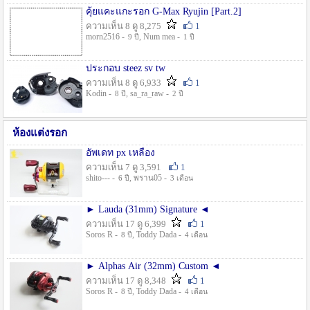
คุ้ยแคะแกะรอก G-Max Ryujin [Part.2]
ความเห็น 8 ดู 8,275
1
morn2516 -
, Num mea -
9 ปี
1 ปี
ประกอบ steez sv tw
ความเห็น 8 ดู 6,933
1
Kodin -
, sa_ra_raw -
8 ปี
2 ปี
ห้องแต่งรอก
อัพเดท px เหลือง
ความเห็น 7 ดู 3,591
1
shito--- -
, พราน05 -
6 ปี
3 เดือน
► Lauda (31mm) Signature ◄
ความเห็น 17 ดู 6,399
1
Soros R -
, Toddy Dada -
8 ปี
4 เดือน
► Alphas Air (32mm) Custom ◄
ความเห็น 17 ดู 8,348
1
Soros R -
, Toddy Dada -
8 ปี
4 เดือน