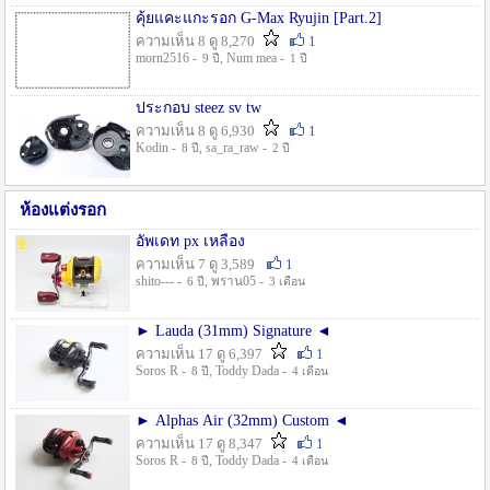
คุ้ยแคะแกะรอก G-Max Ryujin [Part.2]
ความเห็น 8 ดู 8,270
1
morn2516 -
, Num mea -
9 ปี
1 ปี
ประกอบ steez sv tw
ความเห็น 8 ดู 6,930
1
Kodin -
, sa_ra_raw -
8 ปี
2 ปี
ห้องแต่งรอก
อัพเดท px เหลือง
ความเห็น 7 ดู 3,589
1
shito--- -
, พราน05 -
6 ปี
3 เดือน
► Lauda (31mm) Signature ◄
ความเห็น 17 ดู 6,397
1
Soros R -
, Toddy Dada -
8 ปี
4 เดือน
► Alphas Air (32mm) Custom ◄
ความเห็น 17 ดู 8,347
1
Soros R -
, Toddy Dada -
8 ปี
4 เดือน