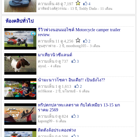
ความเห็น 48 ดู 7,197
4
อาทิตย์วงศ์สุวรรณ -
, Toddy Dada -
13 ปี
11 เดือน
ห้องคลิปทั่วไป
รีวิวพ่วงนอนมอไซค์ Motorcycle camper trailer
review.
ความเห็น 11 ดู 4,256
2
ขุนสุราพ่าย -
, moothong105 -
2 ปี
3 เดือน
มาเที่ยวนิวซีแลนด์
ความเห็น 0 ดู 737
3
aiyod. -
4 เดือน
น้ำมะนาวโซดา อินเดีย!! เป็นยังไง??
ความเห็น 1 ดู 1,613
2
ee16korat -
, มโนรมย์ -
2 ปี
6 เดือน
ทริปตกปลาทะเลตราด กับไต๋เหมี่ยว 13-15 มก
ราคม 2569
ความเห็น 0 ดู 824
3
kapong99 -
6 เดือน
ติดตั้งล้อประคองพ่วง
ความเห็น 0 ดู 506
3