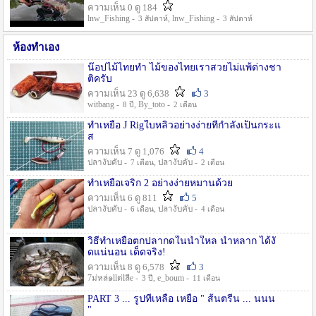
ความเห็น 0 ดู 184
lnw_Fishing -
, lnw_Fishing -
3 สัปดาห์
3 สัปดาห์
ห้องทำเอง
น๊อปไม้ไทยทำ ไม้ของไทยเราสวยไม่แพ้ต่างชา
ติครับ
ความเห็น 23 ดู 6,638
3
witbang -
, By_toto -
8 ปี
2 เดือน
ทำเหยื่อ J Rigใบหลิวอย่างง่ายที่กำลังเป็นกระแ
ส
ความเห็น 7 ดู 1,076
4
ปลางับคับ -
, ปลางับคับ -
7 เดือน
2 เดือน
ทำเหยื่อเจริก 2 อย่างง่ายหมานด้วย
ความเห็น 6 ดู 811
5
ปลางับคับ -
, ปลางับคับ -
6 เดือน
4 เดือน
วิธีทำเหยื่อตกปลากดในน้ำใหล น้ำหลาก ได้งั
ดแน่นอน เด็ดจริง!
ความเห็น 8 ดู 6,578
3
7ม่หล่๑llต่lลีe -
, e_boum -
3 ปี
11 เดือน
PART 3 ... รูปที่เหลือ เหยื่อ " ส้นตรีน ... นนน
"