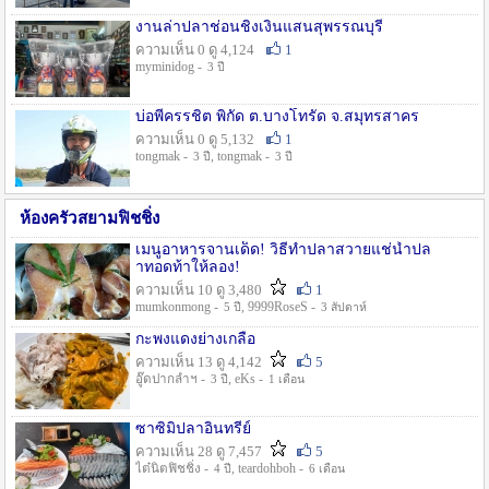
งานล่าปลาช่อนชิงเงินแสนสุพรรณบุรี
ความเห็น 0 ดู 4,124
1
myminidog -
3 ปี
บ่อพี่ครรชิต พิกัด ต.บางโทรัด จ.สมุทรสาคร
ความเห็น 0 ดู 5,132
1
tongmak -
, tongmak -
3 ปี
3 ปี
ห้องครัวสยามฟิชชิ่ง
เมนูอาหารจานเด็ด! วิธีทำปลาสวายแช่น้ำปล
าทอดท้าให้ลอง!
ความเห็น 10 ดู 3,480
1
mumkonmong -
, 9999RoseS -
5 ปี
3 สัปดาห์
กะพงแดงย่างเกลือ
ความเห็น 13 ดู 4,142
5
อู๊ดปากลำฯ -
, eKs -
3 ปี
1 เดือน
ซาซิมิปลาอินทรีย์
ความเห็น 28 ดู 7,457
5
ไต๋นิตฟิชชิ่ง -
, teardohboh -
4 ปี
6 เดือน