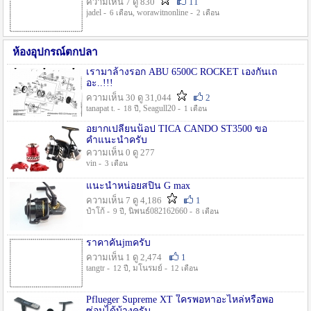
ความเห็น 7 ดู 830
11
jadel -
, worawitnonline -
6 เดือน
2 เดือน
ห้องอุปกรณ์ตกปลา
เรามาล้างรอก ABU 6500C ROCKET เองกันเถ
อะ..!!!
ความเห็น 30 ดู 31,044
2
tanapat t. -
, Seagull20 -
18 ปี
1 เดือน
อยากเปลี่ยนน็อป TICA CANDO ST3500 ขอ
คำแนะนำครับ
ความเห็น 0 ดู 277
vin -
3 เดือน
แนะนำหน่อยสปิน G max
ความเห็น 7 ดู 4,186
1
ป๋าโก้ -
, นิพนธ์082162660 -
9 ปี
8 เดือน
ราคาคันjmครับ
ความเห็น 1 ดู 2,474
1
tangtr -
, มโนรมย์ -
12 ปี
12 เดือน
Pflueger Supreme XT ใครพอหาอะไหล่หรือพอ
ซ่อมได้บ้างครับ