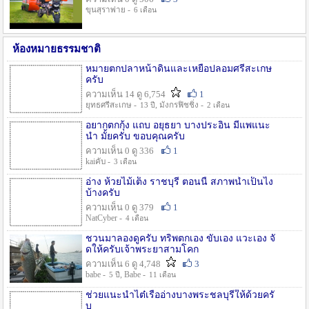
ขุนสุราพ่าย -
6 เดือน
ห้องหมายธรรมชาติ
หมายตกปลาหน้าดินและเหยื่อปลอมศรีสะเกษ
ครับ
ความเห็น 14 ดู 6,754
1
ยุทธศรีสะเกษ -
, มังกรฟิชชิ่ง -
13 ปี
2 เดือน
อยากตกกุ้ง แถบ อยุธยา บางประอิน มีแพแนะ
นำ มั้ยครับ ขอบคุณครับ
ความเห็น 0 ดู 336
1
kaiคับ -
3 เดือน
อ่าง ห้วยไม้เต็ง ราชบุรี ตอนนี้ สภาพน้ำเป็นไง
บ้างครับ
ความเห็น 0 ดู 379
1
NatCyber -
4 เดือน
ชวนมาลองดูครับ ทริพตกเอง ขับเอง แวะเอง จั
ดให้ครับเจ้าพระยาสามโคก
ความเห็น 6 ดู 4,748
3
babe -
, Babe -
5 ปี
11 เดือน
ช่วยแนะนำไต๋เรืออ่างบางพระชลบุรีให้ด้วยครั
บ