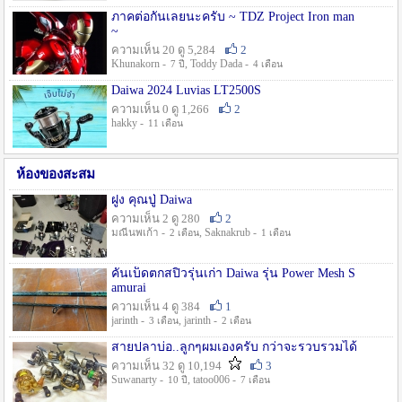
ภาคต่อกันเลยนะครับ ~ TDZ Project Iron man
~
ความเห็น 20 ดู 5,284
2
Khunakorn -
, Toddy Dada -
7 ปี
4 เดือน
Daiwa 2024 Luvias LT2500S
ความเห็น 0 ดู 1,266
2
hakky -
11 เดือน
ห้องของสะสม
ฝูง คุณปู่ Daiwa
ความเห็น 2 ดู 280
2
มณีนพเก้า -
, Saknakrub -
2 เดือน
1 เดือน
คันเบ็ดตกสปิ๋วรุ่นเก่า Daiwa รุ่น Power Mesh S
amurai
ความเห็น 4 ดู 384
1
jarinth -
, jarinth -
3 เดือน
2 เดือน
สายปลาบ่อ..ลูกๆผมเองครับ กว่าจะรวบรวมได้
ความเห็น 32 ดู 10,194
3
Suwanarty -
, tatoo006 -
10 ปี
7 เดือน