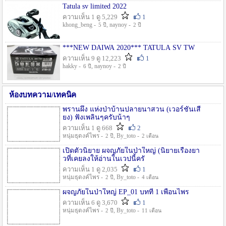
Tatula sv limited 2022
ความเห็น 1 ดู 5,229
1
khong_beng -
, naynoy -
5 ปี
2 ปี
***NEW DAIWA 2020*** TATULA SV TW
ความเห็น 9 ดู 12,223
1
hakky -
, naynoy -
6 ปี
2 ปี
ห้องบทความ/เทคนิค
พรานผึ้ง แห่งป่าบ้านปลายนาสวน (เวอร์ชั่นเสี
ยง) ฟังเพลินๆครับน้าๆ
ความเห็น 1 ดู 668
2
หนุ่มธุดงค์ไพร -
, By_toto -
2 ปี
2 เดือน
เปิดตัวนิยาย ผจญภัยในป่าใหญ่ (นิยายเรื่องยา
วที่เคยลงให้อ่านในเวปนี้ครั
ความเห็น 1 ดู 2,035
1
หนุ่มธุดงค์ไพร -
, By_toto -
2 ปี
4 เดือน
ผจญภัยในป่าใหญ่ EP_01 บทที่ 1 เพื่อนไพร
ความเห็น 6 ดู 3,670
1
หนุ่มธุดงค์ไพร -
, By_toto -
2 ปี
11 เดือน