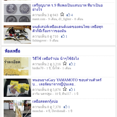
เหรียญบาท ร.9 ที่แพงเป็นแสนบาท ที่มาเป็นอ
ย่างไร
ความเห็น 3 ดู 943
4
manit.com -
, d1_fighter -
9 เดือน
8 เดือน
มนต์เสน่ห์เหยื่อแฮนด์เมดของคนไทย เหยื่อทุก
ตัวก็มีเรื่องราวของมัน
ความเห็น 0 ดู 710
1
fishingover -
9 เดือน
ห้องเหยื่อ
วิธืใช้ เหยื่อรำบ่ม น้าๆใช้ยังไง
ความเห็น 2 ดู 3,216
2
birdke70 -
, บั้งไฟ -
1 ปี
1 เดือน
หนอนยางGary YAMAMOTO ชอบส่วนตัวครั
บ... เลยจัดมาจากญี่ปุ่นเลย..
ความเห็น 8 ดู 5,876
1
อาร์ม นครปฐม -
, ดิน117 -
10 ปี
1 ปี
เหยื่อสดตกกุ้งบ่อ
ความเห็น 8 ดู 7,378
1
monchai -
, Devilsmall -
4 ปี
1 ปี