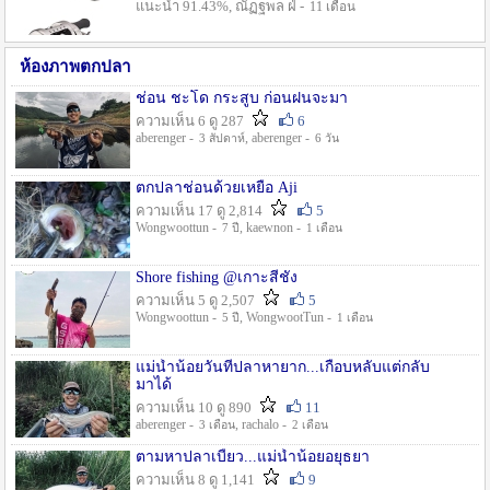
แนะนำ 91.43%, ณัฏฐพล ฝ่ -
11 เดือน
ห้องภาพตกปลา
ช่อน ชะโด กระสูบ ก่อนฝนจะมา
ความเห็น 6 ดู 287
6
aberenger -
, aberenger -
3 สัปดาห์
6 วัน
ตกปลาช่อนด้วยเหยื่อ Aji
ความเห็น 17 ดู 2,814
5
Wongwoottun -
, kaewnon -
7 ปี
1 เดือน
Shore fishing @เกาะสีชัง
ความเห็น 5 ดู 2,507
5
Wongwoottun -
, WongwootTun -
5 ปี
1 เดือน
แม่น้ำน้อยวันที่ปลาหายาก...เกือบหลับแต่กลับ
มาได้
ความเห็น 10 ดู 890
11
aberenger -
, rachalo -
3 เดือน
2 เดือน
ตามหาปลาเบี้ยว...แม่น้ำน้อยอยุธยา
ความเห็น 8 ดู 1,141
9