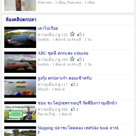
Num mea -
, Num mea -
2 เดือน
1 เดือน
ห้องคลิปตกปลา
เดาไปเรื่อย
ความเห็น 2 ดู 120
1
footfish -
, เอ สระบุรี -
1 สัปดาห์
2 วัน
ABU ชุดนี้ ตกกะพง แจ่มเลย
ความเห็น 2 ดู 109
1
footfish -
, เอ สระบุรี -
1 สัปดาห์
2 วัน
จูงกุ้ง ตกปลาเก๋า ตอนเช้าครับ
ความเห็น 0 ดู 117
2
Muu26 -
1 สัปดาห์
ช่อน ชะโด@สุพรรณบุรี กัดดียิ่งกว่ายุงอีกน้า
ความเห็น 0 ดู 200
2
ก้อง ตะโกคู่ -
2 สัปดาห์
Skipping ปลาชะโดคลอง เทสSike hook จากL
F