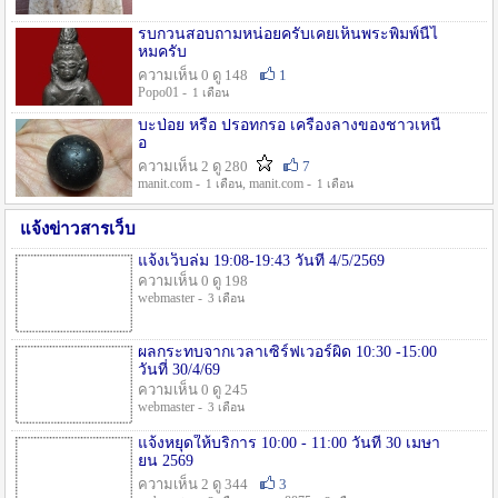
รบกวนสอบถามหน่อยครับเคยเห็นพระพิมพ์นี้ไ
หมครับ
ความเห็น 0 ดู 148
1
Popo01 -
1 เดือน
บะป่อย หรือ ปรอทกรอ เครื่องลางของชาวเหนื
อ
ความเห็น 2 ดู 280
7
manit.com -
, manit.com -
1 เดือน
1 เดือน
แจ้งข่าวสารเว็บ
แจ้งเว็บล่ม 19:08-19:43 วันที่ 4/5/2569
ความเห็น 0 ดู 198
webmaster -
3 เดือน
ผลกระทบจากเวลาเซิร์ฟเวอร์ผิด 10:30 -15:00
วันที่ 30/4/69
ความเห็น 0 ดู 245
webmaster -
3 เดือน
แจ้งหยุดให้บริการ 10:00 - 11:00 วันที่ 30 เมษา
ยน 2569
ความเห็น 2 ดู 344
3