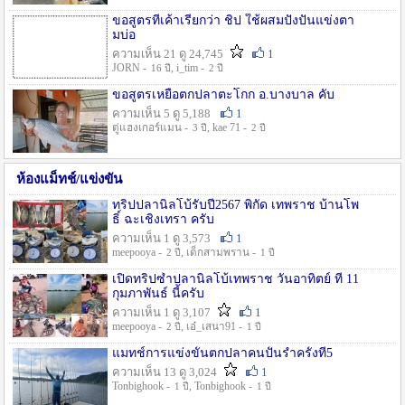
ขอสูตรที่เค้าเรียกว่า ชิป ใช้ผสมปังปั่นแข่งตา
มบ่อ
ความเห็น 21 ดู 24,745
1
JORN -
, i_tim -
16 ปี
2 ปี
ขอสูตรเหยื่อตกปลาตะโกก อ.บางบาล คับ
ความเห็น 5 ดู 5,188
1
ตู่แฮงเกอร์แมน -
, kae 71 -
3 ปี
2 ปี
ห้องแม็ทช์/แข่งขัน
ทริปปลานิลโบ้รับปี2567 พิกัด เทพราช บ้านโพ
ธิ์ ฉะเชิงเทรา ครับ
ความเห็น 1 ดู 3,573
1
meepooya -
, เด็กสามพราน -
2 ปี
1 ปี
เปิดทริปซ้ำปลานิลโบ้เทพราช วันอาทิตย์ ที่ 11
กุมภาพันธ์ นี้ครับ
ความเห็น 1 ดู 3,107
1
meepooya -
, เอ๋_เสนา91 -
2 ปี
1 ปี
แมทช์การแข่งขั้นตกปลาคนปั้นรำครั้งที่5
ความเห็น 13 ดู 3,024
1
Tonbighook -
, Tonbighook -
1 ปี
1 ปี