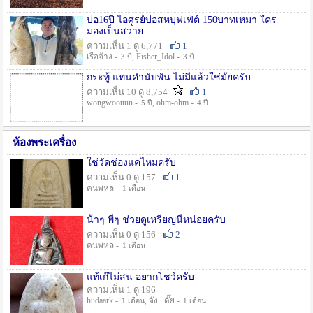
บ่อ16ปี ไอศูรย์บ่อสหบุฟเฟ่ต์ 150บาทเหมา ใคร
มองเป็นสวาย
ความเห็น 1 ดู 6,771
1
เรือจ้าง -
, Fisher_Idol -
3 ปี
3 ปี
กระทู้ แทนคำนับพัน ไม่มีแล้วใช่มั๊ยครับ
ความเห็น 10 ดู 8,754
1
wongwoottun -
, ohm-ohm -
5 ปี
4 ปี
ห้องพระเครื่อง
ใช่วัดช่องแคไหมครับ
ความเห็น 0 ดู 157
1
คนพหล -
1 เดือน
น้าๆ พี่ๆ ช่วยดูเหรียญนี้หน่อยครับ
ความเห็น 0 ดู 156
2
คนพหล -
1 เดือน
แท้เก๊ไม่สน อยากโชว์ครับ
ความเห็น 1 ดู 196
hudaark -
, จัง...ดั๊ย -
1 เดือน
1 เดือน