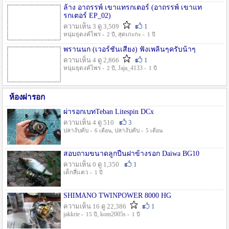
ล้าง อาถรรพ์ เขาแทรกเตอร์ (อาถรรพ์ เขาแท
รกเตอร์ EP_02)
ความเห็น 3 ดู 3,509
1
หนุ่มธุดงค์ไพร -
, สุดเกะกะ -
2 ปี
1 ปี
พรานนก (เวอร์ชั่นเสียง) ฟังเพลินๆครับน้าๆ
ความเห็น 4 ดู 2,866
1
หนุ่มธุดงค์ไพร -
, Jaja_4133 -
2 ปี
1 ปี
ห้องผ่ารอก
ผ่ารอกเบทTeban Litespin DCx
ความเห็น 4 ดู 510
3
ปลางับคับ -
, ปลางับคับ -
6 เดือน
5 เดือน
สอบถามขนาดลูกปืนฝาข้างรอก Daiwa BG10
ความเห็น 0 ดู 1,350
1
เด็กสี่แคว -
1 ปี
SHIMANO TWINPOWER 8000 HG
ความเห็น 16 ดู 22,386
1
jakkrie -
, kom2005s -
15 ปี
1 ปี