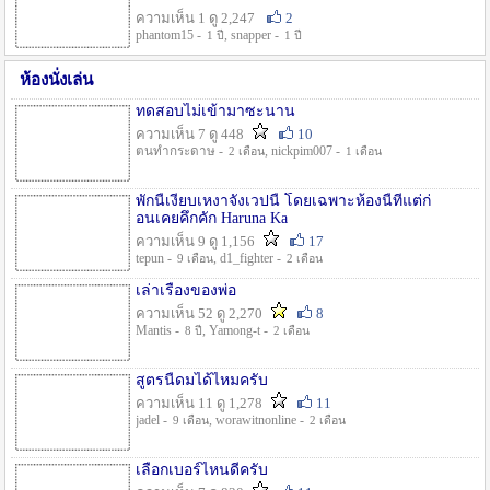
ความเห็น 1 ดู 2,247
2
phantom15 -
, snapper -
1 ปี
1 ปี
ห้องนั่งเล่น
ทดสอบไม่เข้ามาซะนาน
ความเห็น 7 ดู 448
10
ตนทำกระดาษ -
, nickpim007 -
2 เดือน
1 เดือน
พักนี้เงียบเหงาจังเวปนี้ โดยเฉพาะห้องนี้ที่แต่ก่
อนเคยคึกคัก Haruna Ka
ความเห็น 9 ดู 1,156
17
tepun -
, d1_fighter -
9 เดือน
2 เดือน
เล่าเรื่องของพ่อ
ความเห็น 52 ดู 2,270
8
Mantis -
, Yamong-t -
8 ปี
2 เดือน
สูตรนี้ดมได้ไหมครับ
ความเห็น 11 ดู 1,278
11
jadel -
, worawitnonline -
9 เดือน
2 เดือน
เลือกเบอร์ไหนดีครับ