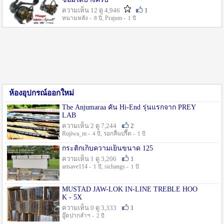
ความเห็น 12 ดู 4,946
1
หนามหลัง -
, Prajum -
8 ปี
1 ปี
ห้องอุปกรณ์ออกใหม่
The Anjumaraa คัน Hi-End รุ่นแรกจาก PREY
LAB
ความเห็น 2 ดู 7,244
2
Rujiwa_m -
, รอกลื่นปรื๊ด -
4 ปี
1 ปี
กระติกเก็บความเย็นขนาด 125
ความเห็น 1 ดู 3,206
1
artsave114 -
, sichangs -
1 ปี
1 ปี
MUSTAD JAW-LOK IN-LINE TREBLE HOO
K - 5X
ความเห็น 0 ดู 3,333
1
อู๊ดปากลำฯ -
2 ปี