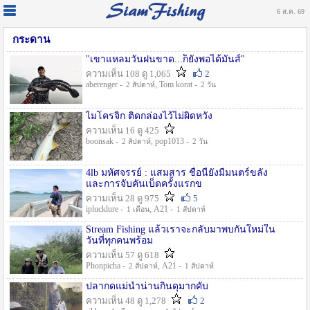
6 ส.ค. 69
กระดาน
"เขาแหลมวันฝนขาด...ก็ยังพอได้มันส์"
ความเห็น 108 ดู 1,065
2
aberenger -
, Tom korat -
2 สัปดาห์
2 วัน
ไมโครจิ้ก ติดกล่องไว้ไม่ผิดหวัง
ความเห็น 16 ดู 425
boonsak -
, pop1013 -
2 สัปดาห์
2 วัน
4lb มหัศจรรย์ : แสมสาร ชื่อนี้ยังมีมนตร์ขลัง
และการจับคันเบ็ดครั้งแรกข
ความเห็น 28 ดู 975
5
iplucklure -
, A21 -
1 เดือน
1 สัปดาห์
Stream Fishing แล้วเราจะกลับมาพบกันใหม่ใน
วันที่ทุกคนพร้อม
ความเห็น 57 ดู 618
Phonpicha -
, A21 -
2 สัปดาห์
1 สัปดาห์
ปลากดแม่น้ำน่านกินดุมากคับ
ความเห็น 48 ดู 1,278
2