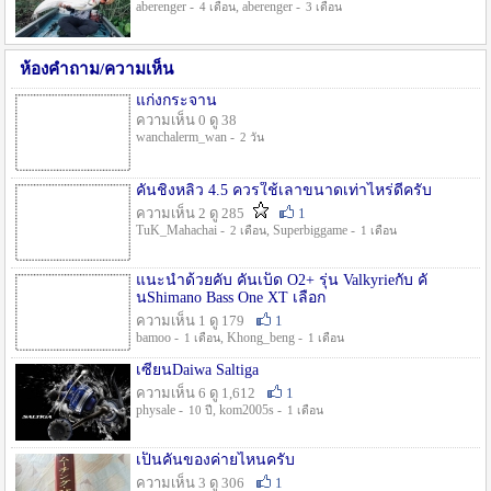
aberenger -
, aberenger -
4 เดือน
3 เดือน
ห้องคำถาม/ความเห็น
แก่งกระจาน
ความเห็น 0 ดู 38
wanchalerm_wan -
2 วัน
คันชิงหลิว 4.5 ควรใช้เลาขนาดเท่าไหร่ดีครับ
ความเห็น 2 ดู 285
1
TuK_Mahachai -
, Superbiggame -
2 เดือน
1 เดือน
แนะนำด้วยคับ คันเบ็ด O2+ รุ่น Valkyrieกับ คั
นShimano Bass One XT เลือก
ความเห็น 1 ดู 179
1
bamoo -
, Khong_beng -
1 เดือน
1 เดือน
เซียนDaiwa Saltiga
ความเห็น 6 ดู 1,612
1
physale -
, kom2005s -
10 ปี
1 เดือน
เป็นคันของค่ายไหนครับ
ความเห็น 3 ดู 306
1