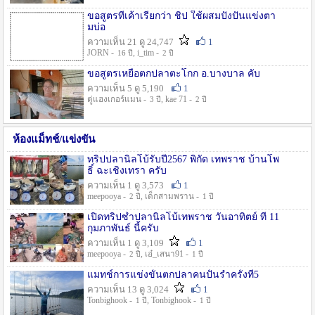
ขอสูตรที่เค้าเรียกว่า ชิป ใช้ผสมปังปั่นแข่งตา
มบ่อ
ความเห็น 21 ดู 24,747
1
JORN -
, i_tim -
16 ปี
2 ปี
ขอสูตรเหยื่อตกปลาตะโกก อ.บางบาล คับ
ความเห็น 5 ดู 5,190
1
ตู่แฮงเกอร์แมน -
, kae 71 -
3 ปี
2 ปี
ห้องแม็ทช์/แข่งขัน
ทริปปลานิลโบ้รับปี2567 พิกัด เทพราช บ้านโพ
ธิ์ ฉะเชิงเทรา ครับ
ความเห็น 1 ดู 3,573
1
meepooya -
, เด็กสามพราน -
2 ปี
1 ปี
เปิดทริปซ้ำปลานิลโบ้เทพราช วันอาทิตย์ ที่ 11
กุมภาพันธ์ นี้ครับ
ความเห็น 1 ดู 3,109
1
meepooya -
, เอ๋_เสนา91 -
2 ปี
1 ปี
แมทช์การแข่งขั้นตกปลาคนปั้นรำครั้งที่5
ความเห็น 13 ดู 3,024
1
Tonbighook -
, Tonbighook -
1 ปี
1 ปี