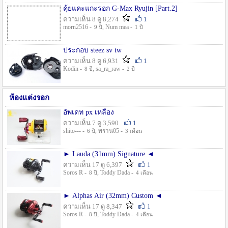
คุ้ยแคะแกะรอก G-Max Ryujin [Part.2]
ความเห็น 8 ดู 8,274
1
morn2516 -
, Num mea -
9 ปี
1 ปี
ประกอบ steez sv tw
ความเห็น 8 ดู 6,931
1
Kodin -
, sa_ra_raw -
8 ปี
2 ปี
ห้องแต่งรอก
อัพเดท px เหลือง
ความเห็น 7 ดู 3,590
1
shito--- -
, พราน05 -
6 ปี
3 เดือน
► Lauda (31mm) Signature ◄
ความเห็น 17 ดู 6,397
1
Soros R -
, Toddy Dada -
8 ปี
4 เดือน
► Alphas Air (32mm) Custom ◄
ความเห็น 17 ดู 8,347
1
Soros R -
, Toddy Dada -
8 ปี
4 เดือน