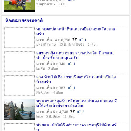
ขุนสุราพ่าย -
6 เดือน
ห้องหมายธรรมชาติ
หมายตกปลาหน้าดินและเหยื่อปลอมศรีสะเกษ
ครับ
ความเห็น 14 ดู 6,756
1
ยุทธศรีสะเกษ -
, มังกรฟิชชิ่ง -
13 ปี
2 เดือน
อยากตกกุ้ง แถบ อยุธยา บางประอิน มีแพแนะ
นำ มั้ยครับ ขอบคุณครับ
ความเห็น 0 ดู 340
1
kaiคับ -
3 เดือน
อ่าง ห้วยไม้เต็ง ราชบุรี ตอนนี้ สภาพน้ำเป็นไง
บ้างครับ
ความเห็น 0 ดู 383
1
NatCyber -
4 เดือน
ชวนมาลองดูครับ ทริพตกเอง ขับเอง แวะเอง จั
ดให้ครับเจ้าพระยาสามโคก
ความเห็น 6 ดู 4,748
3
babe -
, Babe -
5 ปี
11 เดือน
ช่วยแนะนำไต๋เรืออ่างบางพระชลบุรีให้ด้วยครั
บ