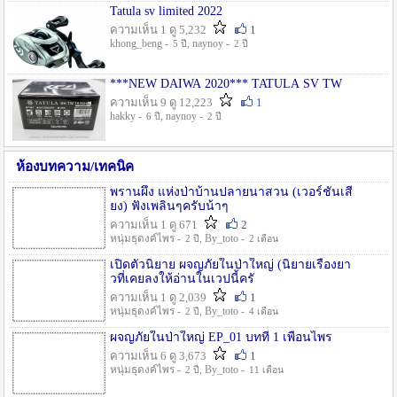
Tatula sv limited 2022
ความเห็น 1 ดู 5,232
1
khong_beng -
, naynoy -
5 ปี
2 ปี
***NEW DAIWA 2020*** TATULA SV TW
ความเห็น 9 ดู 12,223
1
hakky -
, naynoy -
6 ปี
2 ปี
ห้องบทความ/เทคนิค
พรานผึ้ง แห่งป่าบ้านปลายนาสวน (เวอร์ชั่นเสี
ยง) ฟังเพลินๆครับน้าๆ
ความเห็น 1 ดู 671
2
หนุ่มธุดงค์ไพร -
, By_toto -
2 ปี
2 เดือน
เปิดตัวนิยาย ผจญภัยในป่าใหญ่ (นิยายเรื่องยา
วที่เคยลงให้อ่านในเวปนี้ครั
ความเห็น 1 ดู 2,039
1
หนุ่มธุดงค์ไพร -
, By_toto -
2 ปี
4 เดือน
ผจญภัยในป่าใหญ่ EP_01 บทที่ 1 เพื่อนไพร
ความเห็น 6 ดู 3,673
1
หนุ่มธุดงค์ไพร -
, By_toto -
2 ปี
11 เดือน