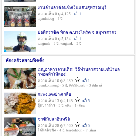
งานล่าปลาช่อนชิงเงินแสนสุพรรณบุรี
ความเห็น 0 ดู 4,125
1
myminidog -
3 ปี
บ่อพี่ครรชิต พิกัด ต.บางโทรัด จ.สมุทรสาคร
ความเห็น 0 ดู 5,134
1
tongmak -
, tongmak -
3 ปี
3 ปี
ห้องครัวสยามฟิชชิ่ง
เมนูอาหารจานเด็ด! วิธีทำปลาสวายแช่น้ำปล
าทอดท้าให้ลอง!
ความเห็น 10 ดู 3,489
1
mumkonmong -
, 9999RoseS -
5 ปี
3 สัปดาห์
กะพงแดงย่างเกลือ
ความเห็น 13 ดู 4,148
5
อู๊ดปากลำฯ -
, eKs -
3 ปี
1 เดือน
ซาซิมิปลาอินทรีย์
ความเห็น 28 ดู 7,460
5
ไต๋นิตฟิชชิ่ง -
, teardohboh -
4 ปี
7 เดือน