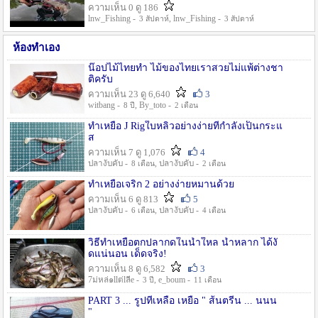
ความเห็น 0 ดู 186
lnw_Fishing -
, lnw_Fishing -
3 สัปดาห์
3 สัปดาห์
ห้องทำเอง
น๊อปไม้ไทยทำ ไม้ของไทยเราสวยไม่แพ้ต่างชา
ติครับ
ความเห็น 23 ดู 6,640
3
witbang -
, By_toto -
8 ปี
2 เดือน
ทำเหยื่อ J Rigใบหลิวอย่างง่ายที่กำลังเป็นกระแ
ส
ความเห็น 7 ดู 1,076
4
ปลางับคับ -
, ปลางับคับ -
8 เดือน
2 เดือน
ทำเหยื่อเจริก 2 อย่างง่ายหมานด้วย
ความเห็น 6 ดู 813
5
ปลางับคับ -
, ปลางับคับ -
6 เดือน
4 เดือน
วิธีทำเหยื่อตกปลากดในน้ำใหล น้ำหลาก ได้งั
ดแน่นอน เด็ดจริง!
ความเห็น 8 ดู 6,582
3
7ม่หล่๑llต่lลีe -
, e_boum -
3 ปี
11 เดือน
PART 3 ... รูปที่เหลือ เหยื่อ " ส้นตรีน ... นนน
"