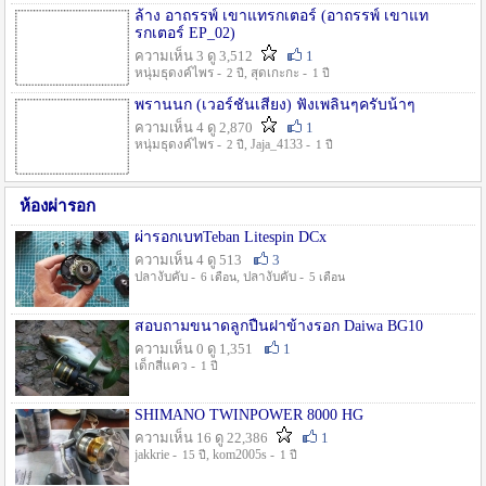
ล้าง อาถรรพ์ เขาแทรกเตอร์ (อาถรรพ์ เขาแท
รกเตอร์ EP_02)
ความเห็น 3 ดู 3,512
1
หนุ่มธุดงค์ไพร -
, สุดเกะกะ -
2 ปี
1 ปี
พรานนก (เวอร์ชั่นเสียง) ฟังเพลินๆครับน้าๆ
ความเห็น 4 ดู 2,870
1
หนุ่มธุดงค์ไพร -
, Jaja_4133 -
2 ปี
1 ปี
ห้องผ่ารอก
ผ่ารอกเบทTeban Litespin DCx
ความเห็น 4 ดู 513
3
ปลางับคับ -
, ปลางับคับ -
6 เดือน
5 เดือน
สอบถามขนาดลูกปืนฝาข้างรอก Daiwa BG10
ความเห็น 0 ดู 1,351
1
เด็กสี่แคว -
1 ปี
SHIMANO TWINPOWER 8000 HG
ความเห็น 16 ดู 22,386
1
jakkrie -
, kom2005s -
15 ปี
1 ปี