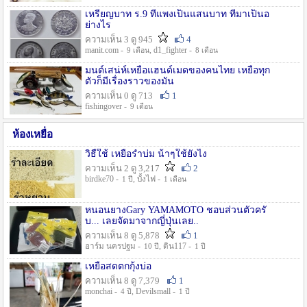
เหรียญบาท ร.9 ที่แพงเป็นแสนบาท ที่มาเป็นอ
ย่างไร
ความเห็น 3 ดู 945
4
manit.com -
, d1_fighter -
9 เดือน
8 เดือน
มนต์เสน่ห์เหยื่อแฮนด์เมดของคนไทย เหยื่อทุก
ตัวก็มีเรื่องราวของมัน
ความเห็น 0 ดู 713
1
fishingover -
9 เดือน
ห้องเหยื่อ
วิธืใช้ เหยื่อรำบ่ม น้าๆใช้ยังไง
ความเห็น 2 ดู 3,217
2
birdke70 -
, บั้งไฟ -
1 ปี
1 เดือน
หนอนยางGary YAMAMOTO ชอบส่วนตัวครั
บ... เลยจัดมาจากญี่ปุ่นเลย..
ความเห็น 8 ดู 5,878
1
อาร์ม นครปฐม -
, ดิน117 -
10 ปี
1 ปี
เหยื่อสดตกกุ้งบ่อ
ความเห็น 8 ดู 7,379
1
monchai -
, Devilsmall -
4 ปี
1 ปี