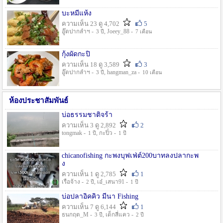
บะหมี่แห้ง
ความเห็น 23 ดู 4,702
5
อู๊ดปากลำฯ -
, Joeey_88 -
3 ปี
7 เดือน
กุ้งผัดกะปิ
ความเห็น 18 ดู 3,589
3
อู๊ดปากลำฯ -
, hangman_za -
3 ปี
10 เดือน
ห้องประชาสัมพันธ์
บ่อธรรมชาติจร้า
ความเห็น 3 ดู 2,892
2
tongmak -
, กะปิ๋ว -
1 ปี
1 ปี
chicanofishing กะพงบุฟเฟ่ต์200บาทลงปลากะพ
ง
ความเห็น 1 ดู 2,785
1
เรือจ้าง -
, เอ๋_เสนา91 -
2 ปี
1 ปี
บ่อปลาอิคคิว มีนา Fishing
ความเห็น 7 ดู 6,144
1
ธนกฤต_M -
, เด็กสี่แคว -
3 ปี
2 ปี