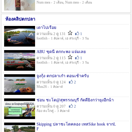
Num mea -
, Num mea -
2 เดือน
2 เดือน
ห้องคลิปตกปลา
เดาไปเรื่อย
ความเห็น 2 ดู 131
1
footfish -
, เอ สระบุรี -
1 สัปดาห์
3 วัน
ABU ชุดนี้ ตกกะพง แจ่มเลย
ความเห็น 2 ดู 115
1
footfish -
, เอ สระบุรี -
1 สัปดาห์
3 วัน
จูงกุ้ง ตกปลาเก๋า ตอนเช้าครับ
ความเห็น 0 ดู 124
2
Muu26 -
1 สัปดาห์
ช่อน ชะโด@สุพรรณบุรี กัดดียิ่งกว่ายุงอีกน้า
ความเห็น 0 ดู 207
2
ก้อง ตะโกคู่ -
3 สัปดาห์
Skipping ปลาชะโดคลอง เทสSike hook จากL
F