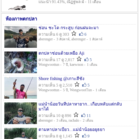
แนะนำ 91.43%, ณัฏฐพล ฝ่ -
11 เดือน
ห้องภาพตกปลา
ช่อน ชะโด กระสูบ ก่อนฝนจะมา
ความเห็น 6 ดู 303
6
aberenger -
, aberenger -
3 สัปดาห์
1 สัปดาห์
ตกปลาช่อนด้วยเหยื่อ Aji
ความเห็น 17 ดู 2,817
5
Wongwoottun -
, kaewnon -
7 ปี
1 เดือน
Shore fishing @เกาะสีชัง
ความเห็น 5 ดู 2,510
5
Wongwoottun -
, WongwootTun -
5 ปี
1 เดือน
แม่น้ำน้อยวันที่ปลาหายาก...เกือบหลับแต่กลับ
มาได้
ความเห็น 10 ดู 896
11
aberenger -
, rachalo -
3 เดือน
2 เดือน
ตามหาปลาเบี้ยว...แม่น้ำน้อยอยุธยา
ความเห็น 8 ดู 1,145
9