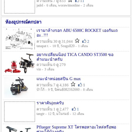
ความเห็น 7 ดู 833
11
jadel -
, worawitnonline -
6 เดือน
2 เดือน
ห้องอุปกรณ์ตกปลา
เรามาล้างรอก ABU 6500C ROCKET เองกันเถ
อะ..!!!
ความเห็น 30 ดู 31,044
2
tanapat t. -
, Seagull20 -
18 ปี
1 เดือน
อยากเปลี่ยนน็อป TICA CANDO ST3500 ขอ
คำแนะนำครับ
ความเห็น 0 ดู 279
vin -
3 เดือน
แนะนำหน่อยสปิน G max
ความเห็น 7 ดู 4,186
1
ป๋าโก้ -
, นิพนธ์082162660 -
9 ปี
8 เดือน
ราคาคันjmครับ
ความเห็น 1 ดู 2,477
1
tangtr -
, มโนรมย์ -
12 ปี
12 เดือน
Pflueger Supreme XT ใครพอหาอะไหล่หรือพอ
ซ่อมได้บ้างครับ