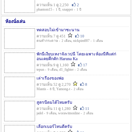
ความเห็น 1 ดู 2,250
2
phantom15 -
, snapper -
1 ปี
1 ปี
ห้องนั่งเล่น
ทดสอบไม่เข้ามาซะนาน
ความเห็น 7 ดู 451
10
ตนทำกระดาษ -
, nickpim007 -
2 เดือน
1 เดือน
พักนี้เงียบเหงาจังเวปนี้ โดยเฉพาะห้องนี้ที่แต่ก่
อนเคยคึกคัก Haruna Ka
ความเห็น 9 ดู 1,160
17
tepun -
, d1_fighter -
9 เดือน
2 เดือน
เล่าเรื่องของพ่อ
ความเห็น 52 ดู 2,270
8
Mantis -
, Yamong-t -
8 ปี
2 เดือน
สูตรนี้ดมได้ไหมครับ
ความเห็น 11 ดู 1,280
11
jadel -
, worawitnonline -
9 เดือน
2 เดือน
เลือกเบอร์ไหนดีครับ