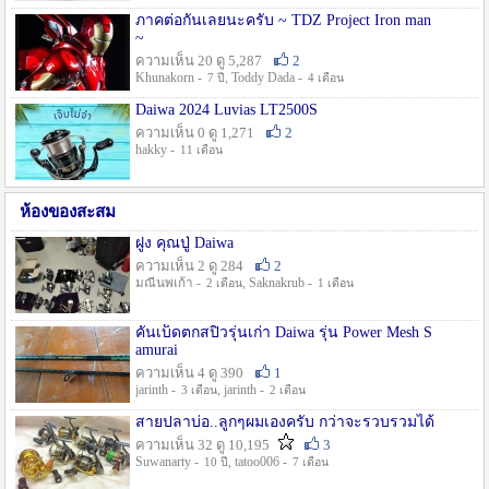
ภาคต่อกันเลยนะครับ ~ TDZ Project Iron man
~
ความเห็น 20 ดู 5,287
2
Khunakorn -
, Toddy Dada -
7 ปี
4 เดือน
Daiwa 2024 Luvias LT2500S
ความเห็น 0 ดู 1,271
2
hakky -
11 เดือน
ห้องของสะสม
ฝูง คุณปู่ Daiwa
ความเห็น 2 ดู 284
2
มณีนพเก้า -
, Saknakrub -
2 เดือน
1 เดือน
คันเบ็ดตกสปิ๋วรุ่นเก่า Daiwa รุ่น Power Mesh S
amurai
ความเห็น 4 ดู 390
1
jarinth -
, jarinth -
3 เดือน
2 เดือน
สายปลาบ่อ..ลูกๆผมเองครับ กว่าจะรวบรวมได้
ความเห็น 32 ดู 10,195
3
Suwanarty -
, tatoo006 -
10 ปี
7 เดือน