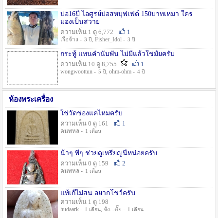
บ่อ16ปี ไอศูรย์บ่อสหบุฟเฟ่ต์ 150บาทเหมา ใคร
มองเป็นสวาย
ความเห็น 1 ดู 6,772
1
เรือจ้าง -
, Fisher_Idol -
3 ปี
3 ปี
กระทู้ แทนคำนับพัน ไม่มีแล้วใช่มั๊ยครับ
ความเห็น 10 ดู 8,755
1
wongwoottun -
, ohm-ohm -
5 ปี
4 ปี
ห้องพระเครื่อง
ใช่วัดช่องแคไหมครับ
ความเห็น 0 ดู 161
1
คนพหล -
1 เดือน
น้าๆ พี่ๆ ช่วยดูเหรียญนี้หน่อยครับ
ความเห็น 0 ดู 159
2
คนพหล -
1 เดือน
แท้เก๊ไม่สน อยากโชว์ครับ
ความเห็น 1 ดู 198
hudaark -
, จัง...ดั๊ย -
1 เดือน
1 เดือน