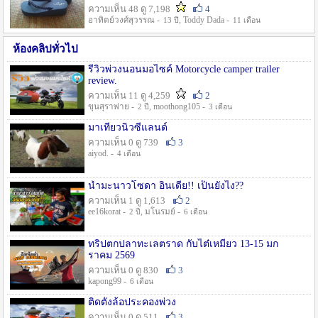
ความเห็น 48 ดู 7,198
4
อาทิตย์วงศ์สุวรรณ -
, Toddy Dada -
13 ปี
11 เดือน
ห้องคลิปทั่วไป
รีวิวพ่วงนอนมอไซค์ Motorcycle camper trailer
review.
ความเห็น 11 ดู 4,259
2
ขุนสุราพ่าย -
, moothong105 -
2 ปี
3 เดือน
มาเที่ยวนิวซีแลนด์
ความเห็น 0 ดู 739
3
aiyod. -
4 เดือน
น้ำมะนาวโซดา อินเดีย!! เป็นยังไง??
ความเห็น 1 ดู 1,613
2
ee16korat -
, มโนรมย์ -
2 ปี
6 เดือน
ทริปตกปลาทะเลตราด กับไต๋เหมี่ยว 13-15 มก
ราคม 2569
ความเห็น 0 ดู 830
3
kapong99 -
6 เดือน
ติดตั้งล้อประคองพ่วง
ความเห็น 0 ดู 511
3