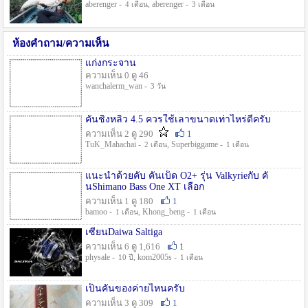
aberenger -
, aberenger -
4 เดือน
3 เดือน
ห้องคำถาม/ความเห็น
แก่งกระจาน
ความเห็น 0 ดู 46
wanchalerm_wan -
3 วัน
คันชิงหลิว 4.5 ควรใช้เลาขนาดเท่าไหร่ดีครับ
ความเห็น 2 ดู 290
1
TuK_Mahachai -
, Superbiggame -
2 เดือน
1 เดือน
แนะนำด้วยคับ คันเบ็ด O2+ รุ่น Valkyrieกับ คั
นShimano Bass One XT เลือก
ความเห็น 1 ดู 180
1
bamoo -
, Khong_beng -
1 เดือน
1 เดือน
เซียนDaiwa Saltiga
ความเห็น 6 ดู 1,616
1
physale -
, kom2005s -
10 ปี
1 เดือน
เป็นคันของค่ายไหนครับ
ความเห็น 3 ดู 309
1