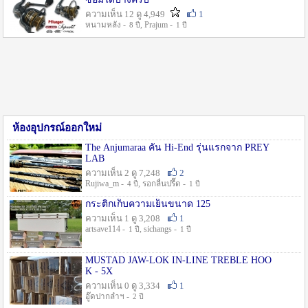
ความเห็น 12 ดู 4,949
1
หนามหลัง -
, Prajum -
8 ปี
1 ปี
ห้องอุปกรณ์ออกใหม่
The Anjumaraa คัน Hi-End รุ่นแรกจาก PREY
LAB
ความเห็น 2 ดู 7,248
2
Rujiwa_m -
, รอกลื่นปรื๊ด -
4 ปี
1 ปี
กระติกเก็บความเย็นขนาด 125
ความเห็น 1 ดู 3,208
1
artsave114 -
, sichangs -
1 ปี
1 ปี
MUSTAD JAW-LOK IN-LINE TREBLE HOO
K - 5X
ความเห็น 0 ดู 3,334
1
อู๊ดปากลำฯ -
2 ปี