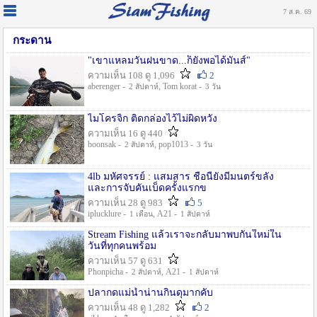
7 ส.ค. 69
กระดาน
"เขาแหลมวันฝนขาด...ก็ยังพอได้มันส์"
ความเห็น 108 ดู 1,096
2
aberenger -
, Tom korat -
2 สัปดาห์
3 วัน
ไมโครจิ้ก ติดกล่องไว้ไม่ผิดหวัง
ความเห็น 16 ดู 440
boonsak -
, pop1013 -
2 สัปดาห์
3 วัน
4lb มหัศจรรย์ : แสมสาร ชื่อนี้ยังมีมนตร์ขลัง
และการจับคันเบ็ดครั้งแรกข
ความเห็น 28 ดู 983
5
iplucklure -
, A21 -
1 เดือน
1 สัปดาห์
Stream Fishing แล้วเราจะกลับมาพบกันใหม่ใน
วันที่ทุกคนพร้อม
ความเห็น 57 ดู 631
Phonpicha -
, A21 -
2 สัปดาห์
1 สัปดาห์
ปลากดแม่น้ำน่านกินดุมากคับ
ความเห็น 48 ดู 1,282
2