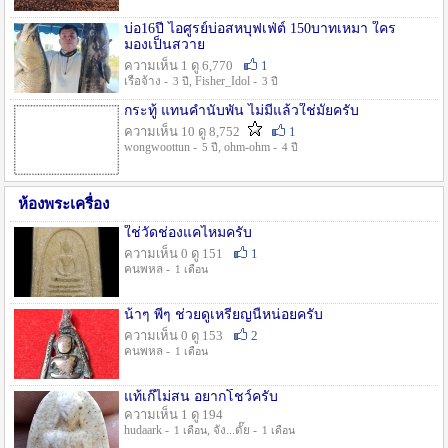
บ่อ16ปี ไอศูรย์บ่อสหบุฟเฟ่ต์ 150บาทเหมา ใคร
มองเป็นสวาย
ความเห็น 1 ดู 6,770
1
เรือจ้าง -
, Fisher_Idol -
3 ปี
3 ปี
กระทู้ แทนคำนับพัน ไม่มีแล้วใช่มั๊ยครับ
ความเห็น 10 ดู 8,752
1
wongwoottun -
, ohm-ohm -
5 ปี
4 ปี
ห้องพระเครื่อง
ใช่วัดช่องแคไหมครับ
ความเห็น 0 ดู 151
1
คนพหล -
1 เดือน
น้าๆ พี่ๆ ช่วยดูเหรียญนี้หน่อยครับ
ความเห็น 0 ดู 153
2
คนพหล -
1 เดือน
แท้เก๊ไม่สน อยากโชว์ครับ
ความเห็น 1 ดู 194
hudaark -
, จัง...ดั๊ย -
1 เดือน
1 เดือน