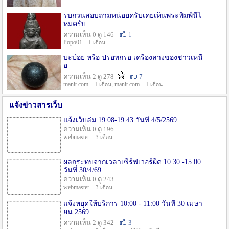
รบกวนสอบถามหน่อยครับเคยเห็นพระพิมพ์นี้ไ
หมครับ
ความเห็น 0 ดู 146
1
Popo01 -
1 เดือน
บะป่อย หรือ ปรอทกรอ เครื่องลางของชาวเหนื
อ
ความเห็น 2 ดู 278
7
manit.com -
, manit.com -
1 เดือน
1 เดือน
แจ้งข่าวสารเว็บ
แจ้งเว็บล่ม 19:08-19:43 วันที่ 4/5/2569
ความเห็น 0 ดู 196
webmaster -
3 เดือน
ผลกระทบจากเวลาเซิร์ฟเวอร์ผิด 10:30 -15:00
วันที่ 30/4/69
ความเห็น 0 ดู 243
webmaster -
3 เดือน
แจ้งหยุดให้บริการ 10:00 - 11:00 วันที่ 30 เมษา
ยน 2569
ความเห็น 2 ดู 342
3