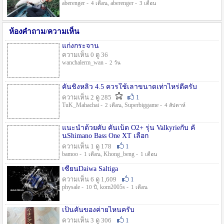
aberenger -
, aberenger -
4 เดือน
3 เดือน
ห้องคำถาม/ความเห็น
แก่งกระจาน
ความเห็น 0 ดู 36
wanchalerm_wan -
2 วัน
คันชิงหลิว 4.5 ควรใช้เลาขนาดเท่าไหร่ดีครับ
ความเห็น 2 ดู 285
1
TuK_Mahachai -
, Superbiggame -
2 เดือน
4 สัปดาห์
แนะนำด้วยคับ คันเบ็ด O2+ รุ่น Valkyrieกับ คั
นShimano Bass One XT เลือก
ความเห็น 1 ดู 178
1
bamoo -
, Khong_beng -
1 เดือน
1 เดือน
เซียนDaiwa Saltiga
ความเห็น 6 ดู 1,609
1
physale -
, kom2005s -
10 ปี
1 เดือน
เป็นคันของค่ายไหนครับ
ความเห็น 3 ดู 306
1