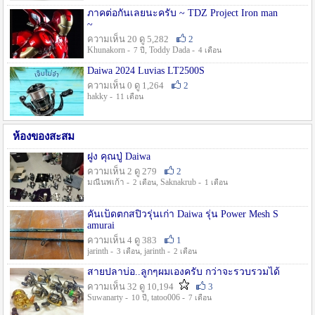
ภาคต่อกันเลยนะครับ ~ TDZ Project Iron man
~
ความเห็น 20 ดู 5,282
2
Khunakorn -
, Toddy Dada -
7 ปี
4 เดือน
Daiwa 2024 Luvias LT2500S
ความเห็น 0 ดู 1,264
2
hakky -
11 เดือน
ห้องของสะสม
ฝูง คุณปู่ Daiwa
ความเห็น 2 ดู 279
2
มณีนพเก้า -
, Saknakrub -
2 เดือน
1 เดือน
คันเบ็ดตกสปิ๋วรุ่นเก่า Daiwa รุ่น Power Mesh S
amurai
ความเห็น 4 ดู 383
1
jarinth -
, jarinth -
3 เดือน
2 เดือน
สายปลาบ่อ..ลูกๆผมเองครับ กว่าจะรวบรวมได้
ความเห็น 32 ดู 10,194
3
Suwanarty -
, tatoo006 -
10 ปี
7 เดือน