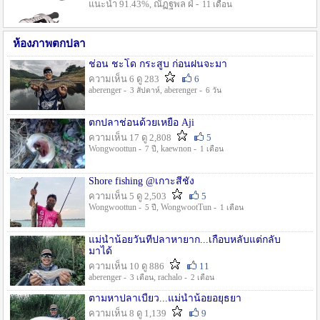
แนะนำ 91.43%, ณัฏฐพล ฝ่ -
11 เดือน
ห้องภาพตกปลา
ช่อน ชะโด กระสูบ ก่อนฝนจะมา
ความเห็น 6 ดู 283
6
aberenger -
, aberenger -
3 สัปดาห์
6 วัน
ตกปลาช่อนด้วยเหยื่อ Aji
ความเห็น 17 ดู 2,808
5
Wongwoottun -
, kaewnon -
7 ปี
1 เดือน
Shore fishing @เกาะสีชัง
ความเห็น 5 ดู 2,503
5
Wongwoottun -
, WongwootTun -
5 ปี
1 เดือน
แม่น้ำน้อยวันที่ปลาหายาก...เกือบหลับแต่กลับ
มาได้
ความเห็น 10 ดู 886
11
aberenger -
, rachalo -
3 เดือน
2 เดือน
ตามหาปลาเบี้ยว...แม่น้ำน้อยอยุธยา
ความเห็น 8 ดู 1,139
9