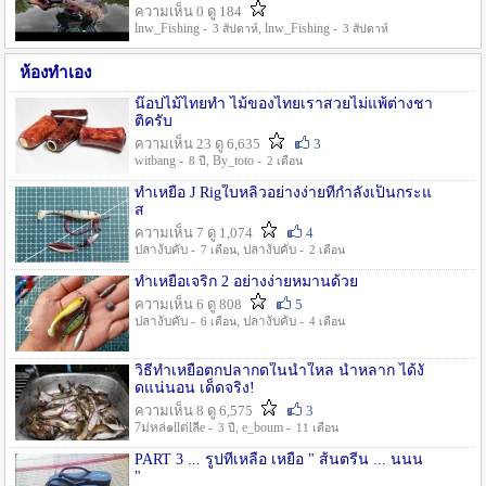
ความเห็น 0 ดู 184
lnw_Fishing -
, lnw_Fishing -
3 สัปดาห์
3 สัปดาห์
ห้องทำเอง
น๊อปไม้ไทยทำ ไม้ของไทยเราสวยไม่แพ้ต่างชา
ติครับ
ความเห็น 23 ดู 6,635
3
witbang -
, By_toto -
8 ปี
2 เดือน
ทำเหยื่อ J Rigใบหลิวอย่างง่ายที่กำลังเป็นกระแ
ส
ความเห็น 7 ดู 1,074
4
ปลางับคับ -
, ปลางับคับ -
7 เดือน
2 เดือน
ทำเหยื่อเจริก 2 อย่างง่ายหมานด้วย
ความเห็น 6 ดู 808
5
ปลางับคับ -
, ปลางับคับ -
6 เดือน
4 เดือน
วิธีทำเหยื่อตกปลากดในน้ำใหล น้ำหลาก ได้งั
ดแน่นอน เด็ดจริง!
ความเห็น 8 ดู 6,575
3
7ม่หล่๑llต่lลีe -
, e_boum -
3 ปี
11 เดือน
PART 3 ... รูปที่เหลือ เหยื่อ " ส้นตรีน ... นนน
"