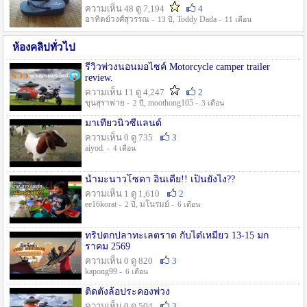
ความเห็น 48 ดู 7,194
4
อาทิตย์วงศ์สุวรรณ -
, Toddy Dada -
13 ปี
11 เดือน
ห้องคลิปทั่วไป
รีวิวพ่วงนอนมอไซค์ Motorcycle camper trailer
review.
ความเห็น 11 ดู 4,247
2
ขุนสุราพ่าย -
, moothong105 -
2 ปี
3 เดือน
มาเที่ยวนิวซีแลนด์
ความเห็น 0 ดู 735
3
aiyod. -
4 เดือน
น้ำมะนาวโซดา อินเดีย!! เป็นยังไง??
ความเห็น 1 ดู 1,610
2
ee16korat -
, มโนรมย์ -
2 ปี
6 เดือน
ทริปตกปลาทะเลตราด กับไต๋เหมี่ยว 13-15 มก
ราคม 2569
ความเห็น 0 ดู 820
3
kapong99 -
6 เดือน
ติดตั้งล้อประคองพ่วง
ความเห็น 0 ดู 504
3