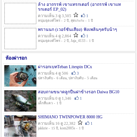
ล้าง อาถรรพ์ เขาแทรกเตอร์ (อาถรรพ์ เขาแท
รกเตอร์ EP_02)
ความเห็น 3 ดู 3,505
1
หนุ่มธุดงค์ไพร -
, สุดเกะกะ -
2 ปี
1 ปี
พรานนก (เวอร์ชั่นเสียง) ฟังเพลินๆครับน้าๆ
ความเห็น 4 ดู 2,864
1
หนุ่มธุดงค์ไพร -
, Jaja_4133 -
2 ปี
1 ปี
ห้องผ่ารอก
ผ่ารอกเบทTeban Litespin DCx
ความเห็น 4 ดู 506
3
ปลางับคับ -
, ปลางับคับ -
6 เดือน
5 เดือน
สอบถามขนาดลูกปืนฝาข้างรอก Daiwa BG10
ความเห็น 0 ดู 1,346
1
เด็กสี่แคว -
1 ปี
SHIMANO TWINPOWER 8000 HG
ความเห็น 16 ดู 22,382
1
jakkrie -
, kom2005s -
15 ปี
1 ปี