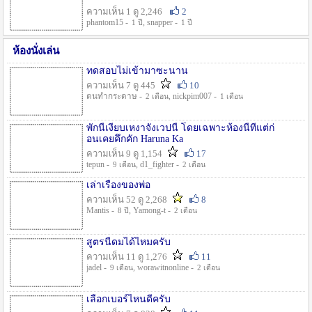
ความเห็น 1 ดู 2,246
2
phantom15 -
, snapper -
1 ปี
1 ปี
ห้องนั่งเล่น
ทดสอบไม่เข้ามาซะนาน
ความเห็น 7 ดู 445
10
ตนทำกระดาษ -
, nickpim007 -
2 เดือน
1 เดือน
พักนี้เงียบเหงาจังเวปนี้ โดยเฉพาะห้องนี้ที่แต่ก่
อนเคยคึกคัก Haruna Ka
ความเห็น 9 ดู 1,154
17
tepun -
, d1_fighter -
9 เดือน
2 เดือน
เล่าเรื่องของพ่อ
ความเห็น 52 ดู 2,268
8
Mantis -
, Yamong-t -
8 ปี
2 เดือน
สูตรนี้ดมได้ไหมครับ
ความเห็น 11 ดู 1,276
11
jadel -
, worawitnonline -
9 เดือน
2 เดือน
เลือกเบอร์ไหนดีครับ