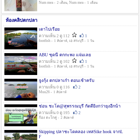
Num mea -
, Num mea -
2 เดือน
1 เดือน
ห้องคลิปตกปลา
เดาไปเรื่อย
ความเห็น 2 ดู 112
1
footfish -
, เอ สระบุรี -
1 สัปดาห์
1 วัน
ABU ชุดนี้ ตกกะพง แจ่มเลย
ความเห็น 2 ดู 102
1
footfish -
, เอ สระบุรี -
1 สัปดาห์
1 วัน
จูงกุ้ง ตกปลาเก๋า ตอนเช้าครับ
ความเห็น 0 ดู 116
2
Muu26 -
1 สัปดาห์
ช่อน ชะโด@สุพรรณบุรี กัดดียิ่งกว่ายุงอีกน้า
ความเห็น 0 ดู 195
2
ก้อง ตะโกคู่ -
2 สัปดาห์
Skipping ปลาชะโดคลอง เทสSike hook จากL
F