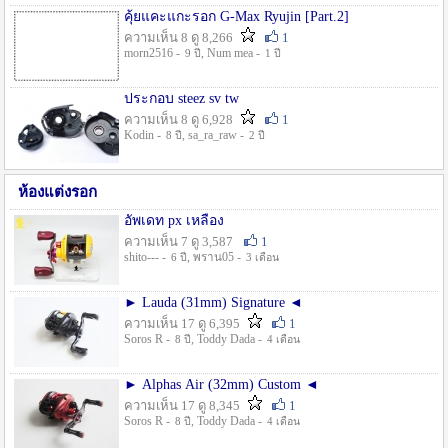
คุ้ยแคะแกะรอก G-Max Ryujin [Part.2]
ความเห็น 8 ดู 8,266
1
morn2516 -
, Num mea -
9 ปี
1 ปี
ประกอบ steez sv tw
ความเห็น 8 ดู 6,928
1
Kodin -
, sa_ra_raw -
8 ปี
2 ปี
ห้องแต่งรอก
อัพเดท px เหลือง
ความเห็น 7 ดู 3,587
1
shito--- -
, พราน05 -
6 ปี
3 เดือน
► Lauda (31mm) Signature ◄
ความเห็น 17 ดู 6,395
1
Soros R -
, Toddy Dada -
8 ปี
4 เดือน
► Alphas Air (32mm) Custom ◄
ความเห็น 17 ดู 8,345
1
Soros R -
, Toddy Dada -
8 ปี
4 เดือน