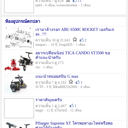
ความเห็น 7 ดู 828
11
jadel -
, worawitnonline -
6 เดือน
2 เดือน
ห้องอุปกรณ์ตกปลา
เรามาล้างรอก ABU 6500C ROCKET เองกันเถ
อะ..!!!
ความเห็น 30 ดู 31,041
2
tanapat t. -
, Seagull20 -
18 ปี
1 เดือน
อยากเปลี่ยนน็อป TICA CANDO ST3500 ขอ
คำแนะนำครับ
ความเห็น 0 ดู 275
vin -
2 เดือน
แนะนำหน่อยสปิน G max
ความเห็น 7 ดู 4,182
1
ป๋าโก้ -
, นิพนธ์082162660 -
9 ปี
8 เดือน
ราคาคันjmครับ
ความเห็น 1 ดู 2,467
1
tangtr -
, มโนรมย์ -
12 ปี
12 เดือน
Pflueger Supreme XT ใครพอหาอะไหล่หรือพอ
ซ่อมได้บ้างครับ