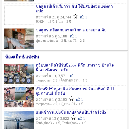
ขอสูตรที่เค้าเรียกว่า ชิป ใช้ผสมปังปั่นแข่งตา
มบ่อ
ความเห็น 21 ดู 24,744
1
JORN -
, i_tim -
16 ปี
2 ปี
ขอสูตรเหยื่อตกปลาตะโกก อ.บางบาล คับ
ความเห็น 5 ดู 5,188
1
ตู่แฮงเกอร์แมน -
, kae 71 -
3 ปี
2 ปี
ห้องแม็ทช์/แข่งขัน
ทริปปลานิลโบ้รับปี2567 พิกัด เทพราช บ้านโพ
ธิ์ ฉะเชิงเทรา ครับ
ความเห็น 1 ดู 3,571
1
meepooya -
, เด็กสามพราน -
2 ปี
1 ปี
เปิดทริปซ้ำปลานิลโบ้เทพราช วันอาทิตย์ ที่ 11
กุมภาพันธ์ นี้ครับ
ความเห็น 1 ดู 3,105
1
meepooya -
, เอ๋_เสนา91 -
2 ปี
1 ปี
แมทช์การแข่งขั้นตกปลาคนปั้นรำครั้งที่5
ความเห็น 13 ดู 3,022
1
Tonbighook -
, Tonbighook -
1 ปี
1 ปี