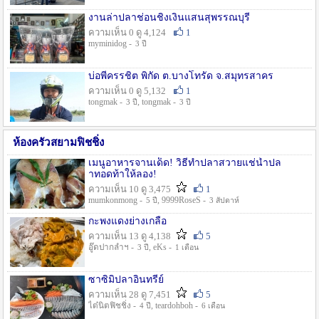
งานล่าปลาช่อนชิงเงินแสนสุพรรณบุรี
ความเห็น 0 ดู 4,124
1
myminidog -
3 ปี
บ่อพี่ครรชิต พิกัด ต.บางโทรัด จ.สมุทรสาคร
ความเห็น 0 ดู 5,132
1
tongmak -
, tongmak -
3 ปี
3 ปี
ห้องครัวสยามฟิชชิ่ง
เมนูอาหารจานเด็ด! วิธีทำปลาสวายแช่น้ำปล
าทอดท้าให้ลอง!
ความเห็น 10 ดู 3,475
1
mumkonmong -
, 9999RoseS -
5 ปี
3 สัปดาห์
กะพงแดงย่างเกลือ
ความเห็น 13 ดู 4,138
5
อู๊ดปากลำฯ -
, eKs -
3 ปี
1 เดือน
ซาซิมิปลาอินทรีย์
ความเห็น 28 ดู 7,451
5
ไต๋นิตฟิชชิ่ง -
, teardohboh -
4 ปี
6 เดือน