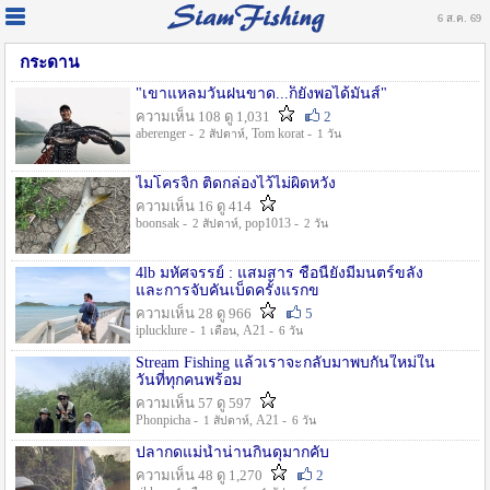
6 ส.ค. 69
กระดาน
"เขาแหลมวันฝนขาด...ก็ยังพอได้มันส์"
ความเห็น 108 ดู 1,031
2
aberenger -
, Tom korat -
2 สัปดาห์
1 วัน
ไมโครจิ้ก ติดกล่องไว้ไม่ผิดหวัง
ความเห็น 16 ดู 414
boonsak -
, pop1013 -
2 สัปดาห์
2 วัน
4lb มหัศจรรย์ : แสมสาร ชื่อนี้ยังมีมนตร์ขลัง
และการจับคันเบ็ดครั้งแรกข
ความเห็น 28 ดู 966
5
iplucklure -
, A21 -
1 เดือน
6 วัน
Stream Fishing แล้วเราจะกลับมาพบกันใหม่ใน
วันที่ทุกคนพร้อม
ความเห็น 57 ดู 597
Phonpicha -
, A21 -
1 สัปดาห์
6 วัน
ปลากดแม่น้ำน่านกินดุมากคับ
ความเห็น 48 ดู 1,270
2