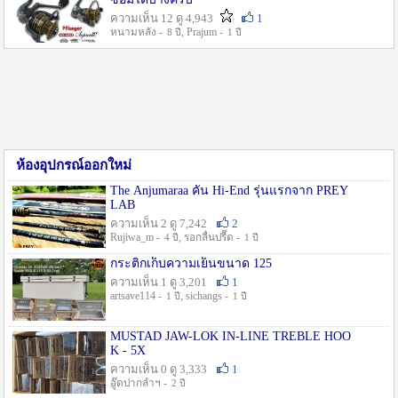
ความเห็น 12 ดู 4,943
1
หนามหลัง -
, Prajum -
8 ปี
1 ปี
ห้องอุปกรณ์ออกใหม่
The Anjumaraa คัน Hi-End รุ่นแรกจาก PREY
LAB
ความเห็น 2 ดู 7,242
2
Rujiwa_m -
, รอกลื่นปรื๊ด -
4 ปี
1 ปี
กระติกเก็บความเย็นขนาด 125
ความเห็น 1 ดู 3,201
1
artsave114 -
, sichangs -
1 ปี
1 ปี
MUSTAD JAW-LOK IN-LINE TREBLE HOO
K - 5X
ความเห็น 0 ดู 3,333
1
อู๊ดปากลำฯ -
2 ปี