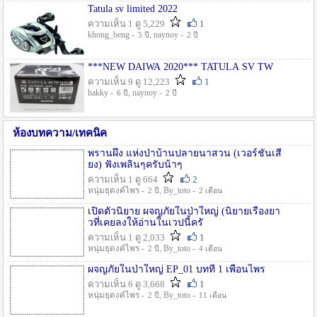
Tatula sv limited 2022
ความเห็น 1 ดู 5,229
1
khong_beng -
, naynoy -
5 ปี
2 ปี
***NEW DAIWA 2020*** TATULA SV TW
ความเห็น 9 ดู 12,223
1
hakky -
, naynoy -
6 ปี
2 ปี
ห้องบทความ/เทคนิค
พรานผึ้ง แห่งป่าบ้านปลายนาสวน (เวอร์ชั่นเสี
ยง) ฟังเพลินๆครับน้าๆ
ความเห็น 1 ดู 664
2
หนุ่มธุดงค์ไพร -
, By_toto -
2 ปี
2 เดือน
เปิดตัวนิยาย ผจญภัยในป่าใหญ่ (นิยายเรื่องยา
วที่เคยลงให้อ่านในเวปนี้ครั
ความเห็น 1 ดู 2,033
1
หนุ่มธุดงค์ไพร -
, By_toto -
2 ปี
4 เดือน
ผจญภัยในป่าใหญ่ EP_01 บทที่ 1 เพื่อนไพร
ความเห็น 6 ดู 3,668
1
หนุ่มธุดงค์ไพร -
, By_toto -
2 ปี
11 เดือน