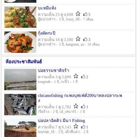
บะหมี่แห้ง
ความเห็น 23 ดู 4,698
5
อู๊ดปากลำฯ -
, Joeey_88 -
3 ปี
7 เดือน
กุ้งผัดกะปิ
ความเห็น 18 ดู 3,580
3
อู๊ดปากลำฯ -
, hangman_za -
3 ปี
10 เดือน
ห้องประชาสัมพันธ์
บ่อธรรมชาติจร้า
ความเห็น 3 ดู 2,890
2
tongmak -
, กะปิ๋ว -
1 ปี
1 ปี
chicanofishing กะพงบุฟเฟ่ต์200บาทลงปลากะพ
ง
ความเห็น 1 ดู 2,782
1
เรือจ้าง -
, เอ๋_เสนา91 -
2 ปี
1 ปี
บ่อปลาอิคคิว มีนา Fishing
ความเห็น 7 ดู 6,143
1
ธนกฤต_M -
, เด็กสี่แคว -
3 ปี
2 ปี