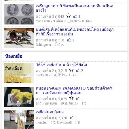
เหรียญบาท ร.9 ที่แพงเป็นแสนบาท ที่มาเป็นอ
ย่างไร
ความเห็น 3 ดู 942
4
manit.com -
, d1_fighter -
9 เดือน
8 เดือน
มนต์เสน่ห์เหยื่อแฮนด์เมดของคนไทย เหยื่อทุก
ตัวก็มีเรื่องราวของมัน
ความเห็น 0 ดู 710
1
fishingover -
9 เดือน
ห้องเหยื่อ
วิธืใช้ เหยื่อรำบ่ม น้าๆใช้ยังไง
ความเห็น 2 ดู 3,215
2
birdke70 -
, บั้งไฟ -
1 ปี
1 เดือน
หนอนยางGary YAMAMOTO ชอบส่วนตัวครั
บ... เลยจัดมาจากญี่ปุ่นเลย..
ความเห็น 8 ดู 5,875
1
อาร์ม นครปฐม -
, ดิน117 -
10 ปี
1 ปี
เหยื่อสดตกกุ้งบ่อ
ความเห็น 8 ดู 7,376
1
monchai -
, Devilsmall -
4 ปี
1 ปี