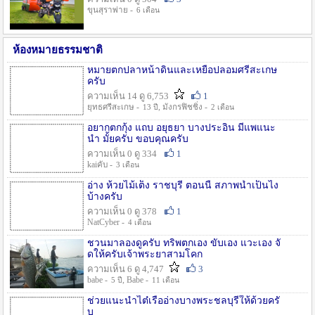
ขุนสุราพ่าย -
6 เดือน
ห้องหมายธรรมชาติ
หมายตกปลาหน้าดินและเหยื่อปลอมศรีสะเกษ
ครับ
ความเห็น 14 ดู 6,753
1
ยุทธศรีสะเกษ -
, มังกรฟิชชิ่ง -
13 ปี
2 เดือน
อยากตกกุ้ง แถบ อยุธยา บางประอิน มีแพแนะ
นำ มั้ยครับ ขอบคุณครับ
ความเห็น 0 ดู 334
1
kaiคับ -
3 เดือน
อ่าง ห้วยไม้เต็ง ราชบุรี ตอนนี้ สภาพน้ำเป็นไง
บ้างครับ
ความเห็น 0 ดู 378
1
NatCyber -
4 เดือน
ชวนมาลองดูครับ ทริพตกเอง ขับเอง แวะเอง จั
ดให้ครับเจ้าพระยาสามโคก
ความเห็น 6 ดู 4,747
3
babe -
, Babe -
5 ปี
11 เดือน
ช่วยแนะนำไต๋เรืออ่างบางพระชลบุรีให้ด้วยครั
บ