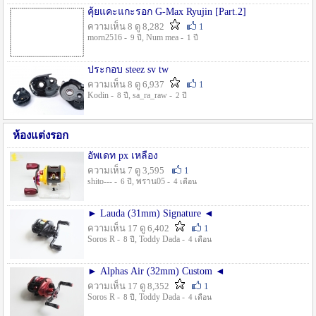
คุ้ยแคะแกะรอก G-Max Ryujin [Part.2]
ความเห็น 8 ดู 8,282
1
morn2516 -
, Num mea -
9 ปี
1 ปี
ประกอบ steez sv tw
ความเห็น 8 ดู 6,937
1
Kodin -
, sa_ra_raw -
8 ปี
2 ปี
ห้องแต่งรอก
อัพเดท px เหลือง
ความเห็น 7 ดู 3,595
1
shito--- -
, พราน05 -
6 ปี
4 เดือน
► Lauda (31mm) Signature ◄
ความเห็น 17 ดู 6,402
1
Soros R -
, Toddy Dada -
8 ปี
4 เดือน
► Alphas Air (32mm) Custom ◄
ความเห็น 17 ดู 8,352
1
Soros R -
, Toddy Dada -
8 ปี
4 เดือน