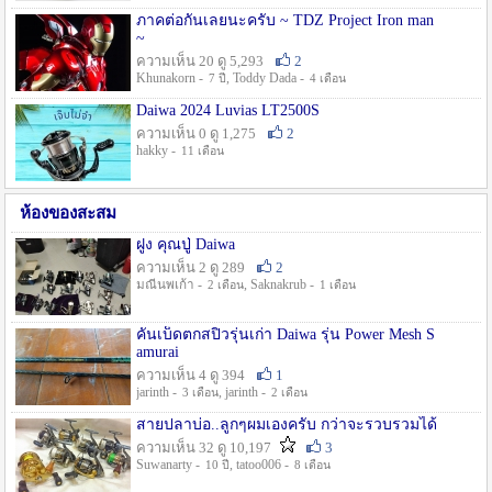
ภาคต่อกันเลยนะครับ ~ TDZ Project Iron man
~
ความเห็น 20 ดู 5,293
2
Khunakorn -
, Toddy Dada -
7 ปี
4 เดือน
Daiwa 2024 Luvias LT2500S
ความเห็น 0 ดู 1,275
2
hakky -
11 เดือน
ห้องของสะสม
ฝูง คุณปู่ Daiwa
ความเห็น 2 ดู 289
2
มณีนพเก้า -
, Saknakrub -
2 เดือน
1 เดือน
คันเบ็ดตกสปิ๋วรุ่นเก่า Daiwa รุ่น Power Mesh S
amurai
ความเห็น 4 ดู 394
1
jarinth -
, jarinth -
3 เดือน
2 เดือน
สายปลาบ่อ..ลูกๆผมเองครับ กว่าจะรวบรวมได้
ความเห็น 32 ดู 10,197
3
Suwanarty -
, tatoo006 -
10 ปี
8 เดือน