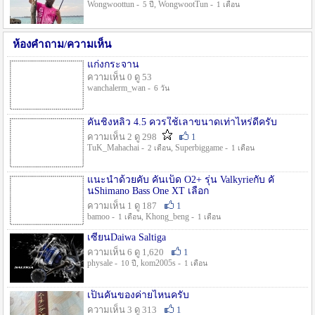
Wongwoottun -
, WongwootTun -
5 ปี
1 เดือน
ห้องคำถาม/ความเห็น
แก่งกระจาน
ความเห็น 0 ดู 53
wanchalerm_wan -
6 วัน
คันชิงหลิว 4.5 ควรใช้เลาขนาดเท่าไหร่ดีครับ
ความเห็น 2 ดู 298
1
TuK_Mahachai -
, Superbiggame -
2 เดือน
1 เดือน
แนะนำด้วยคับ คันเบ็ด O2+ รุ่น Valkyrieกับ คั
นShimano Bass One XT เลือก
ความเห็น 1 ดู 187
1
bamoo -
, Khong_beng -
1 เดือน
1 เดือน
เซียนDaiwa Saltiga
ความเห็น 6 ดู 1,620
1
physale -
, kom2005s -
10 ปี
1 เดือน
เป็นคันของค่ายไหนครับ
ความเห็น 3 ดู 313
1