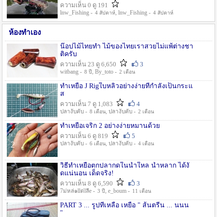
ความเห็น 0 ดู 191
lnw_Fishing -
, lnw_Fishing -
4 สัปดาห์
4 สัปดาห์
ห้องทำเอง
น๊อปไม้ไทยทำ ไม้ของไทยเราสวยไม่แพ้ต่างชา
ติครับ
ความเห็น 23 ดู 6,650
3
witbang -
, By_toto -
8 ปี
2 เดือน
ทำเหยื่อ J Rigใบหลิวอย่างง่ายที่กำลังเป็นกระแ
ส
ความเห็น 7 ดู 1,083
4
ปลางับคับ -
, ปลางับคับ -
8 เดือน
2 เดือน
ทำเหยื่อเจริก 2 อย่างง่ายหมานด้วย
ความเห็น 6 ดู 819
5
ปลางับคับ -
, ปลางับคับ -
6 เดือน
4 เดือน
วิธีทำเหยื่อตกปลากดในน้ำใหล น้ำหลาก ได้งั
ดแน่นอน เด็ดจริง!
ความเห็น 8 ดู 6,590
3
7ม่หล่๑llต่lลีe -
, e_boum -
3 ปี
11 เดือน
PART 3 ... รูปที่เหลือ เหยื่อ " ส้นตรีน ... นนน
"