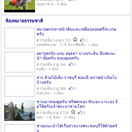
ขุนสุราพ่าย -
6 เดือน
ห้องหมายธรรมชาติ
หมายตกปลาหน้าดินและเหยื่อปลอมศรีสะเกษ
ครับ
ความเห็น 14 ดู 6,763
1
ยุทธศรีสะเกษ -
, มังกรฟิชชิ่ง -
13 ปี
2 เดือน
อยากตกกุ้ง แถบ อยุธยา บางประอิน มีแพแนะ
นำ มั้ยครับ ขอบคุณครับ
ความเห็น 0 ดู 344
1
kaiคับ -
4 เดือน
อ่าง ห้วยไม้เต็ง ราชบุรี ตอนนี้ สภาพน้ำเป็นไง
บ้างครับ
ความเห็น 0 ดู 389
1
NatCyber -
4 เดือน
ชวนมาลองดูครับ ทริพตกเอง ขับเอง แวะเอง จั
ดให้ครับเจ้าพระยาสามโคก
ความเห็น 6 ดู 4,756
3
babe -
, Babe -
5 ปี
12 เดือน
ช่วยแนะนำไต๋เรืออ่างบางพระชลบุรีให้ด้วยครั
บ