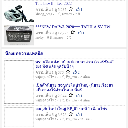
Tatula sv limited 2022
ความเห็น 1 ดู 5,237
1
khong_beng -
, naynoy -
5 ปี
2 ปี
***NEW DAIWA 2020*** TATULA SV TW
ความเห็น 9 ดู 12,225
1
hakky -
, naynoy -
6 ปี
2 ปี
ห้องบทความ/เทคนิค
พรานผึ้ง แห่งป่าบ้านปลายนาสวน (เวอร์ชั่นเสี
ยง) ฟังเพลินๆครับน้าๆ
ความเห็น 1 ดู 676
2
หนุ่มธุดงค์ไพร -
, By_toto -
2 ปี
2 เดือน
เปิดตัวนิยาย ผจญภัยในป่าใหญ่ (นิยายเรื่องยา
วที่เคยลงให้อ่านในเวปนี้ครั
ความเห็น 1 ดู 2,044
1
หนุ่มธุดงค์ไพร -
, By_toto -
2 ปี
4 เดือน
ผจญภัยในป่าใหญ่ EP_01 บทที่ 1 เพื่อนไพร
ความเห็น 6 ดู 3,678
1
หนุ่มธุดงค์ไพร -
, By_toto -
2 ปี
11 เดือน