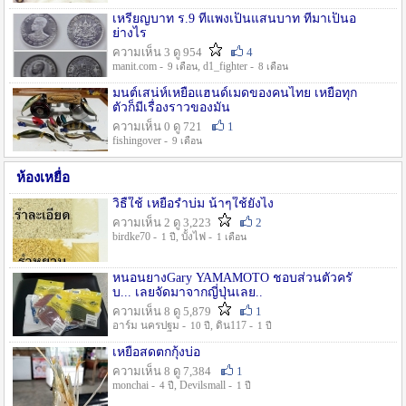
เหรียญบาท ร.9 ที่แพงเป็นแสนบาท ที่มาเป็นอ
ย่างไร
ความเห็น 3 ดู 954
4
manit.com -
, d1_fighter -
9 เดือน
8 เดือน
มนต์เสน่ห์เหยื่อแฮนด์เมดของคนไทย เหยื่อทุก
ตัวก็มีเรื่องราวของมัน
ความเห็น 0 ดู 721
1
fishingover -
9 เดือน
ห้องเหยื่อ
วิธืใช้ เหยื่อรำบ่ม น้าๆใช้ยังไง
ความเห็น 2 ดู 3,223
2
birdke70 -
, บั้งไฟ -
1 ปี
1 เดือน
หนอนยางGary YAMAMOTO ชอบส่วนตัวครั
บ... เลยจัดมาจากญี่ปุ่นเลย..
ความเห็น 8 ดู 5,879
1
อาร์ม นครปฐม -
, ดิน117 -
10 ปี
1 ปี
เหยื่อสดตกกุ้งบ่อ
ความเห็น 8 ดู 7,384
1
monchai -
, Devilsmall -
4 ปี
1 ปี