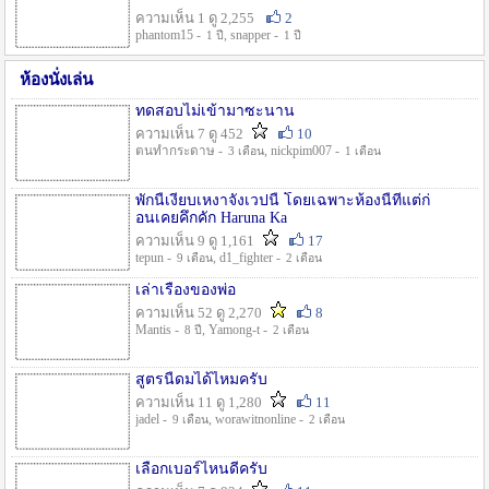
ความเห็น 1 ดู 2,255
2
phantom15 -
, snapper -
1 ปี
1 ปี
ห้องนั่งเล่น
ทดสอบไม่เข้ามาซะนาน
ความเห็น 7 ดู 452
10
ตนทำกระดาษ -
, nickpim007 -
3 เดือน
1 เดือน
พักนี้เงียบเหงาจังเวปนี้ โดยเฉพาะห้องนี้ที่แต่ก่
อนเคยคึกคัก Haruna Ka
ความเห็น 9 ดู 1,161
17
tepun -
, d1_fighter -
9 เดือน
2 เดือน
เล่าเรื่องของพ่อ
ความเห็น 52 ดู 2,270
8
Mantis -
, Yamong-t -
8 ปี
2 เดือน
สูตรนี้ดมได้ไหมครับ
ความเห็น 11 ดู 1,280
11
jadel -
, worawitnonline -
9 เดือน
2 เดือน
เลือกเบอร์ไหนดีครับ