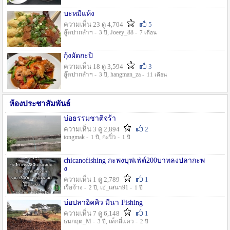
บะหมี่แห้ง
ความเห็น 23 ดู 4,704
5
อู๊ดปากลำฯ -
, Joeey_88 -
3 ปี
7 เดือน
กุ้งผัดกะปิ
ความเห็น 18 ดู 3,594
3
อู๊ดปากลำฯ -
, hangman_za -
3 ปี
11 เดือน
ห้องประชาสัมพันธ์
บ่อธรรมชาติจร้า
ความเห็น 3 ดู 2,894
2
tongmak -
, กะปิ๋ว -
1 ปี
1 ปี
chicanofishing กะพงบุฟเฟ่ต์200บาทลงปลากะพ
ง
ความเห็น 1 ดู 2,789
1
เรือจ้าง -
, เอ๋_เสนา91 -
2 ปี
1 ปี
บ่อปลาอิคคิว มีนา Fishing
ความเห็น 7 ดู 6,148
1
ธนกฤต_M -
, เด็กสี่แคว -
3 ปี
2 ปี