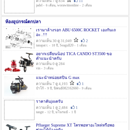
ความเห็น 7 ดู 834
11
jadel -
, worawitnonline -
6 เดือน
2 เดือน
ห้องอุปกรณ์ตกปลา
เรามาล้างรอก ABU 6500C ROCKET เองกันเถ
อะ..!!!
ความเห็น 30 ดู 31,049
2
tanapat t. -
, Seagull20 -
18 ปี
1 เดือน
อยากเปลี่ยนน็อป TICA CANDO ST3500 ขอ
คำแนะนำครับ
ความเห็น 0 ดู 284
vin -
3 เดือน
แนะนำหน่อยสปิน G max
ความเห็น 7 ดู 4,193
1
ป๋าโก้ -
, นิพนธ์082162660 -
9 ปี
9 เดือน
ราคาคันjmครับ
ความเห็น 1 ดู 2,484
1
tangtr -
, มโนรมย์ -
12 ปี
1 ปี
Pflueger Supreme XT ใครพอหาอะไหล่หรือพอ
ซ่อมได้บ้างครับ