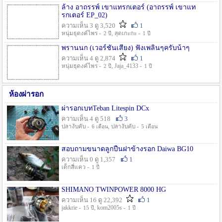
ล้าง อาถรรพ์ เขาแทรกเตอร์ (อาถรรพ์ เขาแท
รกเตอร์ EP_02)
ความเห็น 3 ดู 3,520
1
หนุ่มธุดงค์ไพร -
, สุดเกะกะ -
2 ปี
1 ปี
พรานนก (เวอร์ชั่นเสียง) ฟังเพลินๆครับน้าๆ
ความเห็น 4 ดู 2,874
1
หนุ่มธุดงค์ไพร -
, Jaja_4133 -
2 ปี
1 ปี
ห้องผ่ารอก
ผ่ารอกเบทTeban Litespin DCx
ความเห็น 4 ดู 518
3
ปลางับคับ -
, ปลางับคับ -
6 เดือน
5 เดือน
สอบถามขนาดลูกปืนฝาข้างรอก Daiwa BG10
ความเห็น 0 ดู 1,357
1
เด็กสี่แคว -
1 ปี
SHIMANO TWINPOWER 8000 HG
ความเห็น 16 ดู 22,392
1
jakkrie -
, kom2005s -
15 ปี
1 ปี