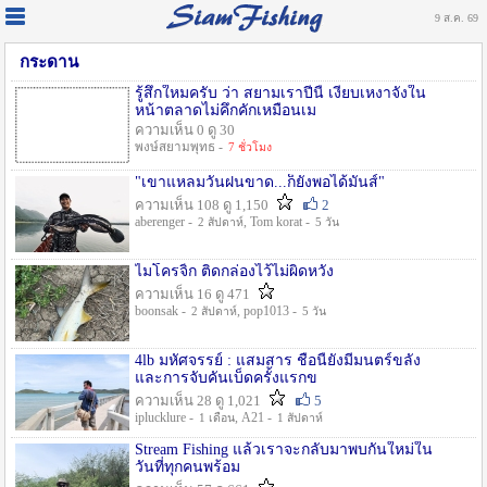
9 ส.ค. 69
กระดาน
รู้สึกใหมครับ ว่า สยามเราปีนี้ เงียบเหงาจังใน
หน้าตลาดไม่คึกคักเหมือนเม
ความเห็น 0 ดู 30
พงษ์สยามพุทธ -
7 ชั่วโมง
"เขาแหลมวันฝนขาด...ก็ยังพอได้มันส์"
ความเห็น 108 ดู 1,150
2
aberenger -
, Tom korat -
2 สัปดาห์
5 วัน
ไมโครจิ้ก ติดกล่องไว้ไม่ผิดหวัง
ความเห็น 16 ดู 471
boonsak -
, pop1013 -
2 สัปดาห์
5 วัน
4lb มหัศจรรย์ : แสมสาร ชื่อนี้ยังมีมนตร์ขลัง
และการจับคันเบ็ดครั้งแรกข
ความเห็น 28 ดู 1,021
5
iplucklure -
, A21 -
1 เดือน
1 สัปดาห์
Stream Fishing แล้วเราจะกลับมาพบกันใหม่ใน
วันที่ทุกคนพร้อม