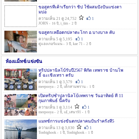
ขอสูตรที่เค้าเรียกว่า ชิป ใช้ผสมปังปั่นแข่งตา
มบ่อ
ความเห็น 21 ดู 24,752
1
JORN -
, i_tim -
16 ปี
2 ปี
ขอสูตรเหยื่อตกปลาตะโกก อ.บางบาล คับ
ความเห็น 5 ดู 5,195
1
ตู่แฮงเกอร์แมน -
, kae 71 -
3 ปี
2 ปี
ห้องแม็ทช์/แข่งขัน
ทริปปลานิลโบ้รับปี2567 พิกัด เทพราช บ้านโพ
ธิ์ ฉะเชิงเทรา ครับ
ความเห็น 1 ดู 3,579
1
meepooya -
, เด็กสามพราน -
2 ปี
1 ปี
เปิดทริปซ้ำปลานิลโบ้เทพราช วันอาทิตย์ ที่ 11
กุมภาพันธ์ นี้ครับ
ความเห็น 1 ดู 3,114
1
meepooya -
, เอ๋_เสนา91 -
2 ปี
1 ปี
แมทช์การแข่งขั้นตกปลาคนปั้นรำครั้งที่5
ความเห็น 13 ดู 3,030
1
Tonbighook -
, Tonbighook -
1 ปี
1 ปี