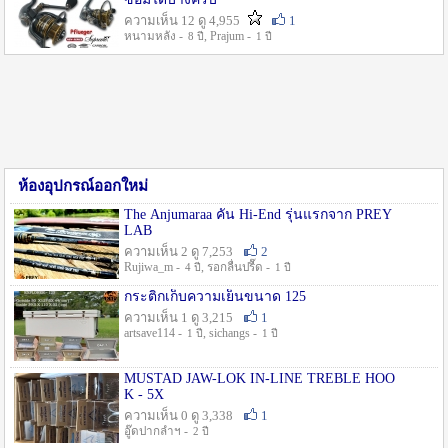
ความเห็น 12 ดู 4,955
1
หนามหลัง -
, Prajum -
8 ปี
1 ปี
ห้องอุปกรณ์ออกใหม่
The Anjumaraa คัน Hi-End รุ่นแรกจาก PREY
LAB
ความเห็น 2 ดู 7,253
2
Rujiwa_m -
, รอกลื่นปรื๊ด -
4 ปี
1 ปี
กระติกเก็บความเย็นขนาด 125
ความเห็น 1 ดู 3,215
1
artsave114 -
, sichangs -
1 ปี
1 ปี
MUSTAD JAW-LOK IN-LINE TREBLE HOO
K - 5X
ความเห็น 0 ดู 3,338
1
อู๊ดปากลำฯ -
2 ปี