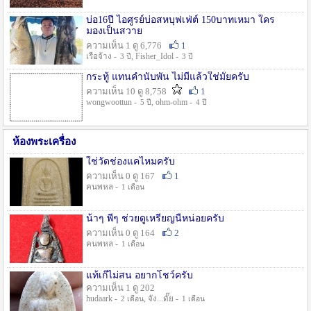
บ่อ16ปี ไอศูรย์บ่อสหบุฟเฟ่ต์ 150บาทเหมา ใคร
มองเป็นสวาย
ความเห็น 1 ดู 6,776
1
เรือจ้าง -
, Fisher_Idol -
3 ปี
3 ปี
กระทู้ แทนคำนับพัน ไม่มีแล้วใช่มั๊ยครับ
ความเห็น 10 ดู 8,758
1
wongwoottun -
, ohm-ohm -
5 ปี
4 ปี
ห้องพระเครื่อง
ใช่วัดช่องแคไหมครับ
ความเห็น 0 ดู 167
1
คนพหล -
1 เดือน
น้าๆ พี่ๆ ช่วยดูเหรียญนี้หน่อยครับ
ความเห็น 0 ดู 164
2
คนพหล -
1 เดือน
แท้เก๊ไม่สน อยากโชว์ครับ
ความเห็น 1 ดู 202
hudaark -
, จัง...ดั๊ย -
2 เดือน
1 เดือน