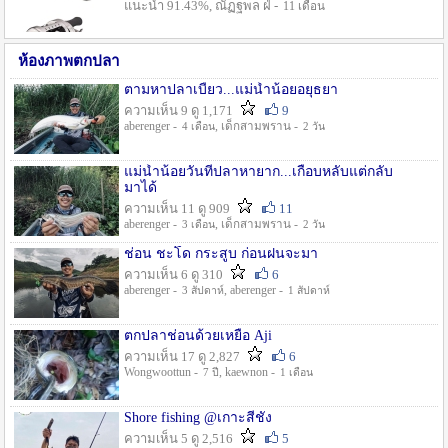
แนะนำ 91.43%, ณัฏฐพล ฝ่ -
11 เดือน
ห้องภาพตกปลา
ตามหาปลาเบี้ยว...แม่น้ำน้อยอยุธยา
ความเห็น 9 ดู 1,171
9
aberenger -
, เด็กสามพราน -
4 เดือน
2 วัน
แม่น้ำน้อยวันที่ปลาหายาก...เกือบหลับแต่กลับ
มาได้
ความเห็น 11 ดู 909
11
aberenger -
, เด็กสามพราน -
3 เดือน
2 วัน
ช่อน ชะโด กระสูบ ก่อนฝนจะมา
ความเห็น 6 ดู 310
6
aberenger -
, aberenger -
3 สัปดาห์
1 สัปดาห์
ตกปลาช่อนด้วยเหยื่อ Aji
ความเห็น 17 ดู 2,827
6
Wongwoottun -
, kaewnon -
7 ปี
1 เดือน
Shore fishing @เกาะสีชัง
ความเห็น 5 ดู 2,516
5