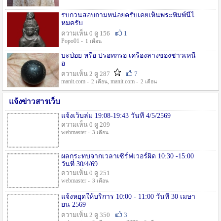
รบกวนสอบถามหน่อยครับเคยเห็นพระพิมพ์นี้ไ
หมครับ
ความเห็น 0 ดู 156
1
Popo01 -
1 เดือน
บะป่อย หรือ ปรอทกรอ เครื่องลางของชาวเหนื
อ
ความเห็น 2 ดู 287
7
manit.com -
, manit.com -
2 เดือน
2 เดือน
แจ้งข่าวสารเว็บ
แจ้งเว็บล่ม 19:08-19:43 วันที่ 4/5/2569
ความเห็น 0 ดู 209
webmaster -
3 เดือน
ผลกระทบจากเวลาเซิร์ฟเวอร์ผิด 10:30 -15:00
วันที่ 30/4/69
ความเห็น 0 ดู 251
webmaster -
3 เดือน
แจ้งหยุดให้บริการ 10:00 - 11:00 วันที่ 30 เมษา
ยน 2569
ความเห็น 2 ดู 350
3