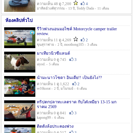
ความเห็น 48 ดู 7,200
4
อาทิตย์วงศ์สุวรรณ -
, Toddy Dada -
13 ปี
11 เดือน
ห้องคลิปทั่วไป
รีวิวพ่วงนอนมอไซค์ Motorcycle camper trailer
review.
ความเห็น 11 ดู 4,269
2
ขุนสุราพ่าย -
, moothong105 -
2 ปี
3 เดือน
มาเที่ยวนิวซีแลนด์
ความเห็น 0 ดู 745
3
aiyod. -
5 เดือน
น้ำมะนาวโซดา อินเดีย!! เป็นยังไง??
ความเห็น 1 ดู 1,622
2
ee16korat -
, มโนรมย์ -
2 ปี
6 เดือน
ทริปตกปลาทะเลตราด กับไต๋เหมี่ยว 13-15 มก
ราคม 2569
ความเห็น 0 ดู 841
3
kapong99 -
6 เดือน
ติดตั้งล้อประคองพ่วง
ความเห็น 0 ดู 517
3