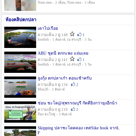
Num mea -
, Num mea -
2 เดือน
2 เดือน
ห้องคลิปตกปลา
เดาไปเรื่อย
ความเห็น 2 ดู 148
1
footfish -
, เอ สระบุรี -
1 สัปดาห์
5 วัน
ABU ชุดนี้ ตกกะพง แจ่มเลย
ความเห็น 2 ดู 141
1
footfish -
, เอ สระบุรี -
1 สัปดาห์
5 วัน
จูงกุ้ง ตกปลาเก๋า ตอนเช้าครับ
ความเห็น 0 ดู 134
2
Muu26 -
2 สัปดาห์
ช่อน ชะโด@สุพรรณบุรี กัดดียิ่งกว่ายุงอีกน้า
ความเห็น 0 ดู 219
2
ก้อง ตะโกคู่ -
3 สัปดาห์
Skipping ปลาชะโดคลอง เทสSike hook จากL
F