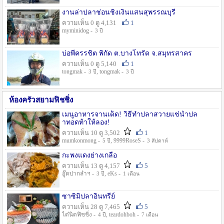
งานล่าปลาช่อนชิงเงินแสนสุพรรณบุรี
ความเห็น 0 ดู 4,131
1
myminidog -
3 ปี
บ่อพี่ครรชิต พิกัด ต.บางโทรัด จ.สมุทรสาคร
ความเห็น 0 ดู 5,140
1
tongmak -
, tongmak -
3 ปี
3 ปี
ห้องครัวสยามฟิชชิ่ง
เมนูอาหารจานเด็ด! วิธีทำปลาสวายแช่น้ำปล
าทอดท้าให้ลอง!
ความเห็น 10 ดู 3,502
1
mumkonmong -
, 9999RoseS -
5 ปี
3 สัปดาห์
กะพงแดงย่างเกลือ
ความเห็น 13 ดู 4,157
5
อู๊ดปากลำฯ -
, eKs -
3 ปี
1 เดือน
ซาซิมิปลาอินทรีย์
ความเห็น 28 ดู 7,465
5
ไต๋นิตฟิชชิ่ง -
, teardohboh -
4 ปี
7 เดือน