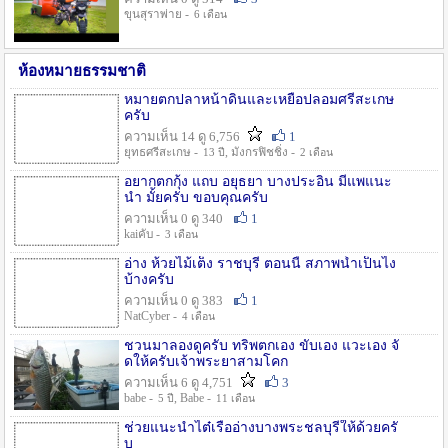
ขุนสุราพ่าย -
6 เดือน
ห้องหมายธรรมชาติ
หมายตกปลาหน้าดินและเหยื่อปลอมศรีสะเกษ
ครับ
ความเห็น 14 ดู 6,756
1
ยุทธศรีสะเกษ -
, มังกรฟิชชิ่ง -
13 ปี
2 เดือน
อยากตกกุ้ง แถบ อยุธยา บางประอิน มีแพแนะ
นำ มั้ยครับ ขอบคุณครับ
ความเห็น 0 ดู 340
1
kaiคับ -
3 เดือน
อ่าง ห้วยไม้เต็ง ราชบุรี ตอนนี้ สภาพน้ำเป็นไง
บ้างครับ
ความเห็น 0 ดู 383
1
NatCyber -
4 เดือน
ชวนมาลองดูครับ ทริพตกเอง ขับเอง แวะเอง จั
ดให้ครับเจ้าพระยาสามโคก
ความเห็น 6 ดู 4,751
3
babe -
, Babe -
5 ปี
11 เดือน
ช่วยแนะนำไต๋เรืออ่างบางพระชลบุรีให้ด้วยครั
บ