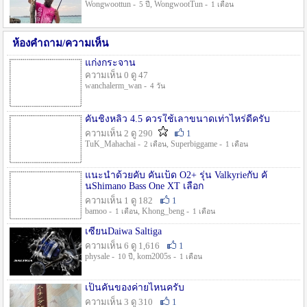
Wongwoottun -
, WongwootTun -
5 ปี
1 เดือน
ห้องคำถาม/ความเห็น
แก่งกระจาน
ความเห็น 0 ดู 47
wanchalerm_wan -
4 วัน
คันชิงหลิว 4.5 ควรใช้เลาขนาดเท่าไหร่ดีครับ
ความเห็น 2 ดู 290
1
TuK_Mahachai -
, Superbiggame -
2 เดือน
1 เดือน
แนะนำด้วยคับ คันเบ็ด O2+ รุ่น Valkyrieกับ คั
นShimano Bass One XT เลือก
ความเห็น 1 ดู 182
1
bamoo -
, Khong_beng -
1 เดือน
1 เดือน
เซียนDaiwa Saltiga
ความเห็น 6 ดู 1,616
1
physale -
, kom2005s -
10 ปี
1 เดือน
เป็นคันของค่ายไหนครับ
ความเห็น 3 ดู 310
1