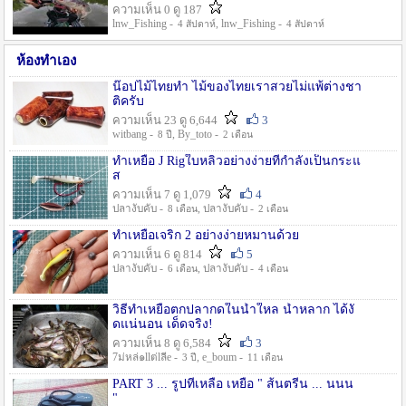
ความเห็น 0 ดู 187
lnw_Fishing -
, lnw_Fishing -
4 สัปดาห์
4 สัปดาห์
ห้องทำเอง
น๊อปไม้ไทยทำ ไม้ของไทยเราสวยไม่แพ้ต่างชา
ติครับ
ความเห็น 23 ดู 6,644
3
witbang -
, By_toto -
8 ปี
2 เดือน
ทำเหยื่อ J Rigใบหลิวอย่างง่ายที่กำลังเป็นกระแ
ส
ความเห็น 7 ดู 1,079
4
ปลางับคับ -
, ปลางับคับ -
8 เดือน
2 เดือน
ทำเหยื่อเจริก 2 อย่างง่ายหมานด้วย
ความเห็น 6 ดู 814
5
ปลางับคับ -
, ปลางับคับ -
6 เดือน
4 เดือน
วิธีทำเหยื่อตกปลากดในน้ำใหล น้ำหลาก ได้งั
ดแน่นอน เด็ดจริง!
ความเห็น 8 ดู 6,584
3
7ม่หล่๑llต่lลีe -
, e_boum -
3 ปี
11 เดือน
PART 3 ... รูปที่เหลือ เหยื่อ " ส้นตรีน ... นนน
"