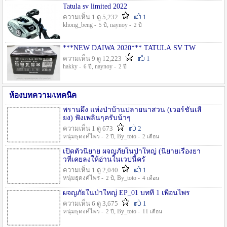
Tatula sv limited 2022
ความเห็น 1 ดู 5,232
1
khong_beng -
, naynoy -
5 ปี
2 ปี
***NEW DAIWA 2020*** TATULA SV TW
ความเห็น 9 ดู 12,223
1
hakky -
, naynoy -
6 ปี
2 ปี
ห้องบทความ/เทคนิค
พรานผึ้ง แห่งป่าบ้านปลายนาสวน (เวอร์ชั่นเสี
ยง) ฟังเพลินๆครับน้าๆ
ความเห็น 1 ดู 673
2
หนุ่มธุดงค์ไพร -
, By_toto -
2 ปี
2 เดือน
เปิดตัวนิยาย ผจญภัยในป่าใหญ่ (นิยายเรื่องยา
วที่เคยลงให้อ่านในเวปนี้ครั
ความเห็น 1 ดู 2,040
1
หนุ่มธุดงค์ไพร -
, By_toto -
2 ปี
4 เดือน
ผจญภัยในป่าใหญ่ EP_01 บทที่ 1 เพื่อนไพร
ความเห็น 6 ดู 3,675
1
หนุ่มธุดงค์ไพร -
, By_toto -
2 ปี
11 เดือน