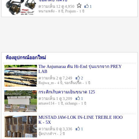
ความเห็น 12 ดู 4,950
1
หนามหลัง -
, Prajum -
8 ปี
1 ปี
ห้องอุปกรณ์ออกใหม่
The Anjumaraa คัน Hi-End รุ่นแรกจาก PREY
LAB
ความเห็น 2 ดู 7,249
2
Rujiwa_m -
, รอกลื่นปรื๊ด -
4 ปี
1 ปี
กระติกเก็บความเย็นขนาด 125
ความเห็น 1 ดู 3,209
1
artsave114 -
, sichangs -
1 ปี
1 ปี
MUSTAD JAW-LOK IN-LINE TREBLE HOO
K - 5X
ความเห็น 0 ดู 3,336
1
อู๊ดปากลำฯ -
2 ปี