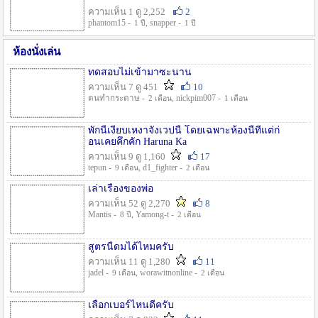
ความเห็น 1 ดู 2,252
2
phantom15 -
, snapper -
1 ปี
1 ปี
ห้องนั่งเล่น
ทดสอบไม่เข้ามาซะนาน
ความเห็น 7 ดู 451
10
ตนทำกระดาษ -
, nickpim007 -
2 เดือน
1 เดือน
พักนี้เงียบเหงาจังเวปนี้ โดยเฉพาะห้องนี้ที่แต่ก่
อนเคยคึกคัก Haruna Ka
ความเห็น 9 ดู 1,160
17
tepun -
, d1_fighter -
9 เดือน
2 เดือน
เล่าเรื่องของพ่อ
ความเห็น 52 ดู 2,270
8
Mantis -
, Yamong-t -
8 ปี
2 เดือน
สูตรนี้ดมได้ไหมครับ
ความเห็น 11 ดู 1,280
11
jadel -
, worawitnonline -
9 เดือน
2 เดือน
เลือกเบอร์ไหนดีครับ