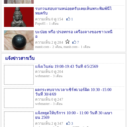
รบกวนสอบถามหน่อยครับเคยเห็นพระพิมพ์นี้ไ
หมครับ
ความเห็น 0 ดู 154
1
Popo01 -
1 เดือน
บะป่อย หรือ ปรอทกรอ เครื่องลางของชาวเหนื
อ
ความเห็น 2 ดู 284
7
manit.com -
, manit.com -
2 เดือน
1 เดือน
แจ้งข่าวสารเว็บ
แจ้งเว็บล่ม 19:08-19:43 วันที่ 4/5/2569
ความเห็น 0 ดู 204
webmaster -
3 เดือน
ผลกระทบจากเวลาเซิร์ฟเวอร์ผิด 10:30 -15:00
วันที่ 30/4/69
ความเห็น 0 ดู 247
webmaster -
3 เดือน
แจ้งหยุดให้บริการ 10:00 - 11:00 วันที่ 30 เมษา
ยน 2569
ความเห็น 2 ดู 347
3