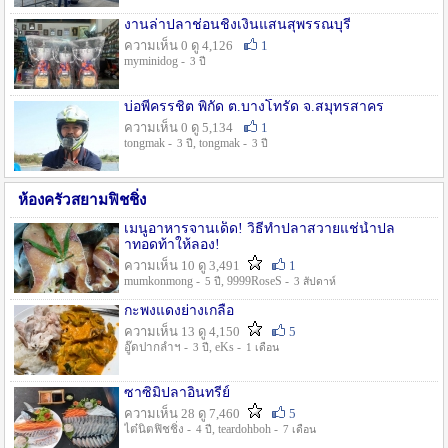
งานล่าปลาช่อนชิงเงินแสนสุพรรณบุรี
ความเห็น 0 ดู 4,126
1
myminidog -
3 ปี
บ่อพี่ครรชิต พิกัด ต.บางโทรัด จ.สมุทรสาคร
ความเห็น 0 ดู 5,134
1
tongmak -
, tongmak -
3 ปี
3 ปี
ห้องครัวสยามฟิชชิ่ง
เมนูอาหารจานเด็ด! วิธีทำปลาสวายแช่น้ำปล
าทอดท้าให้ลอง!
ความเห็น 10 ดู 3,491
1
mumkonmong -
, 9999RoseS -
5 ปี
3 สัปดาห์
กะพงแดงย่างเกลือ
ความเห็น 13 ดู 4,150
5
อู๊ดปากลำฯ -
, eKs -
3 ปี
1 เดือน
ซาซิมิปลาอินทรีย์
ความเห็น 28 ดู 7,460
5
ไต๋นิตฟิชชิ่ง -
, teardohboh -
4 ปี
7 เดือน