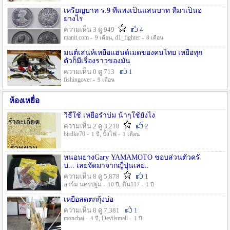
เหรียญบาท ร.9 ที่แพงเป็นแสนบาท ที่มาเป็นอ
ย่างไร
ความเห็น 3 ดู 949
4
manit.com -
, d1_fighter -
9 เดือน
8 เดือน
มนต์เสน่ห์เหยื่อแฮนด์เมดของคนไทย เหยื่อทุก
ตัวก็มีเรื่องราวของมัน
ความเห็น 0 ดู 713
1
fishingover -
9 เดือน
ห้องเหยื่อ
วิธืใช้ เหยื่อรำบ่ม น้าๆใช้ยังไง
ความเห็น 2 ดู 3,218
2
birdke70 -
, บั้งไฟ -
1 ปี
1 เดือน
หนอนยางGary YAMAMOTO ชอบส่วนตัวครั
บ... เลยจัดมาจากญี่ปุ่นเลย..
ความเห็น 8 ดู 5,878
1
อาร์ม นครปฐม -
, ดิน117 -
10 ปี
1 ปี
เหยื่อสดตกกุ้งบ่อ
ความเห็น 8 ดู 7,381
1
monchai -
, Devilsmall -
4 ปี
1 ปี