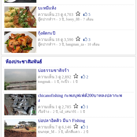
บะหมี่แห้ง
ความเห็น 23 ดู 4,703
5
อู๊ดปากลำฯ -
, Joeey_88 -
3 ปี
7 เดือน
กุ้งผัดกะปิ
ความเห็น 18 ดู 3,590
3
อู๊ดปากลำฯ -
, hangman_za -
3 ปี
10 เดือน
ห้องประชาสัมพันธ์
บ่อธรรมชาติจร้า
ความเห็น 3 ดู 2,892
2
tongmak -
, กะปิ๋ว -
1 ปี
1 ปี
chicanofishing กะพงบุฟเฟ่ต์200บาทลงปลากะพ
ง
ความเห็น 1 ดู 2,785
1
เรือจ้าง -
, เอ๋_เสนา91 -
2 ปี
1 ปี
บ่อปลาอิคคิว มีนา Fishing
ความเห็น 7 ดู 6,146
1
ธนกฤต_M -
, เด็กสี่แคว -
3 ปี
2 ปี