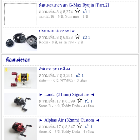
คุ้ยแคะแกะรอก G-Max Ryujin [Part.2]
ความเห็น 8 ดู 8,274
1
morn2516 -
, Num mea -
9 ปี
1 ปี
ประกอบ steez sv tw
ความเห็น 8 ดู 6,933
1
Kodin -
, sa_ra_raw -
8 ปี
2 ปี
ห้องแต่งรอก
อัพเดท px เหลือง
ความเห็น 7 ดู 3,591
1
shito--- -
, พราน05 -
6 ปี
3 เดือน
► Lauda (31mm) Signature ◄
ความเห็น 17 ดู 6,399
1
Soros R -
, Toddy Dada -
8 ปี
4 เดือน
► Alphas Air (32mm) Custom ◄
ความเห็น 17 ดู 8,347
1
Soros R -
, Toddy Dada -
8 ปี
4 เดือน