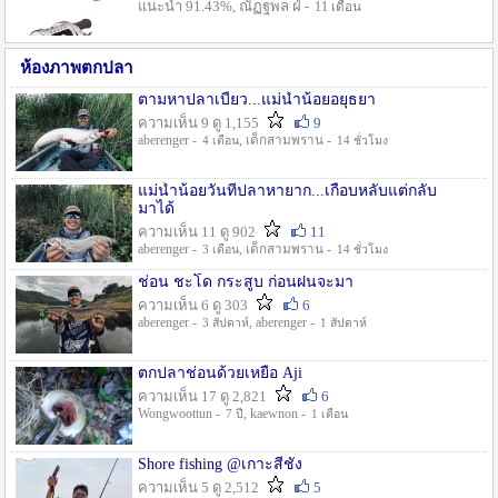
แนะนำ 91.43%, ณัฏฐพล ฝ่ -
11 เดือน
ห้องภาพตกปลา
ตามหาปลาเบี้ยว...แม่น้ำน้อยอยุธยา
ความเห็น 9 ดู 1,155
9
aberenger -
, เด็กสามพราน -
4 เดือน
14 ชั่วโมง
แม่น้ำน้อยวันที่ปลาหายาก...เกือบหลับแต่กลับ
มาได้
ความเห็น 11 ดู 902
11
aberenger -
, เด็กสามพราน -
3 เดือน
14 ชั่วโมง
ช่อน ชะโด กระสูบ ก่อนฝนจะมา
ความเห็น 6 ดู 303
6
aberenger -
, aberenger -
3 สัปดาห์
1 สัปดาห์
ตกปลาช่อนด้วยเหยื่อ Aji
ความเห็น 17 ดู 2,821
6
Wongwoottun -
, kaewnon -
7 ปี
1 เดือน
Shore fishing @เกาะสีชัง
ความเห็น 5 ดู 2,512
5