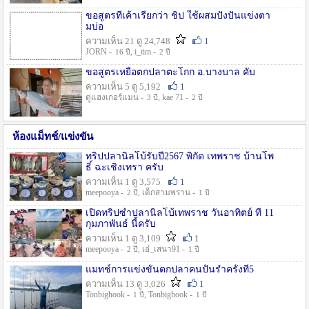
ขอสูตรที่เค้าเรียกว่า ชิป ใช้ผสมปังปั่นแข่งตา
มบ่อ
ความเห็น 21 ดู 24,748
1
JORN -
, i_tim -
16 ปี
2 ปี
ขอสูตรเหยื่อตกปลาตะโกก อ.บางบาล คับ
ความเห็น 5 ดู 5,192
1
ตู่แฮงเกอร์แมน -
, kae 71 -
3 ปี
2 ปี
ห้องแม็ทช์/แข่งขัน
ทริปปลานิลโบ้รับปี2567 พิกัด เทพราช บ้านโพ
ธิ์ ฉะเชิงเทรา ครับ
ความเห็น 1 ดู 3,575
1
meepooya -
, เด็กสามพราน -
2 ปี
1 ปี
เปิดทริปซ้ำปลานิลโบ้เทพราช วันอาทิตย์ ที่ 11
กุมภาพันธ์ นี้ครับ
ความเห็น 1 ดู 3,109
1
meepooya -
, เอ๋_เสนา91 -
2 ปี
1 ปี
แมทช์การแข่งขั้นตกปลาคนปั้นรำครั้งที่5
ความเห็น 13 ดู 3,026
1
Tonbighook -
, Tonbighook -
1 ปี
1 ปี