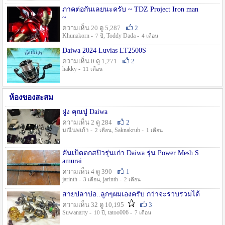
ภาคต่อกันเลยนะครับ ~ TDZ Project Iron man
~
ความเห็น 20 ดู 5,287
2
Khunakorn -
, Toddy Dada -
7 ปี
4 เดือน
Daiwa 2024 Luvias LT2500S
ความเห็น 0 ดู 1,271
2
hakky -
11 เดือน
ห้องของสะสม
ฝูง คุณปู่ Daiwa
ความเห็น 2 ดู 284
2
มณีนพเก้า -
, Saknakrub -
2 เดือน
1 เดือน
คันเบ็ดตกสปิ๋วรุ่นเก่า Daiwa รุ่น Power Mesh S
amurai
ความเห็น 4 ดู 390
1
jarinth -
, jarinth -
3 เดือน
2 เดือน
สายปลาบ่อ..ลูกๆผมเองครับ กว่าจะรวบรวมได้
ความเห็น 32 ดู 10,195
3
Suwanarty -
, tatoo006 -
10 ปี
7 เดือน