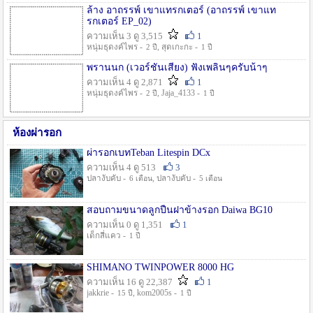
ล้าง อาถรรพ์ เขาแทรกเตอร์ (อาถรรพ์ เขาแท
รกเตอร์ EP_02)
ความเห็น 3 ดู 3,515
1
หนุ่มธุดงค์ไพร -
, สุดเกะกะ -
2 ปี
1 ปี
พรานนก (เวอร์ชั่นเสียง) ฟังเพลินๆครับน้าๆ
ความเห็น 4 ดู 2,871
1
หนุ่มธุดงค์ไพร -
, Jaja_4133 -
2 ปี
1 ปี
ห้องผ่ารอก
ผ่ารอกเบทTeban Litespin DCx
ความเห็น 4 ดู 513
3
ปลางับคับ -
, ปลางับคับ -
6 เดือน
5 เดือน
สอบถามขนาดลูกปืนฝาข้างรอก Daiwa BG10
ความเห็น 0 ดู 1,351
1
เด็กสี่แคว -
1 ปี
SHIMANO TWINPOWER 8000 HG
ความเห็น 16 ดู 22,387
1
jakkrie -
, kom2005s -
15 ปี
1 ปี