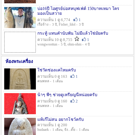
บ่อ16ปี ไอศูรย์บ่อสหบุฟเฟ่ต์ 150บาทเหมา ใคร
มองเป็นสวาย
ความเห็น 1 ดู 6,774
1
เรือจ้าง -
, Fisher_Idol -
3 ปี
3 ปี
กระทู้ แทนคำนับพัน ไม่มีแล้วใช่มั๊ยครับ
ความเห็น 10 ดู 8,755
1
wongwoottun -
, ohm-ohm -
5 ปี
4 ปี
ห้องพระเครื่อง
ใช่วัดช่องแคไหมครับ
ความเห็น 0 ดู 163
1
คนพหล -
1 เดือน
น้าๆ พี่ๆ ช่วยดูเหรียญนี้หน่อยครับ
ความเห็น 0 ดู 160
2
คนพหล -
1 เดือน
แท้เก๊ไม่สน อยากโชว์ครับ
ความเห็น 1 ดู 200
hudaark -
, จัง...ดั๊ย -
1 เดือน
1 เดือน