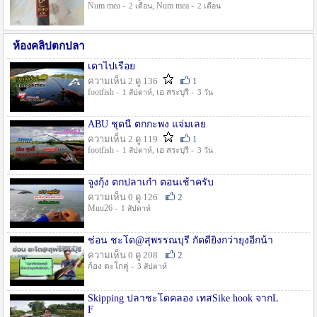
Num mea -
, Num mea -
2 เดือน
2 เดือน
ห้องคลิปตกปลา
เดาไปเรื่อย
ความเห็น 2 ดู 136
1
footfish -
, เอ สระบุรี -
1 สัปดาห์
3 วัน
ABU ชุดนี้ ตกกะพง แจ่มเลย
ความเห็น 2 ดู 119
1
footfish -
, เอ สระบุรี -
1 สัปดาห์
3 วัน
จูงกุ้ง ตกปลาเก๋า ตอนเช้าครับ
ความเห็น 0 ดู 126
2
Muu26 -
1 สัปดาห์
ช่อน ชะโด@สุพรรณบุรี กัดดียิ่งกว่ายุงอีกน้า
ความเห็น 0 ดู 208
2
ก้อง ตะโกคู่ -
3 สัปดาห์
Skipping ปลาชะโดคลอง เทสSike hook จากL
F