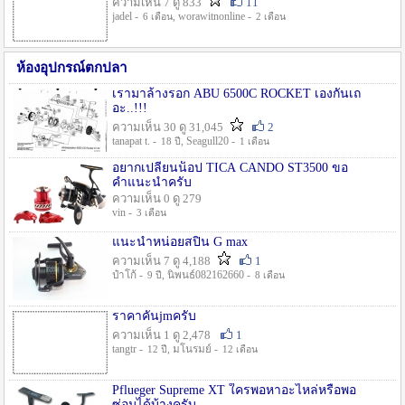
ความเห็น 7 ดู 833
11
jadel -
, worawitnonline -
6 เดือน
2 เดือน
ห้องอุปกรณ์ตกปลา
เรามาล้างรอก ABU 6500C ROCKET เองกันเถ
อะ..!!!
ความเห็น 30 ดู 31,045
2
tanapat t. -
, Seagull20 -
18 ปี
1 เดือน
อยากเปลี่ยนน็อป TICA CANDO ST3500 ขอ
คำแนะนำครับ
ความเห็น 0 ดู 279
vin -
3 เดือน
แนะนำหน่อยสปิน G max
ความเห็น 7 ดู 4,188
1
ป๋าโก้ -
, นิพนธ์082162660 -
9 ปี
8 เดือน
ราคาคันjmครับ
ความเห็น 1 ดู 2,478
1
tangtr -
, มโนรมย์ -
12 ปี
12 เดือน
Pflueger Supreme XT ใครพอหาอะไหล่หรือพอ
ซ่อมได้บ้างครับ