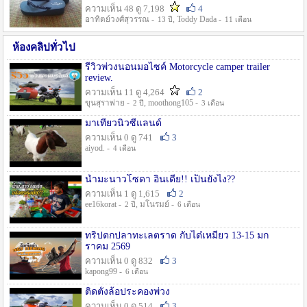
ความเห็น 48 ดู 7,198
4
อาทิตย์วงศ์สุวรรณ -
, Toddy Dada -
13 ปี
11 เดือน
ห้องคลิปทั่วไป
รีวิวพ่วงนอนมอไซค์ Motorcycle camper trailer
review.
ความเห็น 11 ดู 4,264
2
ขุนสุราพ่าย -
, moothong105 -
2 ปี
3 เดือน
มาเที่ยวนิวซีแลนด์
ความเห็น 0 ดู 741
3
aiyod. -
4 เดือน
น้ำมะนาวโซดา อินเดีย!! เป็นยังไง??
ความเห็น 1 ดู 1,615
2
ee16korat -
, มโนรมย์ -
2 ปี
6 เดือน
ทริปตกปลาทะเลตราด กับไต๋เหมี่ยว 13-15 มก
ราคม 2569
ความเห็น 0 ดู 832
3
kapong99 -
6 เดือน
ติดตั้งล้อประคองพ่วง
ความเห็น 0 ดู 514
3