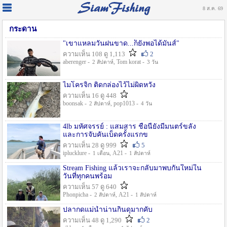
8 ส.ค. 69
กระดาน
"เขาแหลมวันฝนขาด...ก็ยังพอได้มันส์"
ความเห็น 108 ดู 1,113
2
aberenger -
, Tom korat -
2 สัปดาห์
3 วัน
ไมโครจิ้ก ติดกล่องไว้ไม่ผิดหวัง
ความเห็น 16 ดู 448
boonsak -
, pop1013 -
2 สัปดาห์
4 วัน
4lb มหัศจรรย์ : แสมสาร ชื่อนี้ยังมีมนตร์ขลัง
และการจับคันเบ็ดครั้งแรกข
ความเห็น 28 ดู 999
5
iplucklure -
, A21 -
1 เดือน
1 สัปดาห์
Stream Fishing แล้วเราจะกลับมาพบกันใหม่ใน
วันที่ทุกคนพร้อม
ความเห็น 57 ดู 640
Phonpicha -
, A21 -
2 สัปดาห์
1 สัปดาห์
ปลากดแม่น้ำน่านกินดุมากคับ
ความเห็น 48 ดู 1,290
2