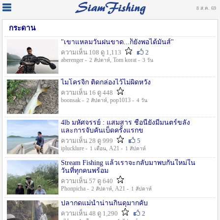
8 ส.ค. 69
กระดาน
"เขาแหลมวันฝนขาด...ก็ยังพอได้มันส์"
ความเห็น 108 ดู 1,113
2
aberenger -
, Tom korat -
2 สัปดาห์
3 วัน
ไมโครจิ้ก ติดกล่องไว้ไม่ผิดหวัง
ความเห็น 16 ดู 448
boonsak -
, pop1013 -
2 สัปดาห์
4 วัน
4lb มหัศจรรย์ : แสมสาร ชื่อนี้ยังมีมนตร์ขลัง
และการจับคันเบ็ดครั้งแรกข
ความเห็น 28 ดู 999
5
iplucklure -
, A21 -
1 เดือน
1 สัปดาห์
Stream Fishing แล้วเราจะกลับมาพบกันใหม่ใน
วันที่ทุกคนพร้อม
ความเห็น 57 ดู 640
Phonpicha -
, A21 -
2 สัปดาห์
1 สัปดาห์
ปลากดแม่น้ำน่านกินดุมากคับ
ความเห็น 48 ดู 1,290
2