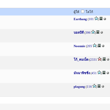
ผู้ให้
โลโก้
Earthang
(
101
)
บอลบีที
(
396
)
Noonnie
(
205
)
โก้_คมเบ็ด
(
2331
)
มัจฉาฟิชชิ่ง
(
451
)
plagung
(
116
)