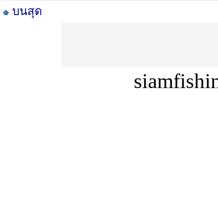
บนสุด
siamfish