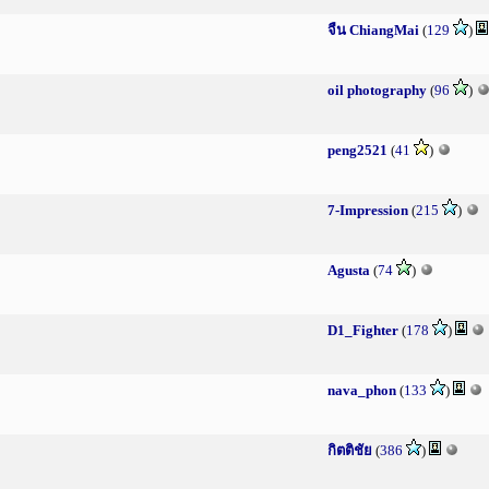
จืน ChiangMai
(
129
)
oil photography
(
96
)
peng2521
(
41
)
7-Impression
(
215
)
Agusta
(
74
)
D1_Fighter
(
178
)
nava_phon
(
133
)
กิตติชัย
(
386
)