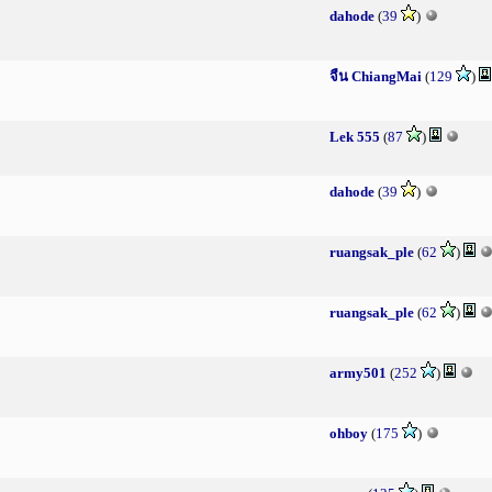
dahode
(
39
)
จืน ChiangMai
(
129
)
Lek 555
(
87
)
dahode
(
39
)
ruangsak_ple
(
62
)
ruangsak_ple
(
62
)
army501
(
252
)
ohboy
(
175
)