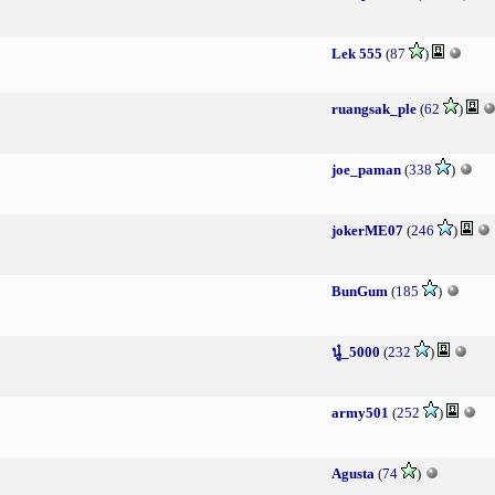
Lek 555
(
87
)
ruangsak_ple
(
62
)
joe_paman
(
338
)
jokerME07
(
246
)
BunGum
(
185
)
นู๋_5000
(
232
)
army501
(
252
)
Agusta
(
74
)