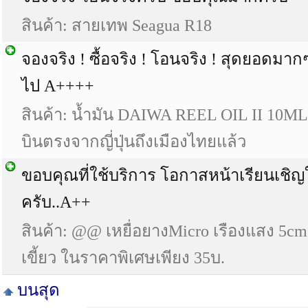
สินค้า: สายเทพ Seagua R18
จองจริง ! ซื้อจริง ! โอนจริง ! สุดยอดมา
ไป A++++
สินค้า: น้ำมัน DAIWA REEL OIL II 10ML
บินตรงจากญี่ปุ่นถึงเมืองไทยแล้ว
ขอบคุณที่ใช้บริการ โอกาสหน้าเรียนเชิ
ครับ..A++
สินค้า: @@ เหยื่อยางMicro เรืองแสง 5c
เขี้ยว ในราคาพิเศษเพียง 35บ.
บนสุด