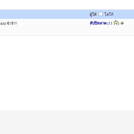
ผู้ให้
โลโก้
สัปปิหลาด
(
11
)
ง ชัวร์!!!