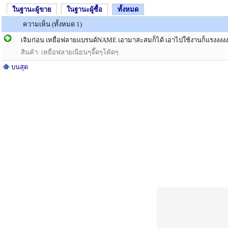
ในฐานะผู้ขาย
ในฐานะผู้ซื้อ
ทั้งหมด
ความเห็น (ทั้งหมด 1)
เจิมก่อน เหยื่อฟลายแบรนด์NAME เอามาสะสมก็ได้ เอาไปใช้งานก็แรงงงงงงง
สินค้า: เหยื่อฟลายเนียนๆจี๊ดๆโค้ดๆ
บนสุด