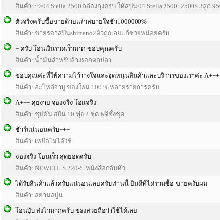
สินค้า: ::>04 Stella 2500 กล่องถุงครบ ให้สปูน 04 Stella 2500+2500S 3ลูก 9
ตัวจริงครับซื้อขายด้วยแล้วสบายใจชัว1000000%
สินค้า: ขายรอกสปินshimano2ตัวถูกเลยแก้ซวยหน่อยครับ
+ ครับ โอนเงินรวดเร็วมาก ขอบคุณครับ
สินค้า: น้ำมันสำหรับล้างรอกตกปลา
ขอบคุณค่ะที่ให้ความไว้วางใจและอุดหนุนสินค้าและบริการของเราค่ะ A+++
สินค้า: อะไหล่อาบู ของใหม่ 100 % หลายรายการครับ
A+++ คุยง่าย จองจริง โอนจริง
สินค้า: ชุปคัน สปิน 10 ฟุต 2 ชุด ฟูจิทั้งชุด
ชัวร์แน่นอนครับ+++
สินค้า: เหยื่อไม่ได้ใช้
จองจริง โอนเร็ว สุดยอดครับ
สินค้า: NEWELL S 220-5. หนังสือกลับหัว
ได้รับสินค้าแล้วครับแน่นอนเลยครับท่านนี้ ยินดีที่ได่ร่วมซื้อ-ขายครับผม
สินค้า: สยามสปูน
โอนปุ๊บ ส่งไวมากครับ ของสวยถือว่าใช้ได้เลย