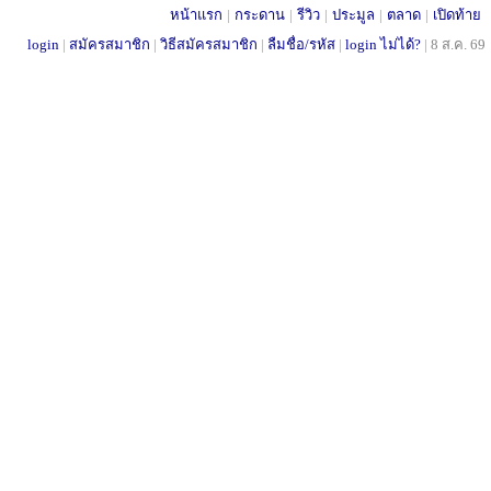
หน้าแรก
|
กระดาน
|
รีวิว
|
ประมูล
|
ตลาด
|
เปิดท้าย
login
|
สมัครสมาชิก
|
วิธีสมัครสมาชิก
|
ลืมชื่อ/รหัส
|
login ไม่ได้?
|
8 ส.ค. 69