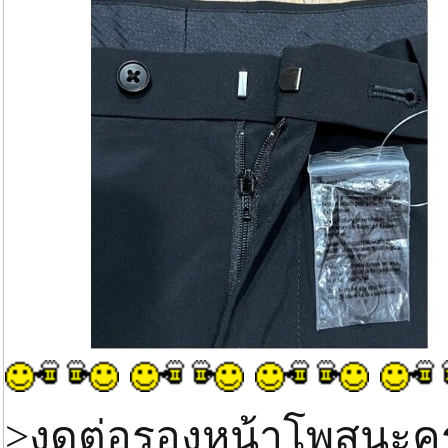
>งดต่อรองหน้าโพสนะค