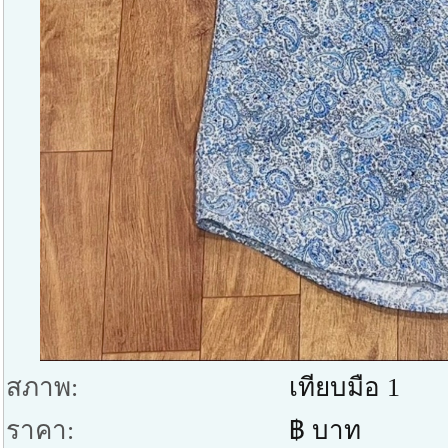
สภาพ:
เทียบมือ 1
ราคา:
฿ บาท