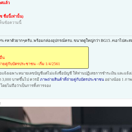
ศแล้ว
ชื่อนี้เท่านั้น)
ห็นข้อความนี้
00% #หาตัวยากๆครับ..พร้อมกล่องอุปกรณ์ครบ..ขนาดดูใหญ่กว่า BG15..#เอาไปสะสม 
ื่น
่ายคู่กับบัตรประชาชน - เริ่ม 1/4/2561
อแจ้งเฉพาะหมายเลขบัญชีแต่ไม่แจ้งชื่อบัญชี ให้ท่านปฏิเสธการชำระเงิน และแจ้งเร
ค่า 3,000 บาทขึ้นไป ควรมี
ภาพถ่ายสินค้าที่ถ่ายคู่กับบัตรประชาชน
อย่างน้อย 1 ภาพ ห
้ โดยไม่ถือว่าเป็นการทิ้งการจอง
2