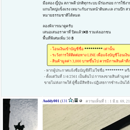
มือสอง ญี่ปุ่น สภาพดี ปกติทุกระบบ มีร่องรอย การใช้งา
แกนใหญ่แข็งแรง เหมาะกับงานหน้าดินทะเล งานบึก ส
หมายธรรมชาติได้หมด
ลองพิจารณาดูครับ
เสนอเสนอราคาที่ ปิดแล้ว❌฿ รวมส่งเอกชน
พื้นที่พิเศษเพิ่ม 50 ฿
- โอนเงินเข้าบัญชีชื่อ
*********
เท่านั้น
- ระวังการให้ติดต่อทาง LINE เพื่อแจ้งบัญชีโอนเงินอ
- สินค้ามูลค่า 3,000 บาทขึ้นไป ควรมีภาพสินค้าที่ถ
- หากผู้ประกาศแจ้งชื่อบัญชีที่ไม่ใช่ชื่อ
*********
หรื
- ตั้งแต่วันที่ 1/4/2561 เป็นต้นไป การลงขายสินค้ามูล
ขายไม่ส่งภาพให้ ผู้ซื้อมีสิทธิจะปฎิเสธการชำระเงินได
Auddy001
(
131
)
ความเห็นที่ 1 : 1 มิ.ย. 69, 2