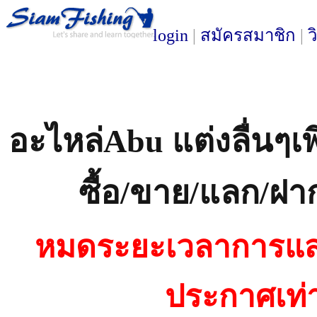
login
|
สมัครสมาชิก
|
ว
อะไหล่Abu แต่งลื่นๆเพิ
ซื้อ/ขาย/แลก/ฝาก
หมดระยะเวลาการแสด
ประกาศเท่าน