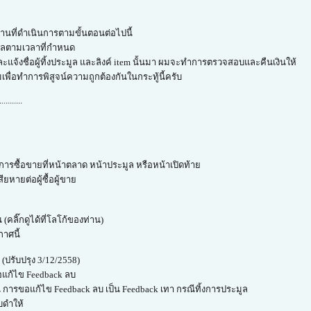
่านที่ดำเนินการตามขั้นตอนต่อไปนี้
มูลตามเวลาที่กำหนด
ะแจ้งชื่อผู้ทิ้งประมูล และลิงค์ item นั้นมา ผมจะทำการตรวจสอบและคืนเงินให้
ผมเพื่อทำการพิสูจน์ความถูกต้องกันในกระทู้นี้ครับ
...........
ารซื้อขายที่หน้าตลาด หน้าประมูล หรือหน้าเปิดท้าย
ยหายต่อผู้ซื้อผู้ขาย
(คลิ๊กดูได้ที่โลโก้ของท่าน)
กาศนี้
ปรับปรุง 3/12/2558)
รขอแก้ไข Feedback ลบ
 การขอแก้ไข Feedback ลบ เป็น Feedback เทา กรณีทิ้งการประมูล
บดำให้