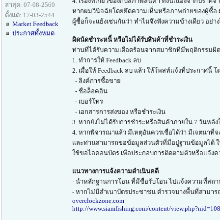
4. เรื่องที่เกี่ยวข้องกับสภาพสินค้า ทั้งนี้เนื่องจ
ล่าสุด: 07-08-2569
หากผมวินิจฉัยโดยยึดความเห็นหรือภาพถ่ายของผู้ซื้อ 
ตั้งแต่: 17-03-2544
ผู้ซื้อก็จะแย้งเช่นกันว่า ทำไมจึงฟังความข้างเดียว อย่
Market Feedback
ประกาศทั้งหมด
ผิดนัดชำระหนี้ หรือไม่ได้รับสินค้าที่ชำระเงิน
ท่านที่ได้รับความเดือดร้อนจากสมาชิกที่มีพฤติกรรมผิด
1. ทำการให้ Feedback ลบ
2. เมื่อให้ Feedback ลบ แล้ว ให้โพสท์แจ้งที่ประกาศนี้ 
- ลิงค์การซื้อขาย
- ชื่อล็อคอิน
- เบอร์โทร
- เอกสารการส่งของ หรือชำระเงิน
3. หากยังไม่ได้รับการชำระหรือสินค้าภายใน 7 วันหลังให
4. หากพิจารณาแล้ว มีเหตุอันควรเชื่อได้ว่า มีเจตนาที่
และท่านสามารถขอข้อมูลส่วนตัวที่มีอยู่ฐานข้อมูลได้
ใช้ขอไอคอนบัตร เพื่อประกอบการติดตามตัวหรือแจ้งค
แนวทางการแจ้งความดำเนินคดี
- นำหลักฐานการโอน ที่มีชื่อรับโอน ไปแจ้งความที่สถาน
- หากไม่มีสำเนาบัตรประชาชน ตำรวจบางพื้นที่สามารถ
overclockzone.com
http://www.siamfishing.com/content/view.php?nid=10