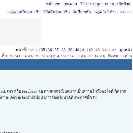
หน้าแรก
|
กระดาน
|
รีวิว
|
ประมูล
|
ตลาด
|
เปิดท้าย
login
|
สมัครสมาชิก
|
วิธีสมัครสมาชิก
|
ลืมชื่อ/รหัส
|
login ไม่ได้?
|
7 ส.ค. 69
หน้าที่:
<<
<
|
35
|
36
|
37
|
38
|
39
|
40
|
41
|
42
|
43
|
44
>
>>
ทุกหน้า
ห็น: 20,341 - [4 ส.ค. 69, 22:45] ดู: 4,338,654 - [7 ส.ค. 69, 14:20] ติดตาม: 3 ท่าน
ack เทา หรือ Feedback ลบ ตามแต่กรณี แต่หากเป็นความไม่พึงพอใจที่เกิดจาก
ท่านแจ้งรายละเอียดเพื่อทำการร้องเรียนได้ที่ประกาศนี้ครับ