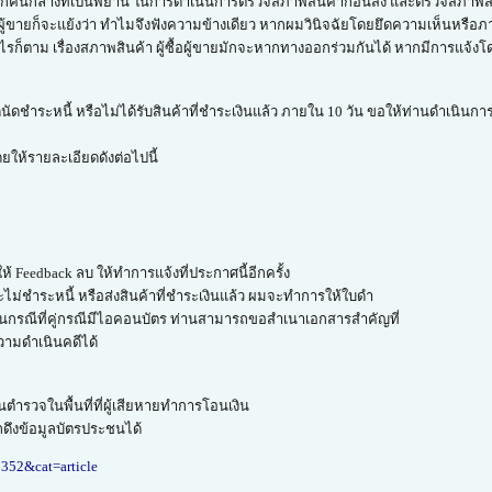
ากปราศจากคนกลางที่เป็นพยาน ในการดำเนินการตรวจสภาพสินค้าก่อนส่ง และตรวจสภาพ
ผู้ขายก็จะแย้งว่า ทำไมจึงฟังความข้างเดียว หากผมวินิจฉัยโดยยึดความเห็นหรือภ
างไรก็ตาม เรื่องสภาพสินค้า ผู้ซื้อผู้ขายมักจะหากทางออกร่วมกันได้ หากมีการแจ้งโด
นัดชำระหนี้ หรือไม่ได้รับสินค้าที่ชำระเงินแล้ว ภายใน 10 วัน ขอให้ท่านดำเนินกา
โดยให้รายละเอียดดังต่อไปนี้
้ Feedback ลบ ให้ทำการแจ้งที่ประกาศนี้อีกครั้ง
จะไม่ชำระหนี้ หรือส่งสินค้าที่ชำระเงินแล้ว ผมจะทำการให้ใบดำ
 ในกรณีที่คู่กรณีมีไอคอนบัตร ท่านสามารถขอสำเนาเอกสารสำคัญที่
วามดำเนินคดีได้
ตำรวจในพื้นที่ที่ผู้เสียหายทำการโอนเงิน
ดึงข้อมูลบัตรประชนได้
8352&cat=article