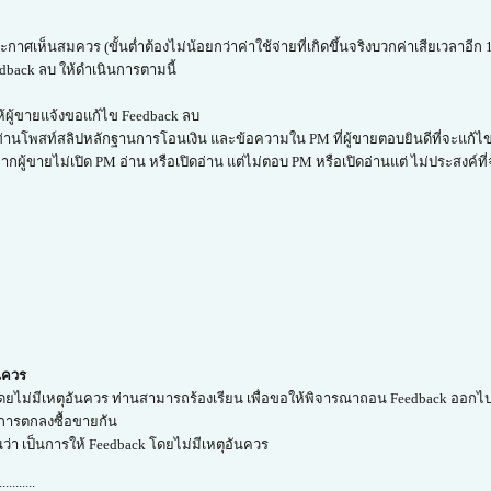
กาศเห็นสมควร (ขั้นต่ำต้องไม่น้อยกว่าค่าใช้จ่ายที่เกิดขึ้นจริงบวกค่าเสียเวลาอี
dback ลบ ให้ดำเนินการตามนี้
้ผู้ขายแจ้งขอแก้ไข Feedback ลบ
ท่านโพสท์สลิปหลักฐานการโอนเงิน และข้อความใน PM ที่ผู้ขายตอบยินดีที่จะแก้ไข
กผู้ขายไม่เปิด PM อ่าน หรือเปิดอ่าน แต่ไม่ตอบ PM หรือเปิดอ่านแต่ ไม่ประสงค์ที่
ันควร
โดยไม่มีเหตุอันควร ท่านสามารถร้องเรียน เพื่อขอให้พิจารณาถอน Feedback ออกไปไ
ำการตกลงซื้อขายกัน
็นว่า เป็นการให้ Feedback โดยไม่มีเหตุอันควร
...........