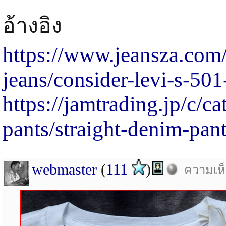
อ้างอิง
https://www.jeansza.com/a
jeans/consider-levi-s-50
https://jamtrading.jp/c/c
pants/straight-denim-pan
webmaster
(
111
)
ความเห็