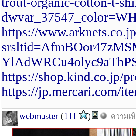
trout-organic-cotton-t-sh
dwvar_37547_color=WH
https://www.arknets.co.j
srsltid=AfmBOor47zM
YlAdWRCu4olyc9aThP
https://shop.kind.co.jp
https://jp.mercari.com/
webmaster
(
111
)
ความเห็