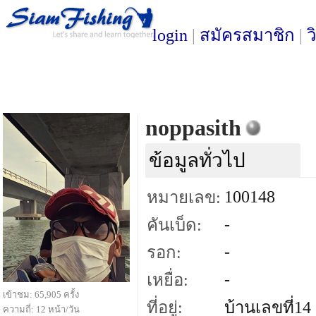
login
|
สมัครสมาชิก
|
ว
noppasith
ข้อมูลทั่วไป
100148
หมายเลข:
-
คันเบ็ด:
-
รอก:
-
เหยื่อ:
เข้าชม: 65,905 ครั้ง
ที่อยู่:
บ้านเลขที่14
ความถี่: 12 หน้า/วัน