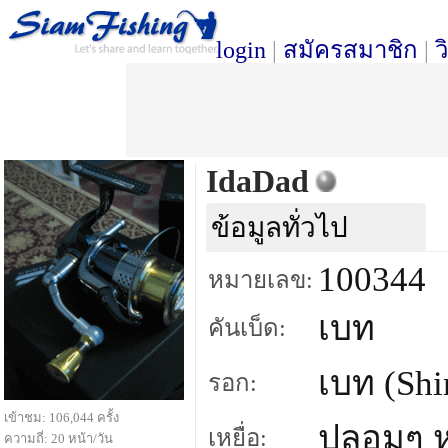
login
|
สมัครสมาชิก
|
ว
IdaDad
ข้อมูลทั่วไป
100344
หมายเลข:
เบท
คันเบ็ด:
เบท (Sh
รอก:
เข้าชม: 106,044 ครั้ง
ปลอมๆ 
เหยื่อ:
ความถี่: 20 หน้า/วัน