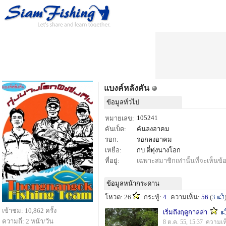
แบงค์หลังคัน
ข้อมูลทั่วไป
105241
หมายเลข:
คันเบ็ด:
คันลงอาคม
รอก:
รอกลงอาคม
เหยื่อ:
กบ ตี๋ทุ่งนางโอก
ที่อยู่:
เฉพาะสมาชิกเท่านั้นที่จะเห็นข้อม
ข้อมูลหน้ากระดาน
โหวต: 26
กระทู้:
4
ความเห็น:
56
(
3
เข้าชม: 10,862 ครั้ง
เริ่มถึงฤดูกาลล่า
ความถี่: 2 หน้า/วัน
8 ต.ค. 55, 15:37 ความเห