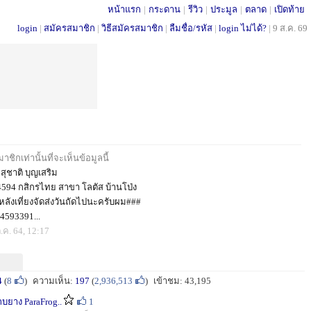
หน้าแรก
|
กระดาน
|
รีวิว
|
ประมูล
|
ตลาด
|
เปิดท้าย
login
|
สมัครสมาชิก
|
วิธีสมัครสมาชิก
|
ลืมชื่อ/รหัส
|
login ไม่ได้?
|
9 ส.ค. 69
ชิกเท่านั้นที่จะเห็นข้อมูลนี้
 สุชาติ บุญเสริม
594 กสิกรไทย สาขา โลตัส บ้านโป่ง
ลังเที่ยงจัดส่งวันถัดไปนะครับผม###
4593391...
.ค. 64, 12:17
4
(
8
)
ความเห็น:
197
(
2,936,513
)
เข้าชม: 43,195
กบยาง ParaFrog..
1