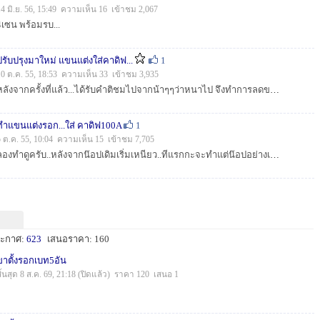
14 มิ.ย. 56, 15:49 ความเห็น 16 เข้าชม 2,067
4เซน พร้อมรบ...
ปรับปรุงมาใหม่ แขนแต่งใส่คาดิฟ...
1
10 ต.ค. 55, 18:53 ความเห็น 33 เข้าชม 3,935
หลังจากครั้งที่แล้ว...ได้รับคำติชมไปจากน้าๆๆว่าหนาไป จึงทำการลดขนาดลงให้บางกว่าเดิม..และดูมีมิติมากขึ้นกว่าเดิม สวยมั้ยครับผม...ติชมได้นะครับ....
ทำแขนแต่งรอก...ใส่ คาดิฟ100A
1
5 ต.ค. 55, 10:04 ความเห็น 15 เข้าชม 7,705
ลองทำดูครับ..หลังจากน๊อปเดิมเริ่มเหนียว..ทีแรกกะจะทำแต่น๊อปอย่างเดียว เลยไปเลยมาได้ออกมาทั้งแขนด้วยเลยครับ..ติชมได้นะครับน้า.. งานทำจากอลูมิเนียมเสาใ...
ะกาศ:
623
เสนอราคา: 160
ขาตั้งรอกเบท5อัน
สิ้นสุด 8 ส.ค. 69, 21:18 (ปิดแล้ว) ราคา 120 เสนอ 1