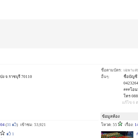
ชื่อตามบัตร:
เฉพาะสมา
ป่ง จ.ราชบุรี 70110
อื่นๆ:
ชื่อบัญชี
0423264
###โอนห
โทร 088
แก้ไข 6 ต
ข้อมูลห้อง
704
(
31
)
เข้าชม: 53,921
โหวต: 55
เรื่อง:
1
1