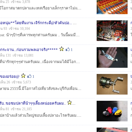
ห็น 25 เข้าชม 3,878
สวัสดีครับน้าๆ วันนี้ได้มีโอกาสมาตกปลาและเทสเรือยางเล็กๆราคาไม่แพงดูครับ ว่าจะออกมาในรูปแบบไหน...ลองมาติดตามชมกันนะครับผม... :grin: :grin: :grin:...
หนุ่ม**โดยทีมงาน เจิร์กกระดี่@หัวคันบ่อ...
1
็น 93 เข้าชม 10,104
กราบสวัสดี.. :prost: :prost: น้าๆป้าๆที่เคารพทุกท่านครับผม .. วันนี้ผมมีทริปตกปลากระพงที่ บ่อหนุ่ม มาฝากครับผม... มีการแบ่งทีมดวลกัน ในระยะเวลา ตั้...
กระจาน...ก่อนรวมพลเอาจริง*****
1
ห็น 131 เข้าชม 13,081
กราบสวัสดี น้าๆๆป้าๆๆที่น่ารักทุกๆๆท่านครับผม...เนื่องจากผมได้มีโอกาสไปแก่งกระจานเลยหาหมายสวยๆที่พักแจ่มๆบรรยากาศดีๆมาฝากครับ...ตั้งใจจะไปแค่เช้ากลับเ...
ีแต่ของอร่อย@
1
เห็น 26 เข้าชม 5,673
เนื่องจากวันที่13-15 เมษายน 2555นี้.มีโอกาสไปเที่ยวสังขละบุรีกับเพื่อนๆๆมาล่องแพตกปลากันและไปเที่ยวตามสถานที่ต่างๆๆเลยมีเรื่องราวสิ่งที่ประทับใจในการเ...
รับ..ขอชมปลาที่น้าๆๆเลี้ยงหน่อยครับผม..
1
เห็น 81 เข้าชม 21,185
น้าๆท่านไหนชอบเลี้ยงปลาบ้างแล้วส่วนใหญ่ชอบเลี้ยงปลาอะไรครับผม...... :smile: :smile: :grin: :grin:...