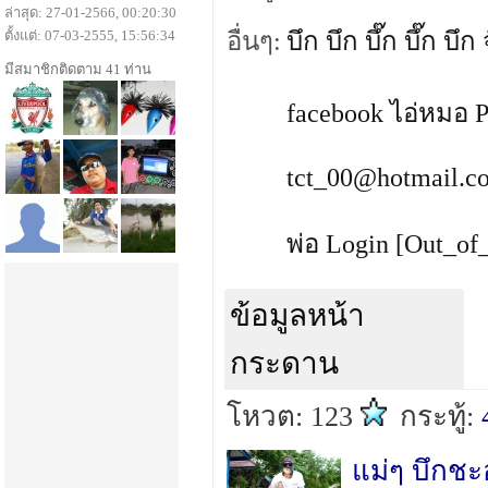
ล่าสุด: 27-01-2566, 00:20:30
ตั้งแต่: 07-03-2555, 15:56:34
อื่นๆ:
บึก บึก บึ๊ก บึ๊ก บึก จ
มีสมาชิกติดตาม 41 ท่าน
facebook ไอ่หมอ 
tct_00@hotmail.c
พ่อ Login [Out_of
ข้อมูลหน้า
กระดาน
โหวต: 123
กระทู้:
แม่ๆ บึกช