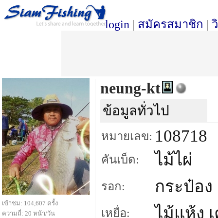
login
|
สมัครสมาชิก
|
ว
neung-kt
ข้อมูลทั่วไป
108718
หมายเลข:
ไม้ไผ่
คันเบ็ด:
กระป๋อง
รอก:
เข้าชม: 104,607 ครั้ง
ไม้แห้ง 
เหยื่อ:
ความถี่: 20 หน้า/วัน