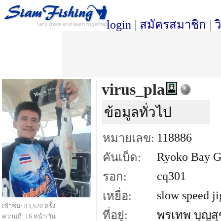
login
|
สมัครสมาชิก
|
ว
virus_pla
ข้อมูลทั่วไป
118886
หมายเลข:
Ryoko Bay 
คันเบ็ด:
cq301
รอก:
slow speed ji
เหยื่อ:
เข้าชม: 83,520 ครั้ง
ที่อยู่:
พรเทพ บุญสุ
ความถี่: 16 หน้า/วัน