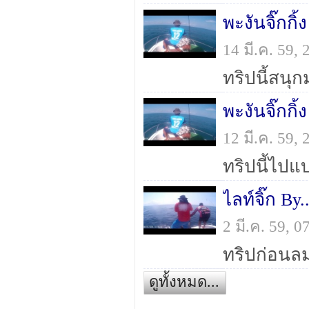
พะงันจิ๊กกิ้
14 มี.ค. 59,
พะงันจิ๊กกิ้
12 มี.ค. 59,
ไลท์จิ๊ก By
2 มี.ค. 59, 
ทริปก่อนลม
ดูทั้งหมด...