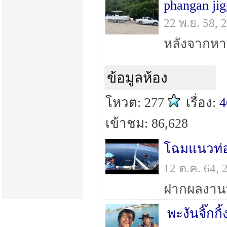
phangan jig
22 พ.ย. 58,
ข้อมูลห้อง
โหวต: 277
เรื่อง:
4
เข้าชม: 86,628
โฉมแนวท่อห
12 ต.ค. 64,
พะงันจิ๊กกิ