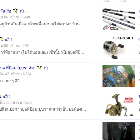
ว๊นเรือ
1
็น 66 เข้าชม 6,448
สวัสดีครับน้าๆทุกท่าน อยู่บ้านมันเบือเลยโทรเพื่อนชวนไปตกปลา บ้านหมู่ปาร์ค ท่าช้าง(สนามหลวง) :grin: :grin: :grin:...
1
็น 68 เข้าชม 6,791
หลังกลับจากบึงคืนวันศุกร์ที่ผ่านมา (ไม่ได้นอนเลย) เช้านี้มาโผล่บ่อพี่ป้อม(บางพลี) ไปเพราะใจมัน...
บ่อ พี่ป้อม (บุษราคัม)
1
ห็น 47 เข้าชม 6,564
่อ กากๆๆ อิอิ
1
ห็น 79 เข้าชม 7,556
ไปเทส ปลายาง เราได้เปลี่ยนบ่อจากบ่อพี่ป้อม(บุษราคัมเก่า)เป็น บ่อน้องเนย บางนาตราด กม 39 เดินทางเช้าวันเสาร์ที่ 1 กันยายน :cool: :cool:...