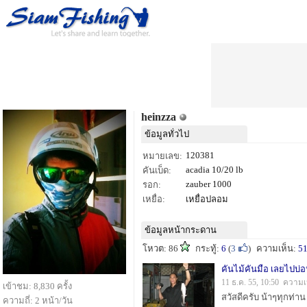
heinzza
ข้อมูลทั่วไป
120381
หมายเลข:
acadia 10/20 lb
คันเบ็ด:
zauber 1000
รอก:
เหยื่อ:
เหยื่อปลอม
ข้อมูลหน้ากระดาน
โหวต: 86
กระทู้:
6
(
3
)
ความเห็น:
5
คันไม้คันมือ เลยไปบ่
11 ธ.ค. 55, 10:50 ความเ
เข้าชม: 8,830 ครั้ง
ความถี่: 2 หน้า/วัน