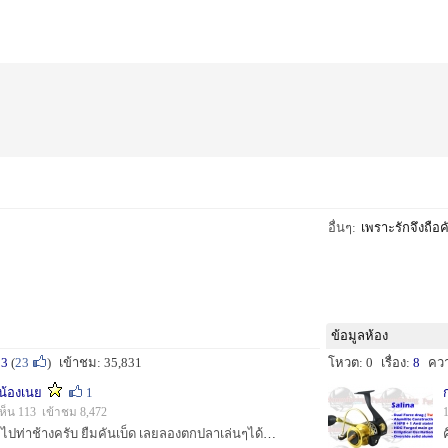
อื่นๆ:
เพราะรักจึงถือค
ข้อมูลห้อง
13
(
23
)
เข้าชม: 35,831
โหวต: 0
เรื่อง:
8
คว
อน้องเนย
1
ห็น 113 เข้าชม 8,472
สวัสดีครับ น้าๆทุกท่าน ไปท่าช้างครับ ยืมคันเบ็ด เลยลองตกปลาเล่นๆได้ซะงั้น ไอดุก :grin: :grin: :grin:...