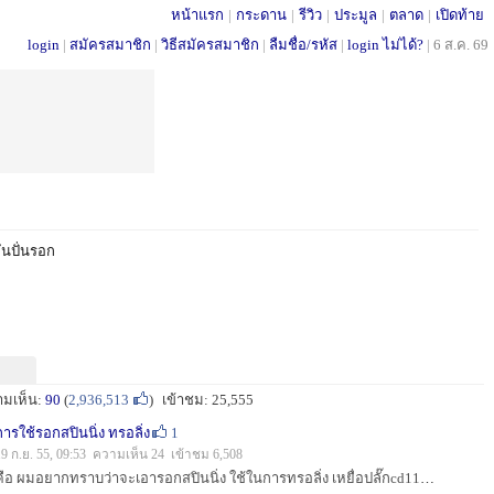
หน้าแรก
|
กระดาน
|
รีวิว
|
ประมูล
|
ตลาด
|
เปิดท้าย
login
|
สมัครสมาชิก
|
วิธีสมัครสมาชิก
|
ลืมชื่อ/รหัส
|
login ไม่ได้?
|
6 ส.ค. 69
ันปั่นรอก
ามเห็น:
90
(
2,936,513
)
เข้าชม: 25,555
การใช้รอกสปินนิ่ง ทรอลิ่ง
1
19 ก.ย. 55, 09:53 ความเห็น 24 เข้าชม 6,508
คือ ผมอยากทราบว่าจะเอารอกสปินนิ่ง ใช้ในการทรอลิ่ง เหยื่อปลั๊กcd11 สายpe6นะครับ ได้ไหมครับ...