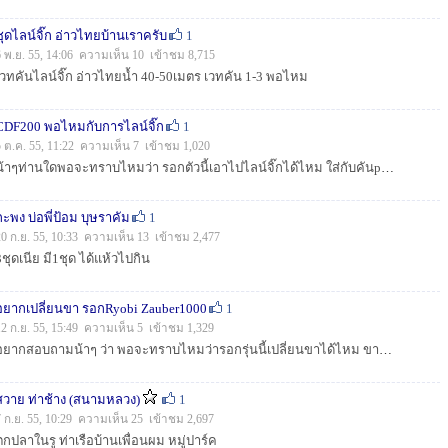
ชุดไลน์จิ๊ก อ่าวไทยบ้านเราครับ
1
6 พ.ย. 55, 14:06 ความเห็น 10 เข้าชม 8,715
เวทคันไลน์จิ๊ก อ่าวไทยน้ำ 40-50เมตร เวทคัน 1-3 พอไหม
CDF200 พอไหมกับการไลน์จิ๊ก
1
5 ต.ค. 55, 11:22 ความเห็น 7 เข้าชม 1,020
น้าๆท่านใดพอจะทราบไหมว่า รอกตัวนี้เอาไปไลน์จิ๊กได้ไหม ใส่กับคันpe1-3 ใส่สายpe3สัก100กว่าเมตร แล้วมันมีขาเปลี่ยนเป้นแบบสปอส์ไหม...
กะพง บ่อพี่ป้อม บุษราคัม
1
20 ก.ย. 55, 10:33 ความเห็น 13 เข้าชม 2,477
3ชุดเนีย มี1ชุด ได้แห้วไปกิน
อยากเปลี่ยนขา รอกRyobi Zauber1000
1
12 ก.ย. 55, 15:49 ความเห็น 5 เข้าชม 1,329
อยากสอบถามน้าๆ ว่า พอจะทราบไหมว่ารอกรุ่นนี้เปลี่ยนขาได้ไหม ขาเดิมดูมันไม่ค่อยแข็งแรงด้วย ช่วยแนะนำด้วยครับ...
สวาย ท่าช้าง (สนามหลวง)
1
7 ก.ย. 55, 10:29 ความเห็น 25 เข้าชม 2,697
ตกปลาในรู ท่าเรือบ้านเพื่อนผม หมู่ปาร์ค