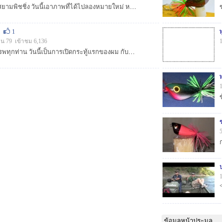
สวัสดีครับพี่ๆน้าๆ ชาวสยามพิชชิ่ง วันนี้เอาภาพที่ได้ไปลองหมายใหม่ หลังจากเลิกงานเมื่อวานมาให้ชมกันครับ :prost: :prost: :heart: :heart: :heart: :chee...
1
็น 79 เข้าชม 6,136
สวัสดีครับ พี่ๆน้า ที่เคารพทุกท่าน วันนี้เป็นการเปิดกระทู้แรกของผม กับบ้านหลังนี้ครับ(สมาชิกใหม่) เหตุการณ์เกิดเมื่อเช้าครับ :cheer: :cheer: :cheer: ...
ข้อมูลหน้าประมูล