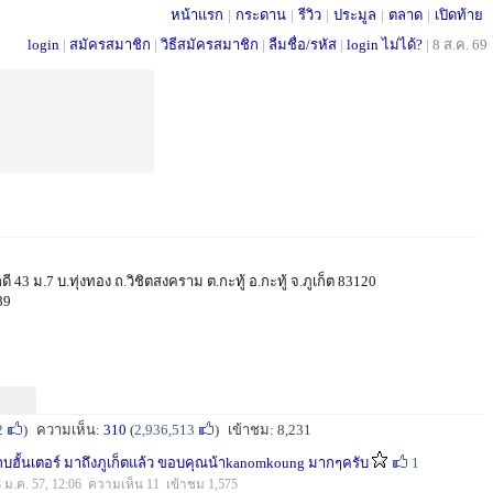
หน้าแรก
|
กระดาน
|
รีวิว
|
ประมูล
|
ตลาด
|
เปิดท้าย
login
|
สมัครสมาชิก
|
วิธีสมัครสมาชิก
|
ลืมชื่อ/รหัส
|
login ไม่ได้?
|
8 ส.ค. 69
43 ม.7 บ.ทุ่งทอง ถ.วิชิตสงคราม ต.กะทู้ อ.กะทู้ จ.ภูเก็ต 83120
89
2
)
ความเห็น:
310
(
2,936,513
)
เข้าชม: 8,231
กบฮั้นเตอร์ มาถึงภูเก็ตแล้ว ขอบคุณน้าkanomkoung มากๆครับ
1
8 ม.ค. 57, 12:06 ความเห็น 11 เข้าชม 1,575