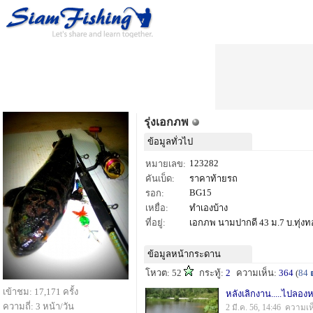
รุ่งเอกภพ
ข้อมูลทั่วไป
123282
หมายเลข:
คันเบ็ด:
ราคาท้ายรถ
BG15
รอก:
เหยื่อ:
ทำเองบ้าง
ที่อยู่:
เอกภพ นามปากดี 43 ม.7 บ.ทุ่งทอง
ข้อมูลหน้ากระดาน
โหวต: 52
กระทู้:
2
ความเห็น:
364
(
84
เข้าชม: 17,171 ครั้ง
หลังเลิกงาน.....ไปลอ
ความถี่: 3 หน้า/วัน
2 มี.ค. 56, 14:46 ความเ