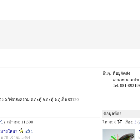
อื่นๆ:
ที่อยู่จัดส่ง
เอกภพ นามปากดี 
Tel. 081-89219
 ถ.วิชิตสงคราม ต.กะทู้ อ.กะทู้ จ.ภูเก็ต 83120
ข้อมูลห้อง
)
เข้าชม: 11,600
โหวต: 8
เรื่อง:
5
(
งหมายใหม่?
1
ห็น 78 เข้าชม 5,464