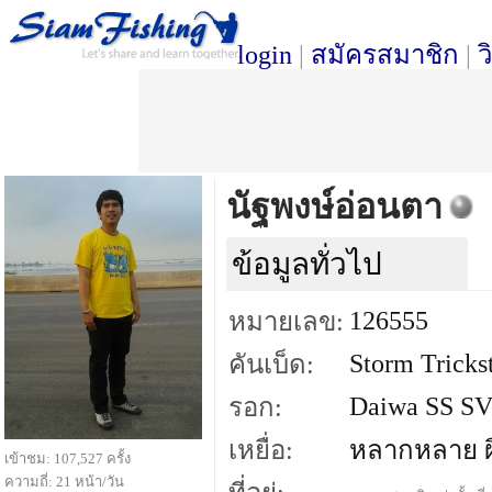
login
|
สมัครสมาชิก
|
ว
นัฐพงษ์อ่อนตา
ข้อมูลทั่วไป
126555
หมายเลข:
Storm Tricks
คันเบ็ด:
Daiwa SS S
รอก:
เหยื่อ:
หลากหลาย ผิ
เข้าชม: 107,527 ครั้ง
ความถี่: 21 หน้า/วัน