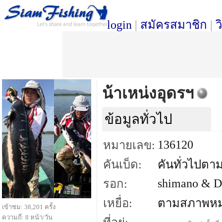
login
|
สมัครสมาชิก
|
ว
น้าเหน่งอุดรฯ
ข้อมูลทั่วไป
136120
หมายเลข:
คันเบ็ด:
คันทั่วไปต
shimano & D
รอก:
เหยื่อ:
ตามสภาพห
เข้าชม: 38,201 ครั้ง
ความถี่: 8 หน้า/วัน