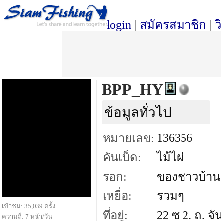
login
|
สมัครสมาชิก
|
ว
BPP_HY
ข้อมูลทั่วไป
136356
หมายเลข:
คันเบ็ด:
ไม้ไผ่
รอก:
ของชาวบ้าน
เหยื่อ:
รวมๆ
เข้าชม: 35,039 ครั้ง
ที่อยู่:
22 ซ 2. ถ. จ
ความถี่: 7 หน้า/วัน