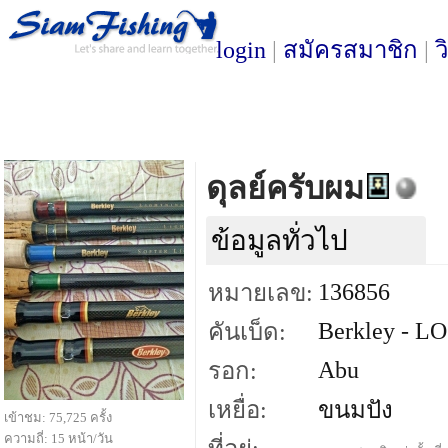
login
|
สมัครสมาชิก
|
ว
ดุลย์ครับผม
ข้อมูลทั่วไป
136856
หมายเลข:
Berkley - L
คันเบ็ด:
Abu
รอก:
เหยื่อ:
ขนมปัง
เข้าชม: 75,725 ครั้ง
ความถี่: 15 หน้า/วัน