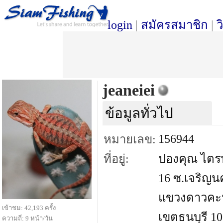
login
|
สมัครสมาชิก
|
ว
jeaneiei
ข้อมูลทั่วไป
156944
หมายเลข:
ที่อยู่:
ปองคุณ ไตร
16 ซ.เจริญน
แขวงดาวคะ
เข้าชม: 42,193 ครั้ง
เขตธนบุรี 1
ความถี่: 9 หน้า/วัน