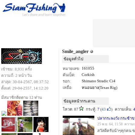
Smile_angler
ข้อมูลทั่วไป
161055
หมายเลข:
เข้าชม: 8,931 ครั้ง
Corkish
คันเบ็ด:
ความถี่: 2 หน้า/วัน
Shimano Stradic Ci4
รอก:
ล่าสุด: 30-04-2567, 08:37:52
เหยื่อ:
หนอนยาง(Texas Rig)
ตั้งแต่: 29-04-2557, 14:12:20
มีสมาชิกติดตาม 12 ท่าน
ข้อมูลหน้ากระดาน
โหวต: 87
กระทู้:
7
(
43
)
ความเห็น:
ปลากระพงวัง กระซ้าข
25 พ.ย. 64, 11:58 ความเ