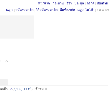
หน้าแรก
|
กระดาน
|
รีวิว
|
ประมูล
|
ตลาด
|
เปิดท้าย
login
|
สมัครสมาชิก
|
วิธีสมัครสมาชิก
|
ลืมชื่อ/รหัส
|
login ไม่ได้?
|
7 ส.ค. 69
 10:55
ามเห็น:
2
(
2,936,513
)
เข้าชม: 0