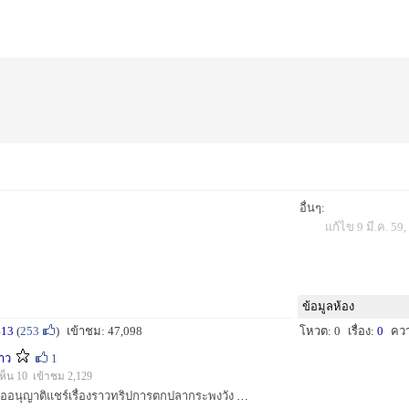
อื่นๆ:
แก้ไข 9 มี.ค. 59,
ข้อมูลห้อง
413
(
253
)
เข้าชม: 47,098
โหวต: 0
เรื่อง:
0
คว
าว
1
ห็น 10 เข้าชม 2,129
สวัสดีครับน้าๆทุกคน ขออนุญาติแชร์เรื่องราวทริปการตกปลากระพงวัง กระซ้าขาว จ.สมุทรสาคร เป็นอีกทางเลือกของสายลุยๆครับ :smile: :smile: :prost: :prost:...