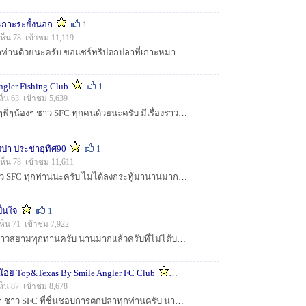
เกาะระยั้งนอก
1
ห็น 78 เข้าชม 11,119
สวัสดีน้าๆนักตกปลาทุกท่านด้วยนะครับ ขอแชร์ทริปตกปลาที่เกาะหมาก&เกาะระยั้งนอก เผื่อน้าๆที่กำลังมองหาที่ตกปลาอยู่ ผมถือเป็นอีกที่นึงที่โอเคเลยครับ...
gler Fishing Club
1
ห็น 63 เข้าชม 5,639
ก่อนอื่นก็ต้องสวัสดี น้าๆพี่ๆน้องๆ ชาว SFC ทุกคนด้วยนะครับ มีเรื่องราวและประสบการณ์มาแชร์ มาฝากกับน้าๆพี่ๆน้องๆชาว SFC ทุกท่านครับ ผิดพลาดประการใด ต้อ...
ป่า ประชาอุทิศ90
1
เห็น 78 เข้าชม 11,611
**หวัดดีพี่ๆและน้าๆชาว SFC ทุกท่านนะครับ ไม่ได้ลงกระทู้มานานมากครับ วันนี้เลยหาโอกาสบอกเล่าเรื่องราวการตกปลาช่อนตามสไตล์ที่ชอบ Texas Rig นั่นเอง กับหม...
ป็นใจ
1
เห็น 71 เข้าชม 7,922
หวัดดีครับเพื่อนๆน้าๆชาวสยามทุกท่านครับ นานมากแล้วครับที่ไม่ได้บอกเล่าเรื่องราวการตกปลา ไปทุกอาทิตย์ แต่ขี้เกียจถ่ายรูป ตั้งหน้าตั้งตาตกปลาอย่างเดียว ...
น้อย Top&Texas By Smile Angler FC Club
1
ห็น 87 เข้าชม 8,678
หวัดดีครับ พี่ๆน้องๆน้าๆ ชาว SFC ที่ชื่นชอบการตกปลาทุกท่านครับ นานแล้วที่ไม่ได้เข้ามาแชร์เรื่องราวการตกปลาเลย ไปตกปลาทุกวันหยุด ไปกับพี่ๆน้องๆคอเดียวก...