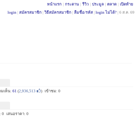
หน้าแรก
|
กระดาน
|
รีวิว
|
ประมูล
|
ตลาด
|
เปิดท้าย
login
|
สมัครสมาชิก
|
วิธีสมัครสมาชิก
|
ลืมชื่อ/รหัส
|
login ไม่ได้?
|
6 ส.ค. 69
ามเห็น:
61
(
2,936,513
)
เข้าชม: 0
 0
เสนอราคา: 0