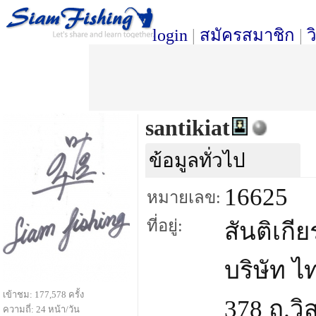
login
|
สมัครสมาชิก
|
ว
santikiat
ข้อมูลทั่วไป
16625
หมายเลข:
ที่อยู่:
สันติเกี
บริษัท ไท
เข้าชม: 177,578 ครั้ง
378 ถ.วิ
ความถี่: 24 หน้า/วัน