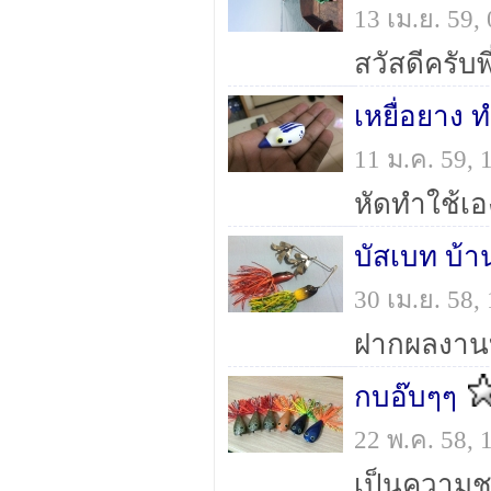
13 เม.ย. 59
เหยื่อยาง 
11 ม.ค. 59,
หัดทำใช้เอ
บัสเบท บ้า
30 เม.ย. 58
ฝากผลงานบ
กบอ๊บๆๆ
22 พ.ค. 58,