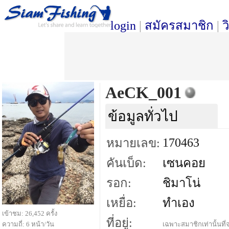
login
|
สมัครสมาชิก
|
ว
AeCK_001
ข้อมูลทั่วไป
170463
หมายเลข:
คันเบ็ด:
เซนคอย
รอก:
ชิมาโน่
เหยื่อ:
ทำเอง
เข้าชม: 26,452 ครั้ง
ที่อยู่:
ความถี่: 6 หน้า/วัน
เฉพาะสมาชิกเท่านั้นที่จ