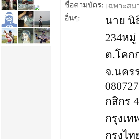
ชื่อตามบัตร:
เฉพาะสมาชิ
อื่นๆ:
นาย นิ
234หมู่
ต.โคกก
จ.นครร
080727
กสิกร 
กรุงเท
กรุงไท