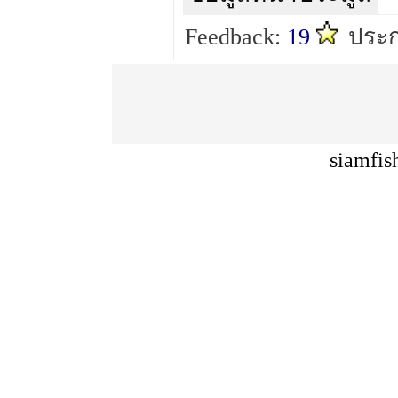
Feedback:
19
ประ
siamfis