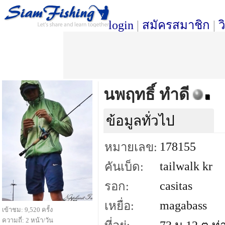
login
|
สมัครสมาชิก
|
ว
นพฤทธิ์ ทำดี
ข้อมูลทั่วไป
178155
หมายเลข:
tailwalk kr
คันเบ็ด:
casitas
รอก:
magabass
เหยื่อ:
เข้าชม: 9,520 ครั้ง
ความถี่: 2 หน้า/วัน