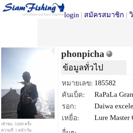
login
|
สมัครสมาชิก
|
ว
phonpicha
ข้อมูลทั่วไป
185582
หมายเลข:
RaPaLa Grani
คันเบ็ด:
Daiwa excele
รอก:
Lure Master 
เหยื่อ:
เข้าชม: 3,669 ครั้ง
ความถี่: 1 หน้า/วัน
อื่นๆ: