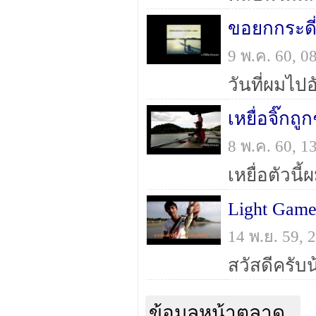
9 พ.ค. 60, 
เหยื่อจิ๊กถ
8 พ.ค. 60, 
Light Gam
14 พ.ย. 59,
ข้อมูลหน้าตลาด