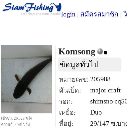
login
|
สมัครสมาชิก
|
ว
Komsong
ข้อมูลทั่วไป
205988
หมายเลข:
major craft
คันเบ็ด:
shimsno cq5
รอก:
Duo
เหยื่อ:
เข้าชม: 20,528 ครั้ง
ที่อยู่:
29/147 ซ.บา
ความถี่: 7 หน้า/วัน