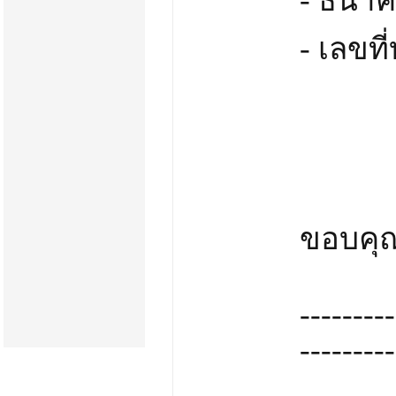
- ธนาค
- เลขที
ขอบคุ
---------
---------