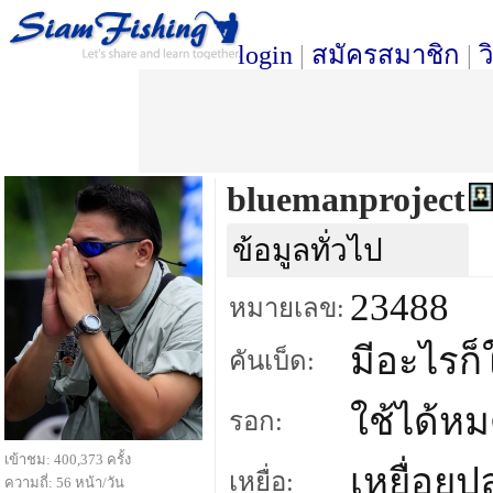
login
|
สมัครสมาชิก
|
ว
bluemanproject
ข้อมูลทั่วไป
23488
หมายเลข:
มีอะไรก็ใ
คันเบ็ด:
ใช้ได้หมด
รอก:
เข้าชม: 400,373 ครั้ง
เหยื่อยป
เหยื่อ:
ความถี่: 56 หน้า/วัน