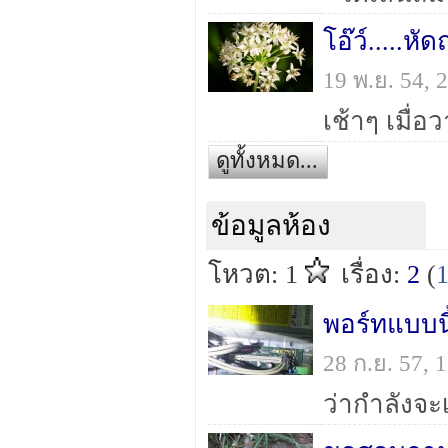
โอ๊ว์.....ห
19 พ.ย. 54,
ดูทั้งหมด...
ข้อมูลห้อง
โหวต: 1
เรื่อง:
2
(
พอร์ทแบบนี
28 ก.ย. 57,