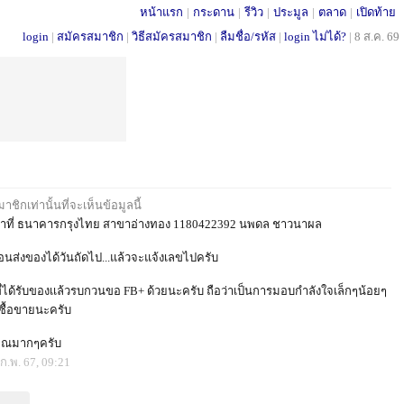
หน้าแรก
|
กระดาน
|
รีวิว
|
ประมูล
|
ตลาด
|
เปิดท้าย
login
|
สมัครสมาชิก
|
วิธีสมัครสมาชิก
|
ลืมชื่อ/รหัส
|
login ไม่ได้?
|
8 ส.ค. 69
ชิกเท่านั้นที่จะเห็นข้อมูลนี้
าที่ ธนาคารกรุงไทย สาขาอ่างทอง 1180422392 นพดล ชาวนาผล
อนส่งของได้วันถัดไป...แล้วจะแจ้งเลขไปครับ
ที่ได้รับของเเล้วรบกวนขอ FB+ ด้วยนะครับ ถือว่าเป็นการมอบกำลังใจเล็กๆน้อยๆ
ซื้อขายนะครับ
ุณมากๆครับ
ก.พ. 67, 09:21