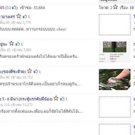
205
(
53
)
เข้าชม: 35,684
โหวต: 2
เรื่อง:
10
มวบางเสร่
1
ห็น 60 เข้าชม 5,779
ครับบบบ สดดดด...หวานกรอบบบบบ :cheer:
ู่นะ
1
เห็น 45 เข้าชม 5,881
ทริปครอบครัวพักผ่อนหลังไม่ได้ลงมา6ปีเต็มครับ...
นะ(ของดีซะด้วย)
1
ห็น 96 เข้าชม 10,752
วันว่างๆไม่รู้จะไปไหน สรุปเจ้าพระยาไกล้ดี ผลจะเป็นอย่างไรลองดูกันครับ(รูปน้อยไม่ว่ากันเด้อ)...
ๆ 5 - 6 มีนา (กระทู้แรกคับพี่น้อง)
1
ห็น 124 เข้าชม 13,272
ทริปนี้เกิดจากเสียงเรียกร้องจากทั้งแฟนและเพื่อน ผมก็ขัดไม่ได้สิคับไอ้เรื่องตกปลาเนี้ย 555...