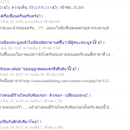
(
3
)
ความเห็น:
55
(
2,936,513
)
เข้าชม: 25,345
ไต๋เรือเขื่อนครีนครินทร์
1
13 มี.ค. 62, 13:05 ความเห็น 0 เข้าชม 934
ข่วยแนะนำหน่อยครับ.....??? ...ผมจะไปพักที่เลคเฮฟเว่น(ท่ากระดาน)จันทร์หน้าช่วยแนะนำไต๋เรือหน่อยครับ???...
กรณีลงประมูลแล้วไม่มีคนบิดราคาแต่ขึ้นว่ามีผู้ชนะประมูล
1
8 ต.ค. 60, 15:41 ความเห็น 6 เข้าชม 1,547
มันขึ้นแบบในภาพแปลว่ายังไงครับสอบถามหน่อยครับ ผมตั้งราคาที่ 2499 แล้วมีผู้ชนะแต่ไม่ได้บิดราคา...งงครับ...
"จับและปล่อย" ขออนุญาตเผยแพร่สิ่งดีๆคับ
1
28 พ.ค. 55, 20:07 ความเห็น 30 เข้าชม 4,586
สืบเนื่องมาจาก http://www.siamfishing.com/content/view.php?id=112&cat=article อ่านแล้วได้ไอเดียร์ ผมต้องเขียนบทความส่งอาจารย์ ลองดูหน่อยแล้วกันน...
อ่างทองมีร้านไหนรับซ้อมรอก - ล้างรอก - เปลี่ยนเบรก
1
14 มี.ค. 55, 14:20 ความเห็น 1 เข้าชม 1,351
ถามหน่อนจร้า........แถ้วอ่างทองมีร้านไหนรับซ้อมรอกมั้งครับ ตอนนี้ มัปัํญหากับ นีเวล(ไม่ยอมให้สับฟรีสปูล) ชิมาโน สองเกีย พังทั้งคู่ ขอบคุณล่วงหน้าสำห...
ลูกปืนกันตีกลับชิมาโน
1
11 ม.ค. 54, 14:57 ความเห็น 2 เข้าชม 1,469