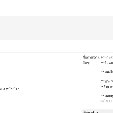
ชื่อตามบัตร:
เฉพาะสมา
อื่นๆ:
**โอนม
**หลังโ
**น้าๆ 
หลังการ
64 ต.หน้าเมือง
**ขอบค
แก้ไข 11 
ข้อมูลห้อง