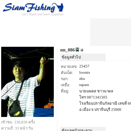
nn_086
ข้อมูลทั่วไป
25457
หมายเลข:
loomis
คันเบ็ด:
abu
รอก:
rapara
เหยื่อ:
ที่อยู่:
นายนพดล ชาวนาผล
โทร 0871341505
โรงเรียนปราจีนกัลยาณี เลขที่ 6
อ.เมือง จ.ปราจีนบุรี 25000
เข้าชม: 230,826 ครั้ง
ความถี่: 33 หน้า/วัน
ข้อมูลหน้ากระดาน