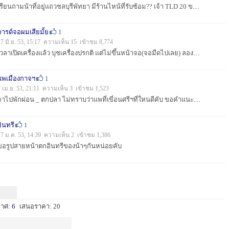
เรียนถามน้าที่อยู่แถวชลบุรีพัทยา มีร้านไหน้ที่รับซ้อม?? เจ้า TLD 20 ของผมลูกปืนกันตีกลับน่าจะเสีย...
การด์จอผมเสียมั้ย
1
17 มิ.ย. 53, 15:17 ความเห็น 15 เข้าชม 8,774
เวลาเปิดเครื่องแล้ว บุชเครื่องปรกติ แต่ไม่ขึ้นหน้าจอ(จอมืดไปเลย) ลองจอแล้วไม่น่าเสีย ลองถอดการด์จอมาทำความสะอาด ใส่ใหม่อาการก็เหมือนเดิม(เป็นสิบรอบแล้...
แพเมืองกาจฯ
1
7 เม.ย. 53, 21:11 ความเห็น 3 เข้าชม 1,523
จาไปพักผ่อน _ ตกปลา ไม่ทราบว่าแพที่เขี่อนศรีฯที่ใหนดีคับ ขอคำแนะนำด้วจร้า...
อินทรี
1
17 ม.ค. 53, 14:39 ความเห็น 2 เข้าชม 1,386
ขอรูปสายหน้าตกอินทรีของน้าๆกันหน่อยคับ
กาศ:
6
เสนอราคา: 20