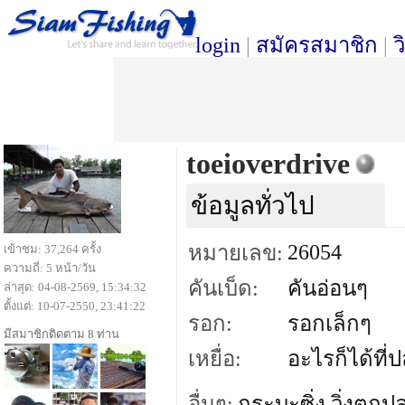
login
|
สมัครสมาชิก
|
ว
toeioverdrive
ข้อมูลทั่วไป
26054
หมายเลข:
เข้าชม: 37,264 ครั้ง
ความถี่: 5 หน้า/วัน
คันเบ็ด:
คันอ่อนๆ
ล่าสุด: 04-08-2569, 15:34:32
ตั้งแต่: 10-07-2550, 23:41:22
รอก:
รอกเล็กๆ
มีสมาชิกติดตาม 8 ท่าน
เหยื่อ:
อะไรก็ได้ที่
อื่นๆ:
กระบะซิ่ง วิ่งตกป