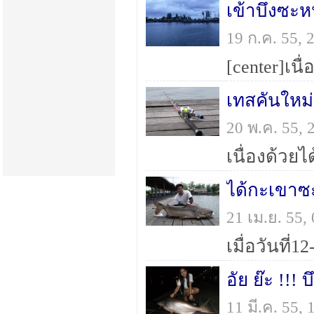
เข้าบึงซะ
19 ก.ค. 55,
เทสคันใหม่
20 พ.ค. 55,
ได้กะเขาซะท
21 เม.ย. 55
อัย ย๊ะ !!!
11 มี.ค. 55,